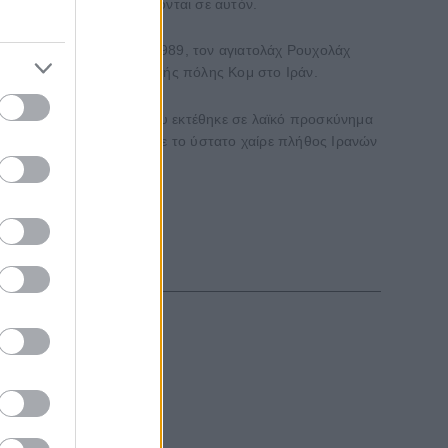
νακοινώσεων που αποδίδονται σε αυτόν.
 για τον προκάτοχό του το 1989, τον αγιατολάχ Ρουχολάχ
τεύουσας και μετά της ιερής πόλης Κομ στο Ιράν.
Το φέρετρο με τη σορό του εκτέθηκε σε λαϊκό προσκύνημα
ουσας, όπου του απηύθυνε το ύστατο χαίρε πλήθος Ιρανών
νωστό...