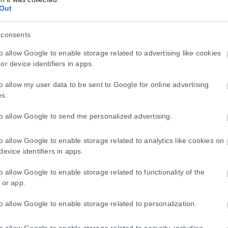
τα πλήγματα στα οποία σκοτώθηκε ο πατέρας του, εκφράζεται μέσω α
Out
ναδειχθεί σε μάρτυρα, είναι συγκρίσιμες με εκείνες που είχαν τελεστεί
 consents
ια Ιρανούς να κατακλύζουν τη Δευτέρα τους δρόμους της ιρανικής πρω
to allow Google to enable storage related to advertising like cookies
ροβλεπόταν να διεξαχθεί τον Μάρτιο, αναβλήθηκε λόγω του πολέμου. 
or device identifiers in apps.
 Μοσάλα, θρησκευτικό και πολιτικό συγκρότημα της ιρανικής πρωτεύ
ας.
to allow my user data to be sent to Google for online advertising
es.
to allow Google to send me personalized advertising.
to allow Google to enable storage related to analytics like cookies on
device identifiers in apps.
to allow Google to enable storage related to functionality of the
 or app.
που βρέθηκε – Ανήκει σε 57χρονη
to allow Google to enable storage related to personalization.
ε, σε προχωρημένη σήψη, το μεσημέρι στον Λυκαβηττό. Όπως έγινε γ
to allow Google to enable storage related to security, including