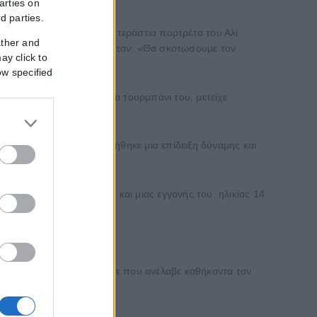
arties on
rd parties.
άντ. Ορισμένοι κρατούσαν τεράστια πορτρέτα του Αλί
ather and
οψη ενός κτιρίου αναγραφόταν: «Θα σκοτώσουμε τον
ay click to
ow specified
του το εμβληματικό μαύρο τουρμπάνι του, μετείχε
μύρια ανθρώπους και θεωρήθηκε μια επίδειξη δύναμης και
ρού του, μιας νύφης του και μιας εγγονής του, ηλικίας 14
υσιαστεί δημοσίως από τότε που ανέλαβε καθήκοντα τον