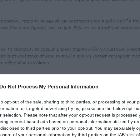
εντάσεων, παρά τη συμφωνία για κατάπαυση του πυρός: οι ΗΠΑ έπλη
 στο Στενό του Ορμούζ, ενώ το Ιράν δήλωσε ότι προέβη σε αντίποινα
και τη Μασχάντ, σε γραμμή μήκους περίπου 800 χιλιομέτρων, διακό
ποία επικαλέστηκε σήμερα το πρωί η ιρανική κρατική τηλεόραση προ
το σιδηροδρομικό δίκτυο.
ί στη Μασχάντ στο μαυσωλείο του Ρεζά, τον ιερότερο τόπο λατρείας τ
Do Not Process My Personal Information
α παρευρεθούν στην ταφή
to opt-out of the sale, sharing to third parties, or processing of your 
nformation for targeted advertising by us, please use the below opt-out
καλέστηκε η τηλεόραση, δήλωσε ότι «αναμένει πως έως και 15 εκατο
r selection. Please note that after your opt-out request is processed
eing interest-based ads based on personal information utilized by us
disclosed to third parties prior to your opt-out. You may separately o
(13:30 ώρα Ελλάδος), καθώς μετατέθηκε για αρκετές ώρες λόγω της
losure of your personal information by third parties on the IAB’s list o