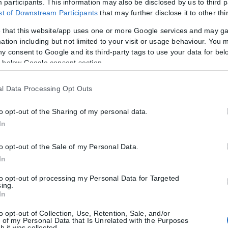
participants. This information may also be disclosed by us to third p
ist of Downstream Participants
that may further disclose it to other thi
ίσει η κηδεία, πιστοί περίμεναν υπομονετικά στους δρόμους της Μασχ
 that this website/app uses one or more Google services and may g
υτικούς ύμνους. Σε τεράστιο πανό που είχε τοποθετηθεί στην πρόσ
ation including but not limited to your visit or usage behaviour. You m
ν δολαρίων για τον θάνατό του.
ny consent to Google and its third-party tags to use your data for bel
 below Google consent section.
έτη, που έφερε τα χρώματα της ιρανικής σημαίας και στο πάνω μέρος 
ρίσκονται οι ιερότεροι χώροι λατρείας του σιιτικού Ισλάμ.
l Data Processing Opt Outs
νας φόρος τιμής προς τον Ιρανό ηγέτη για μέρες, συγκέντρωσε εκατομ
to opt-out of the Sharing of my personal data.
ω αναζωπύρωσης των εντάσεων με τις ΗΠΑ.
In
κοτώθηκαν μαζί του στην Τεχεράνη (μιας από τις κόρες του, ενός γαμπ
to opt-out of the Sale of my Personal Data.
Ιράκ, χωρίς ωστόσο να γίνει και δική τους περιφορά.
In
ενεΐ
to opt-out of processing my Personal Data for Targeted
sing.
In
υ ως ανώτατος ηγέτης της Ισλαμικής Δημοκρατίας και δεν έχει παρο
άρχισαν οι τελετές για την κηδεία του.
to opt-out of Collection, Use, Retention, Sale, and/or
 of my Personal Data that Is Unrelated with the Purposes
h it was collected.