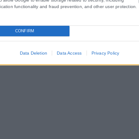
ication functionality and fraud prevention, and other user protection.
άστηση στη Σίνδο
CONFIRM
 στη Σίνδο Θεσσαλονίκης. Στο έργο της κατάσβεσης λαμβάνουν μέρ
Data Deletion
Data Access
Privacy Policy