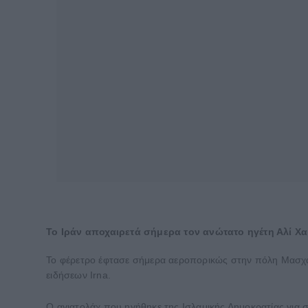
Το Ιράν αποχαιρετά σήμερα τον ανώτατο ηγέτη Αλί Χαμ
Το φέρετρο έφτασε σήμερα αεροπορικώς στην πόλη Μασχάντ
ειδήσεων Irna.
Ο αγιατολάχ που ηγήθηκε της Ισλαμικής Δημοκρατίας για