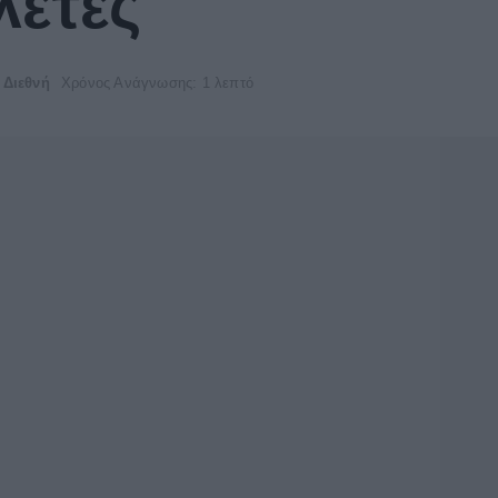
λετές
Διεθνή
Χρόνος Ανάγνωσης: 1 λεπτό