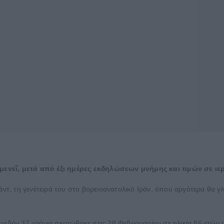
ενεΐ, μετά από έξι ημέρες εκδηλώσεων μνήμης και τιμών σε ιερ
, τη γενέτειρά του στο βορειοανατολικό Ιράν, όπου αργότερα θα γίν
 σχεδόν 37 χρόνια σκοτώθηκε στις 28 Φεβρουαρίου σε ηλικία 86 ετώ