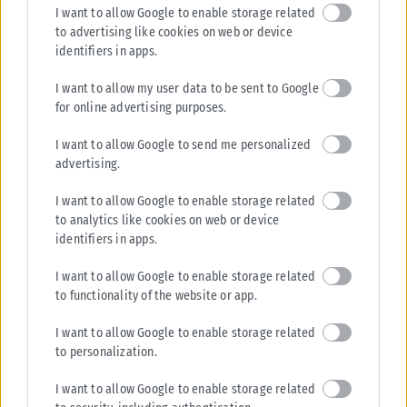
I want to allow Google to enable storage related
to advertising like cookies on web or device
Σαουδική Αραβία: Η αμυντική συμφωνία με Τουρκία και
identifiers in apps.
Πακιστάν δεν αφορά πυρηνικές φιλοδοξίες
Σαουδάραβας αξιωματούχος διαβεβαίωσε ότι η αμυντική συμφωνία με
I want to allow my user data to be sent to Google
Τουρκία και Πακιστάν δεν συνδέεται με πυρηνικές φιλοδοξίες ούτε
for online advertising purposes.
απειλεί χώρες της...
I want to allow Google to send me personalized
ΑΝΑΡΤΉΘΗΚΕ ΑΠΌ
KARFITSANEWS
07/08/2026
advertising.
I want to allow Google to enable storage related
to analytics like cookies on web or device
identifiers in apps.
I want to allow Google to enable storage related
to functionality of the website or app.
I want to allow Google to enable storage related
to personalization.
I want to allow Google to enable storage related