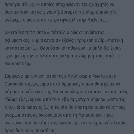
προηγουμένως, οι οποίες υποχρέωναν τους μαχητές να
θυσιαστούν και να γίνουν ‘μάρτυρες της Μαριούπολης’»,
ανέφερε ο ρώσος αντιστράτηγος Μιχαήλ Μιζίντσεφ.
«Καταθέστε τα όπλα», πέταξε ο ρώσος ανώτατος
αξιωματικός. «Βρίσκεται σε εξέλιξη τρομερή ανθρωπιστική
καταστροφή (…). Όλοι όσοι καταθέσουν τα όπλα θα έχουν
εγγυημένη την απόλυτα ασφαλή αποχώρησή τους από τη
Μαριούπολη».
Σύμφωνα με τον αντιστράτηγο Μιζίντσεφ η Ρωσία και η
Ουκρανία συμφώνησαν στο δρομολόγιο που θα πρέπει να
πάρουν οι κάτοικοι της Μαριούπολης για να πάνε σε ασφαλή
εδάφη ελεγχόμενα από το Κίεβο αργότερα σήμερα. «Από τις
10:00, ώρα Μόσχας (…) η Ρωσία θα κρατήσει ανοικτούς τους
ανθρωπιστικούς διαδρόμους από τη Μαριούπολη προς
ανατολάς και, κατόπιν συμφωνίας με την ουκρανική πλευρά,
προς δυσμάς», πρόσθεσε.