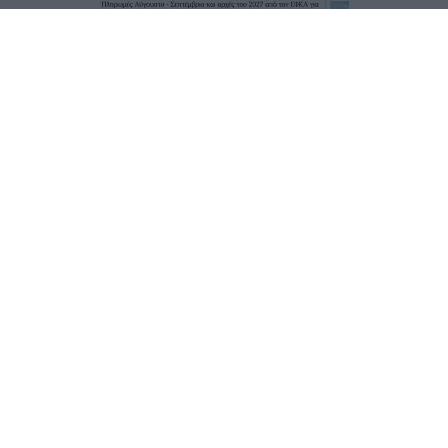
Τα
πρωτοσέλιδα
των
εφημερίδων
ΕΝΗΜΕΡΩΣΟΥ ΠΡΩΤΟΣ
Εγγραφή στο Newsletter
Ταυτότητα
Επικοινωνία & Διαφήμιση
Όροι Χρήσης – Πολιτική Απορρήτου
© 2026 Karfitsa