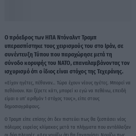
Ο πρόεδρος των ΗΠΑ Ντόναλντ Τραμπ
υπερασπίστηκε τους χειρισμούς του στο Ιράν, σε
συνέντευξη Τύπου που παραχώρησε μετά τη
σύνοδο κορυφής του ΝΑΤΟ, επαναλαμβάνοντας τον
ισχυρισμό ότι ο ίδιος είναι στόχος της Τεχεράνης.
«Είχαν ηγέτες, πέθαναν… Τώρα έχουν νέους ηγέτες. Μπορεί να
πεθάνουν. Και ξέρετε κάτι, μπορεί κι εγώ να πεθάνω, επειδή
είμαι ο υπ’ αριθμόν 1 στόχος τους», είπε στους
δημοσιογράφους.
Ο Τραμπ είπε επίσης ότι δεν πιστεύει πως θα ξεσπάσει νέος
πόλεμος ευρείας κλίμακας μετά τα πλήγματα που αντάλλαξαν
οι δύο πλευρές. «Δεν νομίζω ότι θα ξαναρχίσει. Νομίζω πως