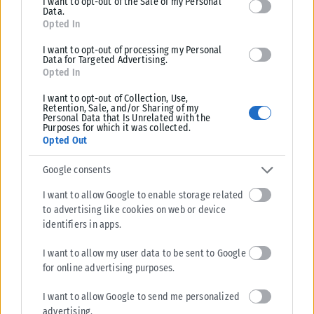
I want to opt-out of the Sale of my Personal
Data.
Opted In
I want to opt-out of processing my Personal
Data for Targeted Advertising.
Opted In
I want to opt-out of Collection, Use,
Retention, Sale, and/or Sharing of my
Personal Data that Is Unrelated with the
Purposes for which it was collected.
Opted Out
Google consents
I want to allow Google to enable storage related
ΔΙΕΘΝΉ
to advertising like cookies on web or device
identifiers in apps.
Αίγυπτος: Κατέρρευσε χρυσωρυχείο – Ένας νεκρός και πέντε
τραυματίες
I want to allow my user data to be sent to Google
for online advertising purposes.
Κατάρρευση τμήματος στοάς στο μεγαλύτερο ορυχείο χρυσού της
Αιγύπτου στοίχισε τη ζωή σε εργάτη και τραυμάτισε πέντε
I want to allow Google to send me personalized
συναδέλφους του, ανακοίνωσαν...
advertising.