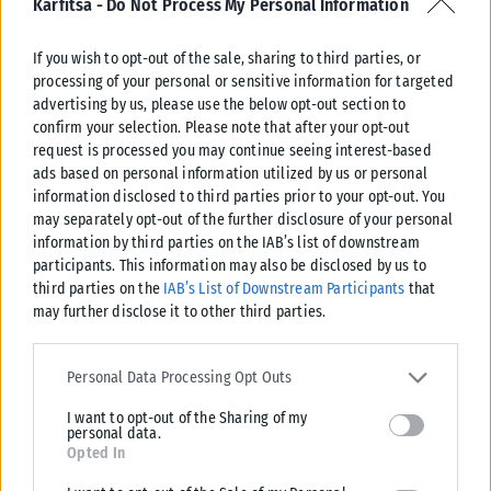
Karfitsa -
Do Not Process My Personal Information
If you wish to opt-out of the sale, sharing to third parties, or
processing of your personal or sensitive information for targeted
advertising by us, please use the below opt-out section to
confirm your selection. Please note that after your opt-out
request is processed you may continue seeing interest-based
ads based on personal information utilized by us or personal
information disclosed to third parties prior to your opt-out. You
may separately opt-out of the further disclosure of your personal
information by third parties on the IAB’s list of downstream
participants. This information may also be disclosed by us to
third parties on the
IAB’s List of Downstream Participants
that
ΔΙΕΘΝΉ
may further disclose it to other third parties.
Ρωσία – Ουκρανία: Νέα αιματηρά πλήγματα με 17 νεκρούς σε
Please note that this website/app uses one or more Google
Χάρκιβ και Ταταρστάν
services and may gather and store information including but not
Personal Data Processing Opt Outs
Πέντε άνθρωποι σκοτώθηκαν σε ρωσική επίθεση στην περιοχή του
limited to your visit or usage behaviour. You may click to grant or
Χάρκιβ, ανακοίνωσαν οι τοπικές αρχές. Οι ρωσικές δυνάμεις
I want to opt-out of the Sharing of my
deny consent to Google and its third-party tags to use your data
personal data.
πραγματοποίησαν μαζική επίθεση...
for below specified purposes in below Google consent section.
Opted In
ΑΝΑΡΤΉΘΗΚΕ ΑΠΌ
KARFITSANEWS
10/08/2026