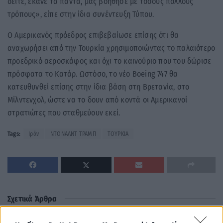
δείτε, έκανε τα πάντα, μας βοήθησε με τόσους πολλούς
τρόπους», είπε στην ίδια συνέντευξη Τύπου.
Ο Αμερικανός πρόεδρος επιβεβαίωσε επίσης ότι θα
αναχωρήσει από την Τουρκία χρησιμοποιώντας το παλαιότερο
προεδρικό αεροσκάφος και όχι το καινούριο που του δώρισε
πρόσφατα το Κατάρ. Ωστόσο, το νέο Boeing 747 θα
κατευθυνθεί επίσης στην ίδια βάση στη Βρετανία, στο
Μίλντενχολ, ώστε να το δουν από κοντά οι Αμερικανοί
στρατιώτες που σταθμεύουν εκεί.
Tags:
Ιράν
ΝΤΟΝΑΛΝΤ ΤΡΑΜΠ
ΤΟΥΡΚΙΑ
Σχετικά Άρθρα