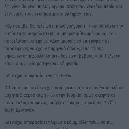
ό,τι γίνει θα γίνει πολύ γρήγορα. Χτύπησαν ένα-δύο πλοία και
έτσι εμείς τους χτυπήσαμε πιο σκληρά», είπε.
«Ό,τι συμβεί θα τελειώσει πολύ γρήγορα (…) και θα κάνει την
κατάσταση ασφαλέστερη, συμπεριλαμβανομένου και του
πετρελαίου», επέμεινε. «Δεν μπορείς να επιτρέψεις σε
παράφρονες να έχουν πυρηνικό όπλο», είπε επίσης,
δηλώνοντας παράλληλα ότι «δεν είναι βέβαιος» ότι θέλει να
κάνει συμφωνία με την ιρανική ηγεσία.
«Δεν έχω αποφασίσει για τα F-35»
Ο Τραμπ είπε ότι δεν έχει ακόμη αποφασίσει εάν θα πουλήσει
μαχητικά αεροσκάφη F-35 στην Τουρκία, όμως σκέφτεται
πόσο καλός σύμμαχος υπήρξε ο Τούρκος πρόεδρος Ρετζέπ
Ταγίπ Ερντογάν.
«Δεν έχω αποφασίσει πλήρως ακόμη, αλλά τείνω να πω,