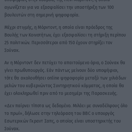
αγωνίζεται για να εξασφαλίσει την υποστήριξη των 100
βουλευτών στη σημερινή ψηφοφορία.
Μέχρι στιγμής, η Μόρντοντ, η οποία είναι πρόεδρος της
Βουλής των Κοινοτήτων, έχει εξασφαλίσει τη στήριξη περίπου
25 πολιτικών. Περισσότεροι από 150 έχουν στηρίξει τον
Σούνακ.
Αν η Μόρντοντ δεν πετύχει το απαιτούμενο όριο, ο Σούνακ θα
γίνει πρωθυπουργός. Εάν πάντως μείνουν δύο υποψήφιοι,
τότε θα ακολουθήσει online ψηφοφορία μεταξύ των χιλιάδων
μελών του κυβερνώντος Συντηρητικού κόμματος, η οποία θα
έχει ολοκληρωθεί πριν από το μεσημέρι της Παρασκευής.
«Δεν παίρνει τίποτα ως δεδομένο. Μιλάει με συναδέλφους όλο
το πρωί», δήλωσε στην τηλεόραση του BBC ο υπουργός
Εσωτερικών Γκραντ Σαπς, ο οποίος είναι υποστηρικτής του
Σούνακ.