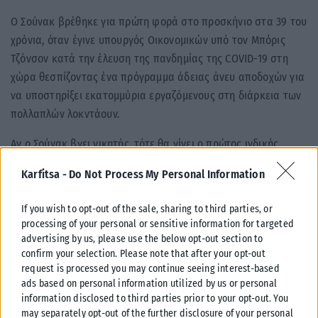
Ο Σούνακ βρέθηκε για πρώτη φορά στο προσκήνιο στα 39 του
χρόνια, όταν έγινε υπουργός Οικονομικών υπό τον Μπόρις
Τζόνσον κατά την έλευση της πανδημίας της COVID-19 στη
χώρα θεσπίζοντας ένα πρόγραμμα άδειας άνευ αποδοχών για
να υποστηρίξει εκατομμύρια εργαζόμενους στη διάρκεια των
πολλαπλών λοκντάουν.
Αν ο Σούνακ βγει νικητής, τότε θα γίνει ο πρώτος ινδικής
καταγωγής πρωθυπουργός του Ηνωμένου Βασιλείου.
Karfitsa -
Do Not Process My Personal Information
Η οικογένειά του μετανάστευσε στη Βρετανία τα χρόνια του
If you wish to opt-out of the sale, sharing to third parties, or
1960, μια περίοδο κατά την οποία πολλοί άνθρωποι
processing of your personal or sensitive information for targeted
προερχόμενοι από τις πρώην βρετανικές αποικίες έφθασαν
advertising by us, please use the below opt-out section to
στη χώρα για να βοηθήσουν στην ανοικοδόμησή της μετά τον
confirm your selection. Please note that after your opt-out
Δεύτερο Παγκόσμιο Πόλεμο.
request is processed you may continue seeing interest-based
ads based on personal information utilized by us or personal
Αφού αποφοίτησε από το πανεπιστήμιο της Οξφόρδης, ο
information disclosed to third parties prior to your opt-out. You
Σούνακ φοίτησε στο πανεπιστήμιο Stanford των ΗΠΑ όπου
may separately opt-out of the further disclosure of your personal