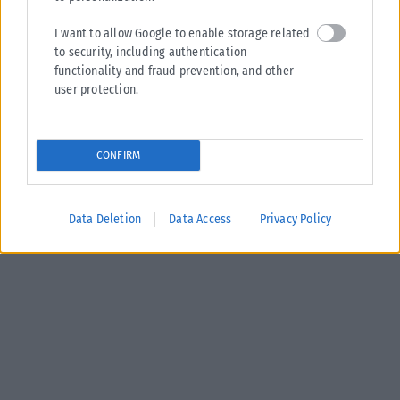
I want to allow Google to enable storage related
to security, including authentication
functionality and fraud prevention, and other
user protection.
ΔΙΕΘΝΉ
CONFIRM
Στενά του Ορμούζ: Το Ιράν σκληραίνει τη στάση του – Ζητά
αποζημιώσεις, άρση κυρώσεων και αποχώρηση των ΗΠΑ
Νέα εμπλοκή προκαλεί στις προσπάθειες για την επαναλειτουργία των
Data Deletion
Data Access
Privacy Policy
Στενών του Ορμούζ η σκληρή γραμμή που υιοθετεί η Τεχεράνη, καθώς...
ΑΝΑΡΤΉΘΗΚΕ ΑΠΌ
ΔΉΜΗΤΡΑ ΚΑΤΡΑΜΆΔΟΥ
08/08/2026