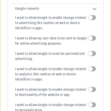
Google consents
I want to allow Google to enable storage related
to advertising like cookies on web or device
identifiers in apps.
ΔΙΕΘΝΉ
Βουλγαρία: Drone εξερράγη κοντά σε αγωγό φυσικού αερίου
I want to allow my user data to be sent to Google
– Η Σόφια κάλεσε την Ουκρανή πρέσβη για εξηγήσεις
for online advertising purposes.
Συναγερμός σήμανε στη Βουλγαρία μετά την πτώση και έκρηξη μη
I want to allow Google to send me personalized
επανδρωμένου αεροσκάφους κοντά στα σύνορα με τη Ρουμανία και
advertising.
σε...
ΑΝΑΡΤΉΘΗΚΕ ΑΠΌ
ΔΉΜΗΤΡΑ ΚΑΤΡΑΜΆΔΟΥ
08/08/2026
I want to allow Google to enable storage related
to analytics like cookies on web or device
identifiers in apps.
I want to allow Google to enable storage related
to functionality of the website or app.
I want to allow Google to enable storage related
to personalization.