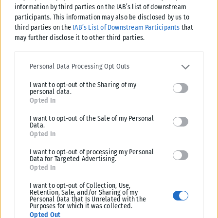
information by third parties on the IAB’s list of downstream
γνώρισε τη σύζυγό του Ακσάτα Μέρθι, κόρη του ινδού
participants. This information may also be disclosed by us to
δισεκατομμυριούχου Ν.Ρ Ναραγιάνα Μέρθι, ιδρυτή του ινδικού
third parties on the
IAB’s List of Downstream Participants
that
κολοσσού της πληροφορικής Infosys Systems, ενώ εργάστηκε
may further disclose it to other third parties.
και στην Goldman Sachs ως αναλυτής.
Please note that this website/app uses one or more Google
services and may gather and store information including but not
Personal Data Processing Opt Outs
limited to your visit or usage behaviour. You may click to grant or
I want to opt-out of the Sharing of my
deny consent to Google and its third-party tags to use your data
personal data.
for below specified purposes in below Google consent section.
Opted In
Σχετικά Άρθρα
I want to opt-out of the Sale of my Personal
Data.
Opted In
I want to opt-out of processing my Personal
Data for Targeted Advertising.
Opted In
I want to opt-out of Collection, Use,
Retention, Sale, and/or Sharing of my
Personal Data that Is Unrelated with the
Purposes for which it was collected.
Opted Out