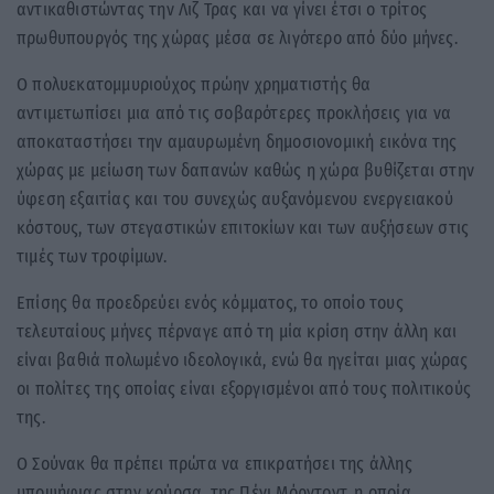
αντικαθιστώντας την Λιζ Τρας και να γίνει έτσι ο τρίτος
πρωθυπουργός της χώρας μέσα σε λιγότερο από δύο μήνες.
Ο πολυεκατομμυριούχος πρώην χρηματιστής θα
αντιμετωπίσει μια από τις σοβαρότερες προκλήσεις για να
αποκαταστήσει την αμαυρωμένη δημοσιονομική εικόνα της
χώρας με μείωση των δαπανών καθώς η χώρα βυθίζεται στην
ύφεση εξαιτίας και του συνεχώς αυξανόμενου ενεργειακού
κόστους, των στεγαστικών επιτοκίων και των αυξήσεων στις
τιμές των τροφίμων.
Επίσης θα προεδρεύει ενός κόμματος, το οποίο τους
τελευταίους μήνες πέρναγε από τη μία κρίση στην άλλη και
είναι βαθιά πολωμένο ιδεολογικά, ενώ θα ηγείται μιας χώρας
οι πολίτες της οποίας είναι εξοργισμένοι από τους πολιτικούς
της.
Ο Σούνακ θα πρέπει πρώτα να επικρατήσει της άλλης
υποψήφιας στην κούρσα, της Πένι Μόρντοντ, η οποία