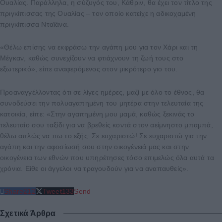
Ουαλίας. Παράλληλα, η σύζυγός του, Κάθριν, θα έχει τον τίτλο της
πριγκίπισσας της Ουαλίας – τον οποίο κατείχε η αδικοχαμένη
πριγκίπισσα Νταϊάνα.
«Θέλω επίσης να εκφράσω την αγάπη μου για τον Χάρι και τη
Μέγκαν, καθώς συνεχίζουν να φτιάχνουν τη ζωή τους στο
εξωτερικό», είπε αναφερόμενος στον μικρότερο γιο του.
Προαναγγέλλοντας ότι σε λίγες ημέρες, μαζί με όλο το έθνος, θα
συνοδεύσει την πολυαγαπημένη του μητέρα στην τελευταία της
κατοικία, είπε: «Στην αγαπημένη μου μαμά, καθώς ξεκινάς το
τελευταίο σου ταξίδι για να βρεθείς κοντά στον αείμνηστο μπαμπά,
θέλω απλώς να πω το εξής: Σε ευχαριστώ! Σε ευχαριστώ για την
αγάπη και την αφοσίωσή σου στην οικογένειά μας και στην
οικογένεια των εθνών που υπηρέτησες τόσο επιμελώς όλα αυτά τα
χρόνια. Είθε οι άγγελοι να τραγουδούν για να αναπαυθείς».
Share
212
Tweet
133
Send
Σχετικά Άρθρα