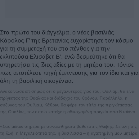
Στο πρώτο του διάγγελμα, ο νέος βασιλιάς
Κάρολος Γ’ της Βρετανίας ευχαρίστησε τον κόσμο
για τη συμμετοχή του στο πένθος για την
εκλιπούσα Ελισάβετ Β’, ενώ δεσμεύτηκε ότι θα
υπηρετήσει τις ίδιες αξίες με τη μητέρα του. Τόνισε
πως αποτέλεσε πηγή έμπνευσης για τον ίδιο και για
όλη τη βασιλική οικογένεια.
Ανακοίνωσε επισήμως ότι ο μεγαλύτερος γιος του, Ουίλιαμ, θα είναι
πρίγκιπας της Ουαλίας και διάδοχος του θρόνου. Παράλληλα, η
σύζυγος του Ουίλιαμ, Κάθριν, θα φέρει τον τίτλο της πριγκίπισσας
της Ουαλίας, τον οποίο κατείχε η αδικοχαμένη πριγκίπισσα Νταϊάνα.
«Σας μιλάω σήμερα με συναισθήματα βαθύτατης θλίψης. Σε όλη της
τη ζωή, η Μεγαλειότητά της, η βασίλισσα – η αγαπημένη μου μητέρα