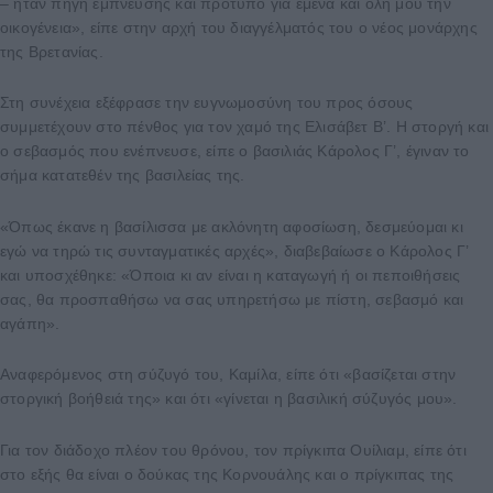
– ήταν πηγή έμπνευσης και πρότυπο για εμένα και όλη μου την
οικογένεια», είπε στην αρχή του διαγγέλματός του ο νέος μονάρχης
της Βρετανίας.
Στη συνέχεια εξέφρασε την ευγνωμοσύνη του προς όσους
συμμετέχουν στο πένθος για τον χαμό της Ελισάβετ Β’. Η στοργή και
ο σεβασμός που ενέπνευσε, είπε ο βασιλιάς Κάρολος Γ’, έγιναν το
σήμα κατατεθέν της βασιλείας της.
«Όπως έκανε η βασίλισσα με ακλόνητη αφοσίωση, δεσμεύομαι κι
εγώ να τηρώ τις συνταγματικές αρχές», διαβεβαίωσε ο Κάρολος Γ’
και υποσχέθηκε: «Όποια κι αν είναι η καταγωγή ή οι πεποιθήσεις
σας, θα προσπαθήσω να σας υπηρετήσω με πίστη, σεβασμό και
αγάπη».
Αναφερόμενος στη σύζυγό του, Καμίλα, είπε ότι «βασίζεται στην
στοργική βοήθειά της» και ότι «γίνεται η βασιλική σύζυγός μου».
Για τον διάδοχο πλέον του θρόνου, τον πρίγκιπα Ουίλιαμ, είπε ότι
στο εξής θα είναι ο δούκας της Κορνουάλης και o πρίγκιπας της