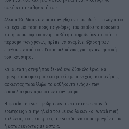
του είναι «σε καλή κατάσταση» και είναι «ικανός» να
ασκήσει τα καθήκοντά του.
Αλλά ο Τζο Μπάιντεν, που συνηθίζει να μπερδεύει τα λόγια του
και έχει μια τάση προς τις γκάφες, του οποίου το πρόσωπο
και η συμπεριφορά αναμφισβήτητα σημαδεύονται από το
πέρασμα των χρόνων, πρέπει να αναμένει έξαρση των
επιθέσεων από τους Ρεπουμπλικάνους για την πνευματική
του ικανότητα.
Και αυτό τη στιγμή που ξεκινά ένα δύσκολο έργο: Να
πραγματοποιήσει μια εκστρατεία με συνεχείς μετακινήσεις,
ασκώντας παράλληλα τα καθήκοντα ενός εκ των
δυσκολότερων αξιωμάτων στον κόσμο.
Η πορεία του για την ώρα συνίσταται στο να απαντά
ερωτήσεις για την ηλικία του με ένα λακωνικό “Watch me!”,
καλώντας τους επικριτές του να «δουν» τα πεπραγμένα του,
ή καταφεύγοντας σε αστεία.