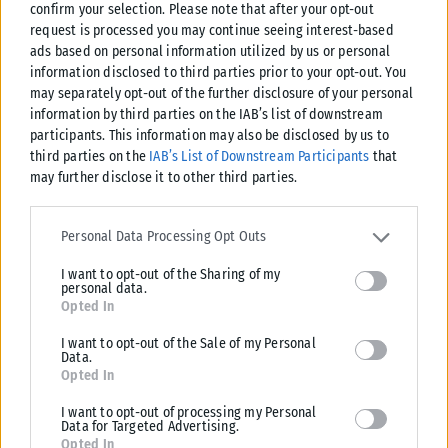
confirm your selection. Please note that after your opt-out
request is processed you may continue seeing interest-based
ads based on personal information utilized by us or personal
information disclosed to third parties prior to your opt-out. You
may separately opt-out of the further disclosure of your personal
information by third parties on the IAB’s list of downstream
participants. This information may also be disclosed by us to
third parties on the
IAB’s List of Downstream Participants
that
may further disclose it to other third parties.
Please note that this website/app uses one or more Google
services and may gather and store information including but not
Personal Data Processing Opt Outs
limited to your visit or usage behaviour. You may click to grant or
I want to opt-out of the Sharing of my
deny consent to Google and its third-party tags to use your data
personal data.
for below specified purposes in below Google consent section.
Opted In
ΔΙΕΘΝΉ
I want to opt-out of the Sale of my Personal
Μνημόνιο Συρίας – Ρωσίας για το μέλλον των ρωσικών
Data.
βάσεων
Opted In
Η Συρία και η Ρωσία υπέγραψαν ένα μνημόνιο κατανόησης (MoU) για
I want to opt-out of processing my Personal
τη διευθέτηση ζητημάτων που σχετίζονται με το μέλλον των...
Data for Targeted Advertising.
Opted In