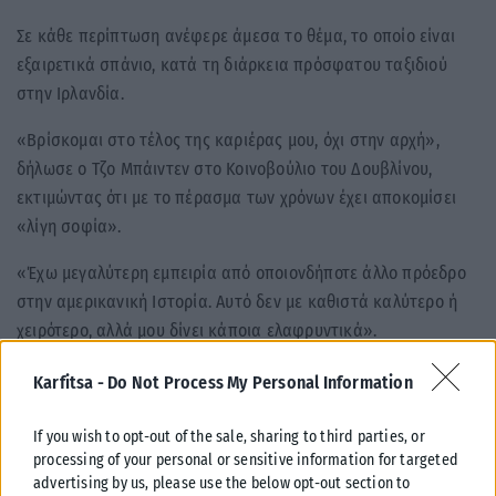
Σε κάθε περίπτωση ανέφερε άμεσα το θέμα, το οποίο είναι
εξαιρετικά σπάνιο, κατά τη διάρκεια πρόσφατου ταξιδιού
στην Ιρλανδία.
«Βρίσκομαι στο τέλος της καριέρας μου, όχι στην αρχή»,
δήλωσε ο Τζο Μπάιντεν στο Κοινοβούλιο του Δουβλίνου,
εκτιμώντας ότι με το πέρασμα των χρόνων έχει αποκομίσει
«λίγη σοφία».
«Έχω μεγαλύτερη εμπειρία από οποιονδήποτε άλλο πρόεδρο
στην αμερικανική Ιστορία. Αυτό δεν με καθιστά καλύτερο ή
χειρότερο, αλλά μου δίνει κάποια ελαφρυντικά».
Karfitsa -
Do Not Process My Personal Information
If you wish to opt-out of the sale, sharing to third parties, or
processing of your personal or sensitive information for targeted
advertising by us, please use the below opt-out section to
Σχετικά Άρθρα