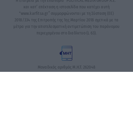
Η εταιρεία με την επωνυμία “POLITICAL MEDIA GROUP A.E.”
και κατ’ επέκταση η ιστοσελίδα που κατέχει αυτή
“www.karfitsa.gr” συμμορφώνονται με τη Σύσταση (ΕΕ)
2018/334 της Επιτροπής της 1ης Μαρτίου 2018 σχετικά με τα
μέτρα για την αποτελεσματική αντιμετώπιση του παράνομου
περιεχομένου στο διαδίκτυο (L 63).
Μοναδικός αριθμός Μ.Η.Τ. 262048
ΤΑ ΠΡΩΤΟΣΕΛΙΔΑ ΣΗΜΕΡΑ