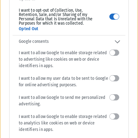
ΑΝΑΡΤΉΘΗΚΕ ΑΠΌ
KARFITSANEWS
09/08/2026
I want to opt-out of Collection, Use,
Retention, Sale, and/or Sharing of my
Personal Data that Is Unrelated with the
Purposes for which it was collected.
Opted Out
Google consents
I want to allow Google to enable storage related
to advertising like cookies on web or device
identifiers in apps.
I want to allow my user data to be sent to Google
for online advertising purposes.
I want to allow Google to send me personalized
ΔΙΕΘΝΉ
advertising.
Νετανιάχου: «Όχι» στο ειρηνευτικό σχέδιο του Τραμπ για τη
Γάζα
I want to allow Google to enable storage related
to analytics like cookies on web or device
Ο πρωθυπουργός του Ισραήλ Μπενιαμίν Νετανιάχου επανέλαβε
identifiers in apps.
σήμερα, την άποψή του, απορρίπτοντας το τελευταίο σχέδιο
ειρήνευσης του Αμερικανού προέδρου Ντόναλντ...