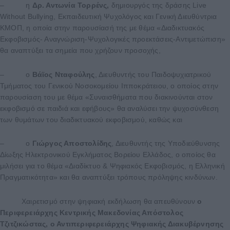
– η
Δρ. Αντωνία Τορρένς,
δημιουργός της δράσης Live
Without Bullying, Εκπαιδευτική Ψυχολόγος και Γενική Διευθύντρια
ΚΜΟΠ, η οποία στην παρουσίασή της με θέμα «Διαδικτυακός
Εκφοβισμός- Αναγνώριση-Ψυχολογικές προεκτάσεις-Αντιμετώπιση»
θα αναπτύξει τα σημεία που χρήζουν προσοχής,
– ο
Βάϊος Νταφούλης
, Διευθυντής του Παιδοψυχιατρικού
Τμήματος του Γενικού Νοσοκομείου Ιπποκράτειου, ο οποίος στην
παρουσίαση του με θέμα «Συναισθήματα που διακινούνται στον
εκφοβισμό σε παιδιά και εφήβους» θα αναλύσει την ψυχοσύνθεση
των θυμάτων του διαδικτυακού εκφοβισμού, καθώς και
– ο
Γιώργος Αποστολίδης
, Διευθυντής της Υποδιεύθυνσης
Δίωξης Ηλεκτρονικού Εγκλήματος Βορείου Ελλάδος, ο οποίος θα
μιλήσει για το θέμα «Διαδίκτυο & Ψηφιακός Εκφοβισμός, η Eλληνική
Πραγματικότητα» και θα αναπτύξει τρόπους πρόληψης κινδύνων.
Χαιρετισμό στην ψηφιακή εκδήλωση θα απευθύνoυν
ο
Περιφερειάρχης Κεντρικής Μακεδονίας Απόστολος
Τζιτζικώστας, ο Αντιπεριφερειάρχης Ψηφιακής Διακυβέρνησης