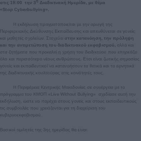
η
στις 19:00 την 3
Διαδικτυακή Ημερίδα, με θέμα
«S
top
Cyberbullying
».
Η εκδήλωση πραγματοποιείται με την αρωγή της
Περιφερειακής Διεύθυνσης Εκπαίδευσης και απευθύνεται σε γονείς
και μαθητές σχολείων. Στοχεύει
στην κατανόηση, την πρόληψη
και την αντιμετώπιση του διαδικτυακού εκφοβισμού,
αλλά και
στα ζητήματα που προκαλεί η χρήση του διαδικτύου που επηρεάζει
όλο και περισσότερο νέους ανθρώπους. Ετσι είναι ζωτικής σημασίας
γονείς και εκπαιδευτικοί να κατανοήσουν τα θετικά και τα αρνητικά
της διαδικτυακής κουλτούρας στις κοινότητές τους.
Η Περιφέρεια Κεντρικής Μακεδονίας σε συνέργεια με το
πρόγραμμα του ΚΜΟΠ «Live Without Bullying» σχεδίασε αυτή την
εκδήλωση, ώστε να παρέχει στους γονείς και στους εκπαιδευτικούς
τις συμβουλές που χρειάζονται για τη διαχείριση του
κυβερνοεκφοβισμού.
Βασικοί ομιλητές της 3ης ημερίδας θα είναι: