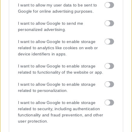
I want to allow my user data to be sent to
Google for online advertising purposes.
I want to allow Google to send me
personalized advertising.
I want to allow Google to enable storage
related to analytics like cookies on web or
device identifiers in apps.
I want to allow Google to enable storage
related to functionality of the website or app.
Η εταιρεία με την επωνυμία “POLITICAL MEDIA GROUP A.E.” και κατ’
I want to allow Google to enable storage
επέκταση η ιστοσελίδα που κατέχει αυτή “www.karfitsa.gr”
related to personalization.
συμμορφώνονται με τη Σύσταση (ΕΕ) 2018/334 της Επιτροπής της
1ης Μαρτίου 2018 σχετικά με τα μέτρα για την αποτελεσματική
I want to allow Google to enable storage
αντιμετώπιση του παράνομου περιεχομένου στο διαδίκτυο (L 63).
related to security, including authentication
functionality and fraud prevention, and other
user protection.