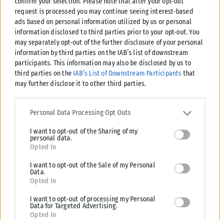
confirm your selection. Please note that after your opt-out
request is processed you may continue seeing interest-based
ads based on personal information utilized by us or personal
information disclosed to third parties prior to your opt-out. You
ΕΚΔΗΛΏΣΕΙΣ
may separately opt-out of the further disclosure of your personal
information by third parties on the IAB’s list of downstream
Εορτολόγιο σήμερα 11 Μαΐου: Ποιοι γιορτάζουν αυτή τη
participants. This information may also be disclosed by us to
Δευτέρα
third parties on the
IAB’s List of Downstream Participants
that
Οι Άγιοι που τιμά η Εκκλησία, τα ονόματα που γιορτάζουν και τα
may further disclose it to other third parties.
σημαντικότερα γεγονότα της ημέρας Σήμερα, Δευτέρα 11 Μαΐου,...
Please note that this website/app uses one or more Google
ΑΝΑΡΤΉΘΗΚΕ ΑΠΌ
ΣΤΈΛΛΑ ΛΊΤΑΙΝΑ
11/05/2026
services and may gather and store information including but not
Personal Data Processing Opt Outs
limited to your visit or usage behaviour. You may click to grant or
I want to opt-out of the Sharing of my
deny consent to Google and its third-party tags to use your data
personal data.
for below specified purposes in below Google consent section.
Opted In
I want to opt-out of the Sale of my Personal
Data.
Opted In
I want to opt-out of processing my Personal
Data for Targeted Advertising.
Opted In