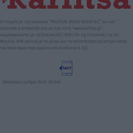
Η εταιρεία με την επωνυμία “POLITICAL MEDIA GROUP A.E.” και κατ’
επέκταση η ιστοσελίδα που κατέχει αυτή “www.karfitsa.gr”
συμμορφώνονται με τη Σύσταση (ΕΕ) 2018/334 της Επιτροπής της 1ης
Μαρτίου 2018 σχετικά με τα μέτρα για την αποτελεσματική αντιμετώπιση
του παράνομου περιεχομένου στο διαδίκτυο (L 63).
Μοναδικός αριθμός Μ.Η.Τ. 262048