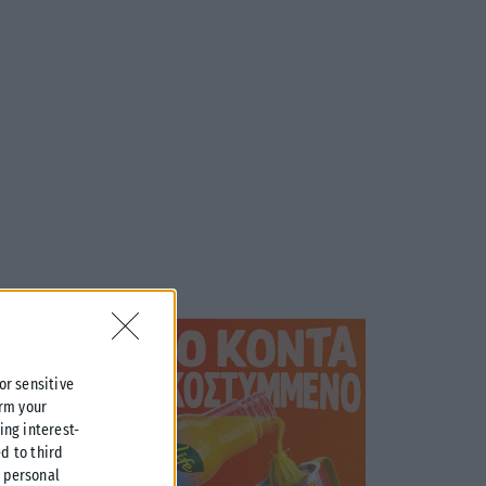
 or sensitive
irm your
ing interest-
d to third
r personal