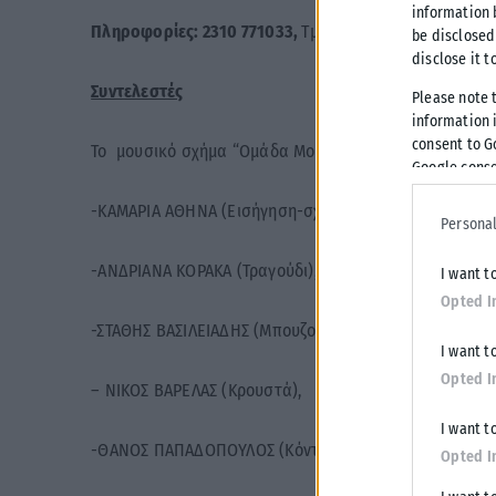
information 
Πληροφορίες: 2310 771033,
Τμήμα Σχεδιασμού Πολιτι
be disclosed
disclose it t
Συντελεστές
Please note 
information i
consent to G
Το μουσικό σχήμα “Ομάδα Μουσικής Έκφρασης” αποτε
Google conse
-ΚΑΜΑΡΙΑ ΑΘΗΝΑ (Εισήγηση-σχόλια-επεξεργασία video
Personal
-ΑΝΔΡΙΑΝΑ ΚΟΡΑΚΑ (Τραγούδι),
I want t
Opted I
-ΣΤΑΘΗΣ ΒΑΣΙΛΕΙΑΔΗΣ (Μπουζούκι-τραγούδι),
I want t
Opted I
– ΝΙΚΟΣ ΒΑΡΕΛΑΣ (Κρουστά),
I want t
-ΘΑΝΟΣ ΠΑΠΑΔΟΠΟΥΛΟΣ (Κόντρα μπάσο),
Opted I