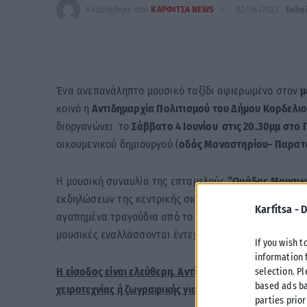
Αναρτήθηκε από
ΚΑΡΦΙΤΣΑ NEWS
02/06/2022
Εκδη
Ένα ανεπανάληπτο μουσικό ταξίδι αφιερωμένο στον
μ
κοινό η
Αντιδημαρχία Πολιτισμού του Δήμου Κορδελι
διοργανώνει το
Σάββατο 4 Ιουνίου στις 20.30μμ στο
οικουμενικού δημιουργού (
οδός Μοναστηρίου- Παρατσ
Η μουσική συναυλία της επταμελούς
“Ομάδας Μουσικ
εκδηλώσεων της κεντρικής σκηνής του θεάτρου “Μίκη
Karfitsa -
D
αγαπημένα τραγούδια από το εμβληματικό έργο του κ
μουσικές εναλλάσσονται έντεχνα με εμβόλιμα οπτικοα
If you wish t
information 
Η είσοδος είναι ελεύθερη. Αντί εισιτηρίου όσοι το ε
selection. P
based ads ba
χειροτεχνίας ή ζωγραφικής για παιδιά.
parties prior