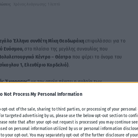
λώσεις
Χρόνος Ανάγνωσης: 1 λεπτό
εγάλο Έλληνα συνθέτη Μίκη Θεοδωράκη
επιφυλάσσει για το
ού Ευόσμου,
στο πλαίσιο της μεγάλης συναυλίας που
 Πολυλειτουργικό Κέντρο – Θέατρο
που φέρει το όνομα του
ίκογλου 1, Ελευθέριο Κορδελιό)
.
ής Έκφρασης”
με την οποία πέφτει η αυλαία των
ς Θεοδωράκης” για τη φετινή περίοδο, περιλαμβάνει
o Not Process My Personal Information
ορυφαίου μουσικοσυνθέτη, σε μια παράσταση που οι
κουστικά στοιχεία.
o opt-out of the sale, sharing to third parties, or processing of your personal
for targeted advertising by us, please use the below opt-out section to conf
πιθυμούν μπορούν να προσφέρουν προαιρετικά παιχνίδια, είδη
lease note that after your opt-out request is processed you may continue see
sed on personal information utilized by us or personal information disclose
 to your opt-out. You may separately opt-out of the further disclosure of you