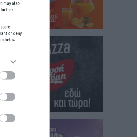
on may also
further
 store
grant or deny
 in below