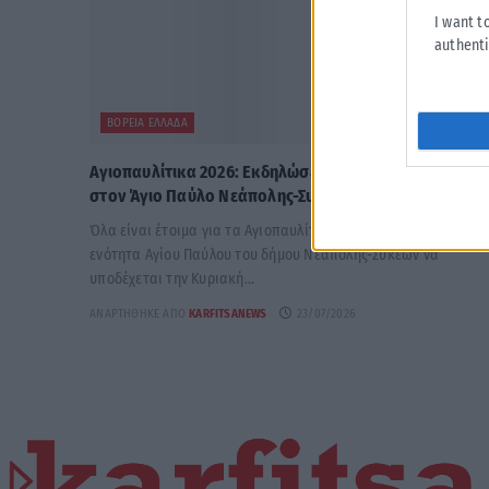
I want t
authenti
ΒΌΡΕΙΑ ΕΛΛΆΔΑ
Αγιοπαυλίτικα 2026: Εκδηλώσεις στις 28 και 29 Ιουνίο
στον Άγιο Παύλο Νεάπολης-Συκεών
Όλα είναι έτοιμα για τα Αγιοπαυλίτικα 2026, με τη δημοτική
ενότητα Αγίου Παύλου του δήμου Νεάπολης-Συκεών να
υποδέχεται την Κυριακή...
ΑΝΑΡΤΉΘΗΚΕ ΑΠΌ
KARFITSANEWS
23/07/2026