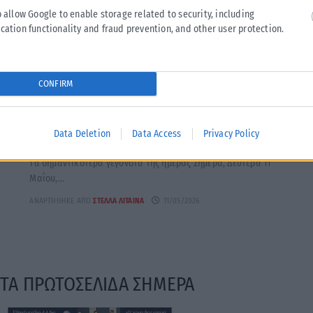
o allow Google to enable storage related to security, including
cation functionality and fraud prevention, and other user protection.
ΕΚΔΗΛΏΣΕΙΣ
CONFIRM
υ
Εορτολόγιο σήμερα 11 Μαΐου: Ποιοι γιορτάζουν αυτή
τη Δευτέρα
Data Deletion
Data Access
Privacy Policy
Οι Άγιοι που τιμά η Εκκλησία, τα ονόματα που γιορτάζουν και
τα σημαντικότερα γεγονότα της ημέρας Σήμερα, Δευτέρα 11
Μαΐου,...
ΑΝΑΡΤΉΘΗΚΕ ΑΠΌ
ΣΤΈΛΛΑ ΛΊΤΑΙΝΑ
11/05/2026
ΤΑ ΠΡΩΤΟΣΕΛΙΔΑ ΣΗΜΕΡΑ