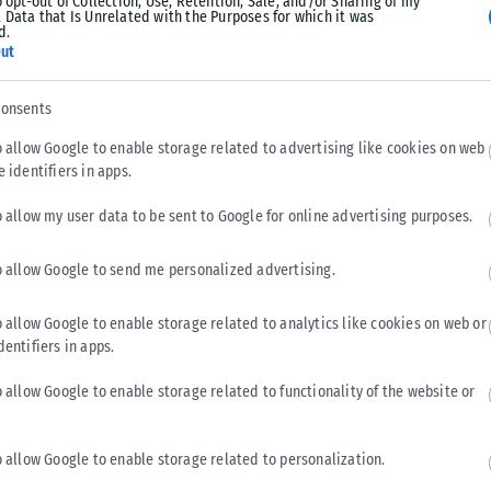
o opt-out of Collection, Use, Retention, Sale, and/or Sharing of my
 Data that Is Unrelated with the Purposes for which it was
d.
ut
consents
σσαλονίκης) ”ΤΟ ΣΕΡΓΙΑΝΙ”
o allow Google to enable storage related to advertising like cookies on web
e identifiers in apps.
o allow my user data to be sent to Google for online advertising purposes.
Tweet
Send
o allow Google to send me personalized advertising.
o allow Google to enable storage related to analytics like cookies on web or
dentifiers in apps.
o allow Google to enable storage related to functionality of the website or
o allow Google to enable storage related to personalization.