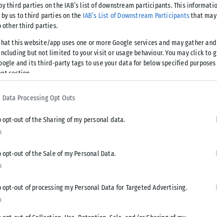
by third parties on the IAB’s list of downstream participants. This informati
στικών Δραστηριοτήτων
 by us to third parties on the
IAB’s List of Downstream Participants
that may 
o other third parties.
that this website/app uses one or more Google services and may gather and
ncluding but not limited to your visit or usage behaviour. You may click to 
oogle and its third-party tags to use your data for below specified purposes
λείται από τους:
nt section.
 και παρουσίαση ομάδας),
 Data Processing Opt Outs
o opt-out of the Sharing of my personal data.
n
o opt-out of the Sale of my Personal Data.
n
o opt-out of processing my Personal Data for Targeted Advertising.
n