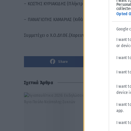
I want t
– ΚΩΣΤΗΣ ΚΥΡΙΑΚΙΔΗΣ (Πλήκτρα-τραγούδι) και
Personal
collecte
Opted O
– ΠΑΝΑΓΙΩΤΗΣ ΚΑΜΑΡΙΑΣ (Κιθάρα-τραγούδι).
Google 
Συμμετέχει ο Χ.Ο.ΔΥ.ΘΕ.(Χορευτικός Όμιλος Δυτικής Θε
I want t
or devic
I want t
Share
I want t
Σχετικά Άρθρα
I want t
device i
I want t
app.
I want t