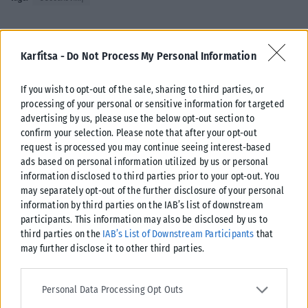
Karfitsa -
Do Not Process My Personal Information
Σχετικά Άρθρα
If you wish to opt-out of the sale, sharing to third parties, or
processing of your personal or sensitive information for targeted
advertising by us, please use the below opt-out section to
confirm your selection. Please note that after your opt-out
request is processed you may continue seeing interest-based
ads based on personal information utilized by us or personal
information disclosed to third parties prior to your opt-out. You
may separately opt-out of the further disclosure of your personal
information by third parties on the IAB’s list of downstream
participants. This information may also be disclosed by us to
third parties on the
IAB’s List of Downstream Participants
that
may further disclose it to other third parties.
Please note that this website/app uses one or more Google
services and may gather and store information including but not
Personal Data Processing Opt Outs
limited to your visit or usage behaviour. You may click to grant or
ΒΌΡΕΙΑ ΕΛΛΆΔΑ