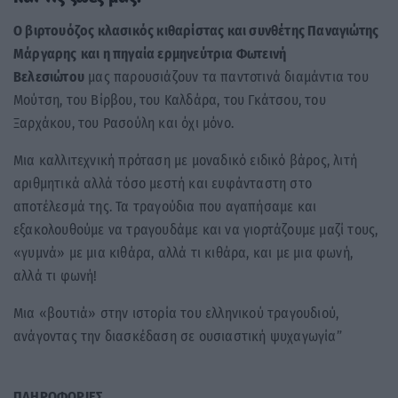
Ο βιρτουόζος κλασικός κιθαρίστας και συνθέτης Παναγιώτης
Μάργαρης
και η πηγαία ερμηνεύτρια Φωτεινή
Βελεσιώτου
μας παρουσιάζουν τα παντοτινά διαμάντια του
Μούτση, του Βίρβου, του Καλδάρα, του Γκάτσου, του
Ξαρχάκου, του Ρασούλη και όχι μόνο.
Μια καλλιτεχνική πρόταση με μοναδικό ειδικό βάρος, λιτή
αριθμητικά αλλά τόσο μεστή και ευφάνταστη στο
αποτέλεσμά της. Τα τραγούδια που αγαπήσαμε και
εξακολουθούμε να τραγουδάμε και να γιορτάζουμε μαζί τους,
«γυμνά» με μια κιθάρα, αλλά τι κιθάρα, και με μια φωνή,
αλλά τι φωνή!
Μια «βουτιά» στην ιστορία του ελληνικού τραγουδιού,
ανάγοντας την διασκέδαση σε ουσιαστική ψυχαγωγία”
ΠΛΗΡΟΦΟΡΙΕΣ