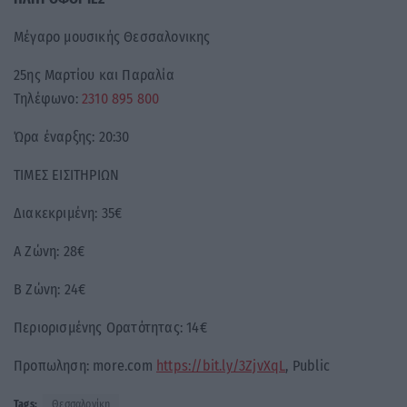
Μέγαρο μουσικής Θεσσαλονικης
25ης Μαρτίου και Παραλία
Τηλέφωνο:
2310 895 800
Ώρα έναρξης: 20:30
ΤΙΜΕΣ ΕΙΣΙΤΗΡΙΩΝ
Διακεκριμένη: 35€
Α Ζώνη: 28€
Β Ζώνη: 24€
Περιορισμένης Ορατότητας: 14€
Προπωληση: more.com
https://bit.ly/3ZjvXqL
, Public
Tags:
Θεσσαλονίκη