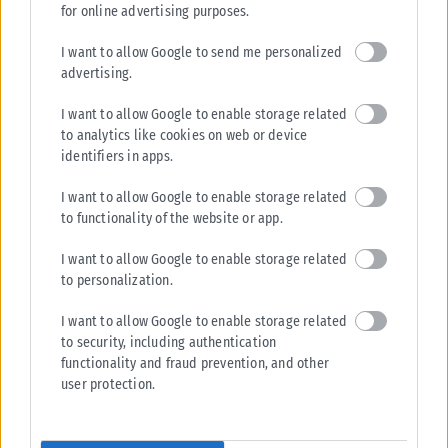
for online advertising purposes.
ΕΚΔΗΛΏΣΕΙΣ
I want to allow Google to send me personalized
Εορτολόγιο σήμερα 11 Μαΐου: Ποιοι γιορτάζουν αυτή τη
advertising.
Δευτέρα
Οι Άγιοι που τιμά η Εκκλησία, τα ονόματα που γιορτάζουν και τα
I want to allow Google to enable storage related
σημαντικότερα γεγονότα της ημέρας Σήμερα, Δευτέρα 11 Μαΐου,...
to analytics like cookies on web or device
identifiers in apps.
ΑΝΑΡΤΉΘΗΚΕ ΑΠΌ
ΣΤΈΛΛΑ ΛΊΤΑΙΝΑ
11/05/2026
I want to allow Google to enable storage related
to functionality of the website or app.
I want to allow Google to enable storage related
to personalization.
I want to allow Google to enable storage related
to security, including authentication
functionality and fraud prevention, and other
user protection.