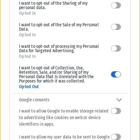
I want to opt-out of the Sharing of my
deny consent to Google and its third-party tags to use your data
personal data.
for below specified purposes in below Google consent section.
Αγιοπαυλίτικα 2026: Εκδηλώσεις στις 28 και 29 Ιουνίου στον
Opted In
Άγιο Παύλο Νεάπολης-Συκεών
I want to opt-out of the Sale of my Personal
Όλα είναι έτοιμα για τα Αγιοπαυλίτικα 2026, με τη δημοτική ενότητα
Data.
Αγίου Παύλου του δήμου Νεάπολης-Συκεών να υποδέχεται την
Opted In
Κυριακή...
I want to opt-out of processing my Personal
Data for Targeted Advertising.
ΑΝΑΡΤΉΘΗΚΕ ΑΠΌ
KARFITSANEWS
23/07/2026
Opted In
I want to opt-out of Collection, Use,
Retention, Sale, and/or Sharing of my
Personal Data that Is Unrelated with the
Purposes for which it was collected.
Opted Out
Google consents
I want to allow Google to enable storage related
to advertising like cookies on web or device
identifiers in apps.
I want to allow my user data to be sent to Google