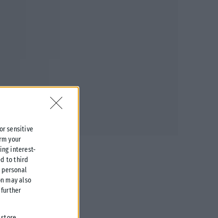
 or sensitive
irm your
ing interest-
d to third
r personal
on may also
further
 store