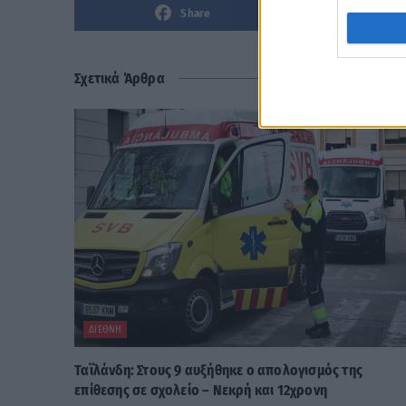
Share
Σχετικά Άρθρα
ΔΙΕΘΝΉ
Ταϊλάνδη: Στους 9 αυξήθηκε ο απολογισμός της
επίθεσης σε σχολείο – Νεκρή και 12χρονη