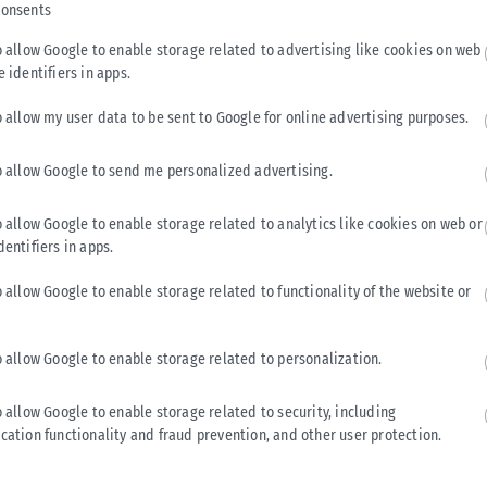
69 επιστροφών. Οι ίδιες πηγές αποδίδουν την εξέλιξη αυτή
consents
σης και στην αυστηρότερη εφαρμογή της πολιτικής
o allow Google to enable storage related to advertising like cookies on web
e identifiers in apps.
 και τα πρώτα αποτελέσματα από την εφαρμογή της πολιτικής
o allow my user data to be sent to Google for online advertising purposes.
εβρουάριο έως σήμερα 599 παράνομα διαμένοντες
o allow Google to send me personalized advertising.
 χώρες καταγωγής τους, προκειμένου να αποφύγουν την
o allow Google to enable storage related to analytics like cookies on web or
dentifiers in apps.
Μετανάστευσης και Ασύλου, Θάνος Πλεύρης, είχε περιγράψει
αρακτηριστικά: «Όποιος έρχεται παράνομα στη χώρα δεν
o allow Google to enable storage related to functionality of the website or
 υποχρέωση της πολιτείας είναι, εάν απορριφθεί το άσυλό
το δόγμα είναι φυλακή ή επιστροφή» για όσους εισέρχονται
o allow Google to enable storage related to personalization.
o allow Google to enable storage related to security, including
cation functionality and fraud prevention, and other user protection.