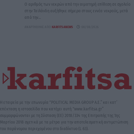
Ο αριθμός των νεκρών από την αιματηρή επίθεση σε σχολείο
στην Ταϊλάνδη αυξήθηκε σήμερα στους εννέα νεκρούς, μετά
από την...
ΑΝΑΡΤΉΘΗΚΕ ΑΠΌ
KARFITSANEWS
08/08/2026
Η εταιρεία με την επωνυμία “POLITICAL MEDIA GROUP A.E.” και κατ’
επέκταση η ιστοσελίδα που κατέχει αυτή “www.karfitsa.gr”
συμμορφώνονται με τη Σύσταση (ΕΕ) 2018/334 της Επιτροπής της 1ης
Μαρτίου 2018 σχετικά με τα μέτρα για την αποτελεσματική αντιμετώπιση
του παράνομου περιεχομένου στο διαδίκτυο (L 63).