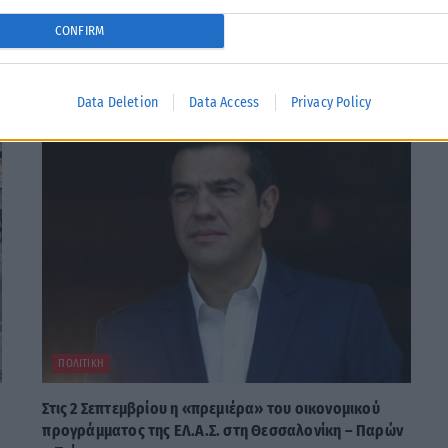
Tweet
Send
CONFIRM
Data Deletion
Data Access
Privacy Policy
ΠΟΛΙΤΙΚΉ
Στις 2 Σεπτεμβρίου η «πρεμιέρα» του οικονομικού
προγράμματος της ΕΛ.Α.Σ. στη Θεσσαλονίκη – Παρών