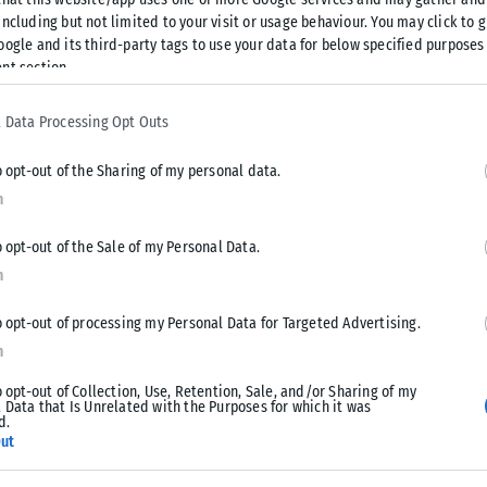
ncluding but not limited to your visit or usage behaviour. You may click to 
oogle and its third-party tags to use your data for below specified purposes
nt section.
 915 το πρώτο εξάμηνο του 2025 σε 1.292 το αντίστοιχο
ελούσιες επιστροφές μέσω του Διεθνούς Οργανισμού
 Data Processing Opt Outs
ώνοντας αύξηση περίπου 18%, ενώ οι οικειοθελείς
25.
o opt-out of the Sharing of my personal data.
n
άσσιες παράτυπες αφίξεις μειώθηκαν κατά 27% σε σχέση με το
o opt-out of the Sale of my Personal Data.
496 από 16.985, εξέλιξη που όπως εκτιμούν πηγές του
n
ς κατά 25% που είχε καταγραφεί το 2025.
o opt-out of processing my Personal Data for Targeted Advertising.
ικές πηγές, και τα στοιχεία ανά εθνικότητα. Οι αφίξεις
n
.800 σε περίπου 800 άτομα, ενώ οι επιστροφές Αιγυπτίων
o opt-out of Collection, Use, Retention, Sale, and/or Sharing of my
 έναντι 59 το αντίστοιχο διάστημα του 2025.
 Data that Is Unrelated with the Purposes for which it was
d.
ut
νέες αφίξεις εμφανίζονται σχεδόν να εξισώνονται με τις