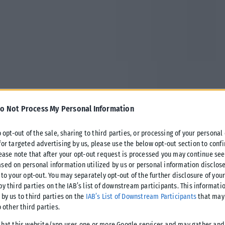
o Not Process My Personal Information
o opt-out of the sale, sharing to third parties, or processing of your personal
for targeted advertising by us, please use the below opt-out section to conf
lease note that after your opt-out request is processed you may continue see
sed on personal information utilized by us or personal information disclose
στών και νέα μείωση των παράνομων αφίξεων
 to your opt-out. You may separately opt-out of the further disclosure of you
by third parties on the IAB’s list of downstream participants. This informati
2026, σύμφωνα με πηγές του υπουργείου
 by us to third parties on the
IAB’s List of Downstream Participants
that may 
o other third parties.
οφές αυξήθηκαν κατά 20% σε σύγκριση με το αντίστοιχο
that this website/app uses one or more Google services and may gather and