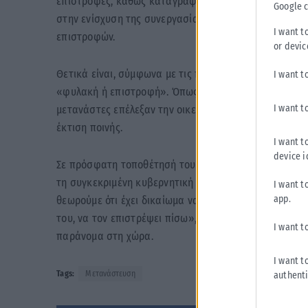
επιστροφές, καθώς καταγράφηκαν 180 αφίξεις έναντι 1
Google 
στην ενίσχυση της συνεργασίας με τις χώρες προέλευ
I want t
επιστροφών.
or devic
Θετικά είναι, σύμφωνα με τις πηγές του υπουργείου,
I want t
«φυλακή ή επιστροφή». Όπως αναφέρουν, από τον Φ
I want t
μετανάστες επέλεξαν την οικειοθελή επιστροφή στις
έκτιση ποινής.
I want t
device i
Σε πρόσφατη τοποθέτησή του στη Βουλή, ο υπουργός 
τη συγκεκριμένη κυβερνητική επιλογή, δηλώνοντας χ
I want t
app.
θεωρούμε ότι έχει δικαίωμα να παραμείνει και η μόνη
του, να τον επιστρέψει πίσω», ενώ συμπλήρωσε ότι «
I want t
παράνομα στη χώρα.
I want t
Tags:
Μετανάστευση
authenti