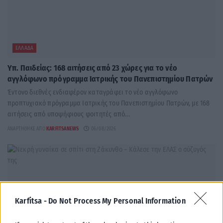
ΕΛΛΆΔΑ
Υπ. Παιδείας: 168 αιτήσεις από 23 χώρες για το νέο
αγγλόφωνο πρόγραμμα Ιατρικής του Πανεπιστημίου Πατρών
Έντονο διεθνές ενδιαφέρον καταγράφει το νέο αγγλόφωνο
προπτυχιακό πρόγραμμα Ιατρικής του Πανεπιστημίου Πατρών, με 168
αιτήσεις από υποψήφιους φοιτητές από...
ΑΝΑΡΤΉΘΗΚΕ ΑΠΌ
KARFITSANEWS
06/08/2026
Karfitsa -
Do Not Process My Personal Information