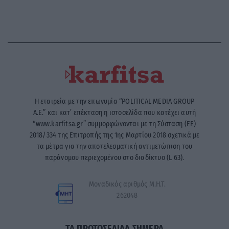
Η εταιρεία με την επωνυμία “POLITICAL MEDIA GROUP
A.E.” και κατ’ επέκταση η ιστοσελίδα που κατέχει αυτή
“www.karfitsa.gr” συμμορφώνονται με τη Σύσταση (ΕΕ)
2018/334 της Επιτροπής της 1ης Μαρτίου 2018 σχετικά με
τα μέτρα για την αποτελεσματική αντιμετώπιση του
παράνομου περιεχομένου στο διαδίκτυο (L 63).
Μοναδικός αριθμός Μ.Η.Τ.
262048
ΤΑ ΠΡΩΤΟΣΕΛΙΔΑ ΣΗΜΕΡΑ