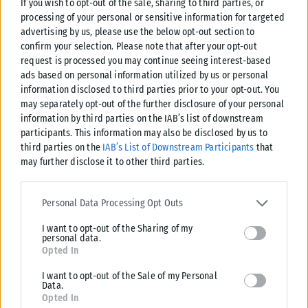
If you wish to opt-out of the sale, sharing to third parties, or
processing of your personal or sensitive information for targeted
advertising by us, please use the below opt-out section to
confirm your selection. Please note that after your opt-out
request is processed you may continue seeing interest-based
ads based on personal information utilized by us or personal
ΕΛΛΆΔΑ
information disclosed to third parties prior to your opt-out. You
may separately opt-out of the further disclosure of your personal
Παράσυρση πεζού από ΙΧ στον Δενδροπόταμο
information by third parties on the IAB’s list of downstream
Παράσυρση πεζού από αυτοκίνητο σημειώθηκε λίγο πριν τις 5 μ.μ. στις
participants. This information may also be disclosed by us to
γραμμές των τρένων, σε σημείο λίγο πριν τον Δενδροπόταμο....
third parties on the
IAB’s List of Downstream Participants
that
may further disclose it to other third parties.
ΑΝΑΡΤΉΘΗΚΕ ΑΠΌ
KARFITSANEWS
06/08/2026
Please note that this website/app uses one or more Google
services and may gather and store information including but not
Personal Data Processing Opt Outs
limited to your visit or usage behaviour. You may click to grant or
I want to opt-out of the Sharing of my
deny consent to Google and its third-party tags to use your data
personal data.
for below specified purposes in below Google consent section.
Opted In
I want to opt-out of the Sale of my Personal
Data.
Opted In