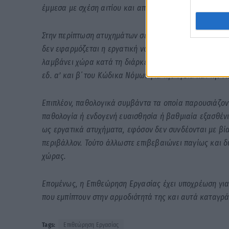
έμμεσα με σχέση αιτίου και αποτελέσματος.
Στην περίπτωση ατυχημάτων σε βάρος ένστολου προσ
δεν εφαρμόζεται η εργατική νομοθεσία σχετικά με την 
λαμβάνει χώρα κατά τη διάρκεια δραστηριοτήτων με εγγ
εδ. α’ και β΄ του Κώδικα Νόμων για την Υγεία και την 
Επιπλέον, παθολογικά συμβάντα τα οποία παρουσιάζοντ
παθολογία ή ενδογενή ευαισθησία ή βαθμιαία εξασθέν
ως εργατικά ατυχήματα, εφόσον δεν συνδέονται με βία
περιβάλλον. Τούτο άλλωστε επιβεβαιώνει παγίως και 
χώρας.
Επομένως, η Επιθεώρηση Εργασίας έχει υποχρέωση γι
που εμπίπτουν στην αρμοδιότητά της και αυτά καταγράφ
Tags:
Επιθεώρηση Εργασίας