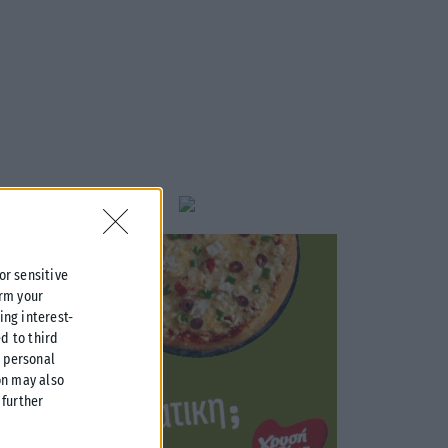
 or sensitive
irm your
ing interest-
d to third
r personal
on may also
further