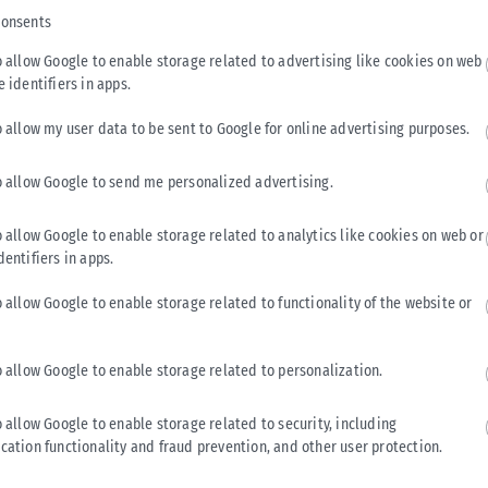
ατυχημάτων αντίθετα με τις επίσημες εκθέσεις της
consents
ή τους και ουδέποτε εξειδικεύουν τη μεθοδολογία συλλογής,
o allow Google to enable storage related to advertising like cookies on web
e identifiers in apps.
o allow my user data to be sent to Google for online advertising purposes.
urostat, παρουσιάζει μια πολύ καλή εικόνα συγκριτικά με τα
o allow Google to send me personalized advertising.
stat τον Οκτώβριο του 2025 για τα εργατικά δυστυχήματα
o allow Google to enable storage related to analytics like cookies on web or
 των τριών χωρών όπου παρατηρούνται τα λιγότερα
dentifiers in apps.
μανία και την Ολλανδία, παρά το γεγονός ότι τα τελευταία
o allow Google to enable storage related to functionality of the website or
09.000 εργαζόμενους και η παραγωγική δραστηριότητα έχει
o allow Google to enable storage related to personalization.
ής βλάβης ή εμφάνιση νόσου ή επιδείνωση προϋπάρχουσας
πρόσκαιρη ή διαρκή ανικανότητά του για εργασία ή/και τον
o allow Google to enable storage related to security, including
cation functionality and fraud prevention, and other user protection.
ς, μη σχετιζόμενου με τον οργανισμό του παθόντος, εφόσον το
ου ή με αφορμή αυτήν και συνδέεται με την εργασία άμεσα ή