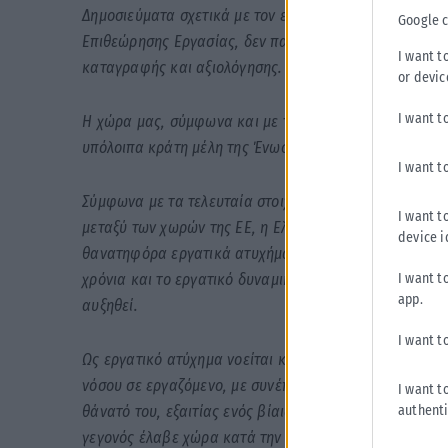
Δημοσιεύματα σχετικά με τον ετήσιο αριθμό εργατικών 
Google 
Επιθεώρησης Εργασίας, δεν παραπέμπουν ποτέ στην πηγ
I want t
καταγραφής και αξιολόγησης.
or devic
I want t
Η χώρα μας, σύμφωνα και με τα επίσημα στοιχεία της E
υπόλοιπα κράτη μέλη της Ένωσης.
I want t
Σύμφωνα με τα τελευταία στοιχεία που εξέδωσε η Euro
I want t
μεταξύ των χωρών της ΕΕ, η Ελλάδα βρίσκεται μεταξύ
device i
θανατηφόρα εργατικά ατυχήματα, πίσω μόνο από τη Γερ
I want t
χρόνια και το εργατικό δυναμικό έχει αυξηθεί κατά 5
app.
αυξηθεί.
I want t
Ως εργατικό ατύχημα νοείται κάθε πρόκληση σωματικ
νόσου σε εργαζόμενο, με συνέπεια τη μερική ή ολική, 
I want t
authenti
θάνατό του, εξαιτίας ενός βίαιου εξωτερικού γεγονότο
γεγονός έλαβε χώρα κατά την εκτέλεση της εργασίας τ