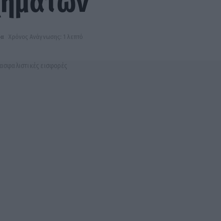
χημάτων
δα
Χρόνος Ανάγνωσης: 1 λεπτό