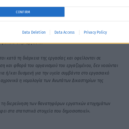
CONFIRM
ωπικού των Ενόπλων Δυνάμεων και των Σωμάτων Ασφαλείας
υγεία και την ασφάλεια στην εργασία, όταν το ατύχημα
Data Deletion
Data Access
Privacy Policy
ενείς ιδιαιτερότητες, όπως προβλέπεται στο άρθρ. 2 παρ. 2
Ασφάλεια στην Εργασία.
αι κατά τη διάρκεια της εργασίας και οφείλονται σε
ιση και φθορά του οργανισμού του εργαζομένου, δεν νοούνται
ια ή/και δυσμενή για την υγεία συμβάντα στο εργασιακό
διαχρονικά η νομολογία των Ανωτάτων Δικαστηρίων της
α τη διερεύνηση των θανατηφόρων εργατικών ατυχημάτων
ει στα στατιστικά στοιχεία που δημοσιοποιεί».