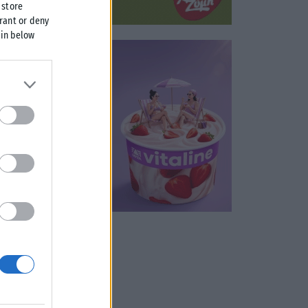
 store
grant or deny
 in below