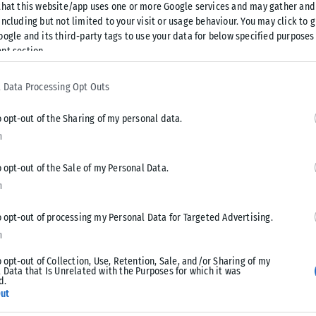
that this website/app uses one or more Google services and may gather and
 της Επιθεώρησης, τόσο η αναγγελία των εργατικών
ncluding but not limited to your visit or usage behaviour. You may click to 
ιολόγησης, στατιστικής ταξινόμησης και διαχείρισής τους,
oogle and its third-party tags to use your data for below specified purposes
φοριακό Σύστημα.
nt section.
ικών δραστηριοτήτων των Υπηρεσιών.
 Data Processing Opt Outs
o opt-out of the Sharing of my personal data.
γατικών ατυχημάτων από την Επιθεώρηση Εργασίας
n
ες που επιλαμβάνονται αυτών και εργάζονται παράλληλα με την
ιας μεταξύ του θανατηφόρου αποτελέσματος και της
o opt-out of the Sale of my Personal Data.
ομικές αρχές, οι εισαγγελικές αρχές και οι ιατροδικαστικές
n
o opt-out of processing my Personal Data for Targeted Advertising.
μεν της Επιθεώρησης Εργασίας, η οποία διενεργεί αυτοψία
n
εσαν το ατύχημα αφετέρου δε των αστυνομικών αρχών, οι
o opt-out of Collection, Use, Retention, Sale, and/or Sharing of my
τροδικαστικής υπηρεσίας, η οποία εκδίδει πόρισμα και, τέλος,
 Data that Is Unrelated with the Purposes for which it was
d.
ριση.
ut