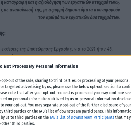
ι η καταγραφή και η αξιολόγηση των εργατικών ατυχημάτων»,
ίας σε ανακοίνωσή της, με αφορμή δημοσιεύματα που αφορούν
τον αριθμό των εργατικών δυστυχημάτων.
ής:
εκθέσεις της Επιθεώρησης Εργασίας, για το 2021 ήταν 46,
 2024 ήταν 48.
o Not Process My Personal Information
42, ενώ άλλα 5 βρίσκονται υπό διερεύνηση.
o opt-out of the sale, sharing to third parties, or processing of your personal
for targeted advertising by us, please use the below opt-out section to conf
ργατικά ατυχήματα – ερευνώνται από τους Επιθεωρητές
lease note that after your opt-out request is processed you may continue see
εώρησης Εργασίας.
sed on personal information utilized by us or personal information disclose
 to your opt-out. You may separately opt-out of the further disclosure of you
by third parties on the IAB’s list of downstream participants. This informati
 και διεθνών προτύπων και ακολουθεί διαχρονικά τη
 by us to third parties on the
IAB’s List of Downstream Participants
that may 
υρωπαϊκής Στατιστικής για τα εργατικά ατυχήματα (ESAW).
o other third parties.