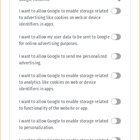
Έντονο διεθνές ενδιαφέρον καταγράφει το νέο αγγλόφωνο
προπτυχιακό πρόγραμμα Ιατρικής του Πανεπιστημίου Πατρών, με 168
I want to allow Google to enable storage related
αιτήσεις από υποψήφιους φοιτητές από...
to advertising like cookies on web or device
identifiers in apps.
ΑΝΑΡΤΉΘΗΚΕ ΑΠΌ
KARFITSANEWS
06/08/2026
I want to allow my user data to be sent to Google
for online advertising purposes.
I want to allow Google to send me personalized
advertising.
I want to allow Google to enable storage related
to analytics like cookies on web or device
identifiers in apps.
I want to allow Google to enable storage related
to functionality of the website or app.
I want to allow Google to enable storage related
to personalization.