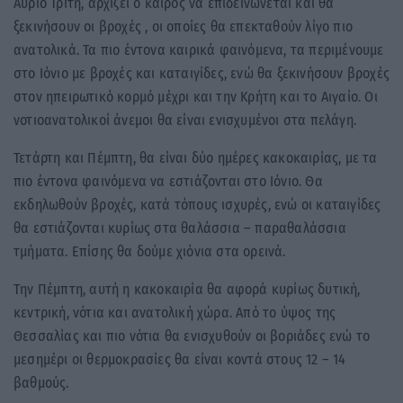
Αύριο Τρίτη, αρχίζει ο καιρός να επιδεινώνεται και θα
ξεκινήσουν οι βροχές , οι οποίες θα επεκταθούν λίγο πιο
ανατολικά. Τα πιο έντονα καιρικά φαινόμενα, τα περιμένουμε
στο Ιόνιο με βροχές και καταιγίδες, ενώ θα ξεκινήσουν βροχές
στον ηπειρωτικό κορμό μέχρι και την Κρήτη και το Αιγαίο. Οι
νοτιοανατολικοί άνεμοι θα είναι ενισχυμένοι στα πελάγη.
Τετάρτη και Πέμπτη, θα είναι δύο ημέρες κακοκαιρίας, με τα
πιο έντονα φαινόμενα να εστιάζονται στο Ιόνιο. Θα
εκδηλωθούν βροχές, κατά τόπους ισχυρές, ενώ οι καταιγίδες
θα εστιάζονται κυρίως στα θαλάσσια – παραθαλάσσια
τμήματα. Επίσης θα δούμε χιόνια στα ορεινά.
Την Πέμπτη, αυτή η κακοκαιρία θα αφορά κυρίως δυτική,
κεντρική, νότια και ανατολική χώρα. Από το ύψος της
Θεσσαλίας και πιο νότια θα ενισχυθούν οι βοριάδες ενώ το
μεσημέρι οι θερμοκρασίες θα είναι κοντά στους 12 – 14
βαθμούς.