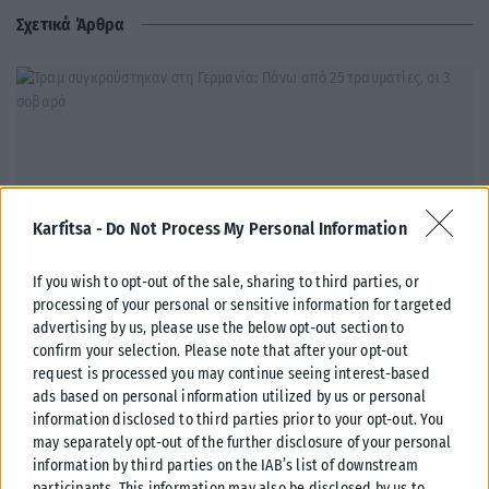
Σχετικά Άρθρα
Karfitsa -
Do Not Process My Personal Information
If you wish to opt-out of the sale, sharing to third parties, or
processing of your personal or sensitive information for targeted
advertising by us, please use the below opt-out section to
confirm your selection. Please note that after your opt-out
request is processed you may continue seeing interest-based
ΔΙΕΘΝΉ
ads based on personal information utilized by us or personal
Τραμ συγκρούστηκαν στη Γερμανία: Πάνω από 25 τραυματίες,
information disclosed to third parties prior to your opt-out. You
οι 3 σοβαρά
may separately opt-out of the further disclosure of your personal
information by third parties on the IAB’s list of downstream
Συναγερμός έχει σημάνει στη Γερμανία μετά από σοβαρό τροχαίο που
participants. This information may also be disclosed by us to