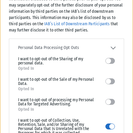
may separately opt-out of the further disclosure of your personal
information by third parties on the IAB’s list of downstream
participants. This information may also be disclosed by us to
third parties on the
IAB’s List of Downstream Participants
that
may further disclose it to other third parties.
Please note that this website/app uses one or more Google
services and may gather and store information including but not
Personal Data Processing Opt Outs
limited to your visit or usage behaviour. You may click to grant or
ΒΌΡΕΙΑ ΕΛΛΆΔΑ
I want to opt-out of the Sharing of my
deny consent to Google and its third-party tags to use your data
personal data.
for below specified purposes in below Google consent section.
Κυριακή με 39άρια στη Βόρεια Ελλάδα – Επιμένει η ζέστη σε
Opted In
Μακεδονία και Θράκη (Video)
I want to opt-out of the Sale of my Personal
Νέα άνοδος της θερμοκρασίας αναμένεται την Κυριακή 9 Αυγούστου
Data.
στη Βόρεια Ελλάδα, με τον υδράργυρο να πλησιάζει και πάλι τους...
Opted In
ΑΝΑΡΤΉΘΗΚΕ ΑΠΌ
ΔΉΜΗΤΡΑ ΚΑΤΡΑΜΆΔΟΥ
08/08/2026
I want to opt-out of processing my Personal
Data for Targeted Advertising.
Opted In
I want to opt-out of Collection, Use,
Retention, Sale, and/or Sharing of my
Personal Data that Is Unrelated with the
Purposes for which it was collected.