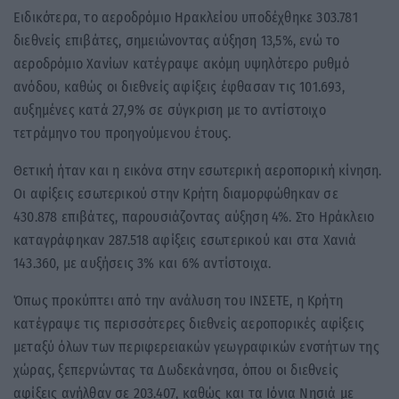
Ειδικότερα, το αεροδρόμιο Ηρακλείου υποδέχθηκε 303.781
διεθνείς επιβάτες, σημειώνοντας αύξηση 13,5%, ενώ το
αεροδρόμιο Χανίων κατέγραψε ακόμη υψηλότερο ρυθμό
ανόδου, καθώς οι διεθνείς αφίξεις έφθασαν τις 101.693,
αυξημένες κατά 27,9% σε σύγκριση με το αντίστοιχο
τετράμηνο του προηγούμενου έτους.
Θετική ήταν και η εικόνα στην εσωτερική αεροπορική κίνηση.
Οι αφίξεις εσωτερικού στην Κρήτη διαμορφώθηκαν σε
430.878 επιβάτες, παρουσιάζοντας αύξηση 4%. Στο Ηράκλειο
καταγράφηκαν 287.518 αφίξεις εσωτερικού και στα Χανιά
143.360, με αυξήσεις 3% και 6% αντίστοιχα.
Όπως προκύπτει από την ανάλυση του ΙΝΣΕΤΕ, η Κρήτη
κατέγραψε τις περισσότερες διεθνείς αεροπορικές αφίξεις
μεταξύ όλων των περιφερειακών γεωγραφικών ενοτήτων της
χώρας, ξεπερνώντας τα Δωδεκάνησα, όπου οι διεθνείς
αφίξεις ανήλθαν σε 203.407, καθώς και τα Ιόνια Νησιά με