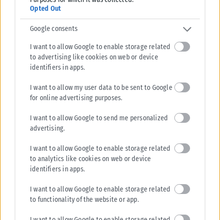
Opted Out
Google consents
I want to allow Google to enable storage related
to advertising like cookies on web or device
identifiers in apps.
I want to allow my user data to be sent to Google
ΕΛΛΆΔΑ
for online advertising purposes.
Τραγωδία στην Πάρο: Νεκρό 4χρονο παιδί σε πισίνα beach
I want to allow Google to send me personalized
bar – Βούτηξε ο μπάρμαν για να το σώσει
advertising.
Τραγωδία σημειώθηκε στην Πάρο, όπου ένα 4χρονο παιδί έχασε τη ζωή
του μετά από πνιγμό σε πισίνα beach bar, βυθίζοντας...
I want to allow Google to enable storage related
to analytics like cookies on web or device
ΑΝΑΡΤΉΘΗΚΕ ΑΠΌ
ΔΉΜΗΤΡΑ ΚΑΤΡΑΜΆΔΟΥ
08/08/2026
identifiers in apps.
I want to allow Google to enable storage related
to functionality of the website or app.
I want to allow Google to enable storage related