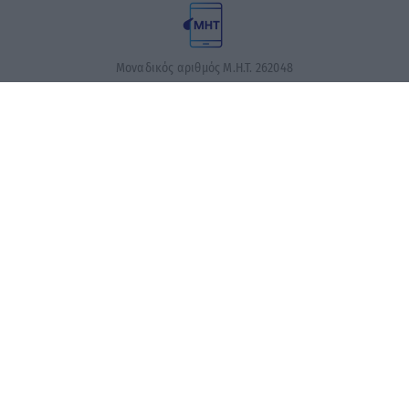
Μοναδικός αριθμός Μ.Η.Τ. 262048
ΤΑ ΠΡΩΤΟΣΕΛΙΔΑ ΣΗΜΕΡΑ