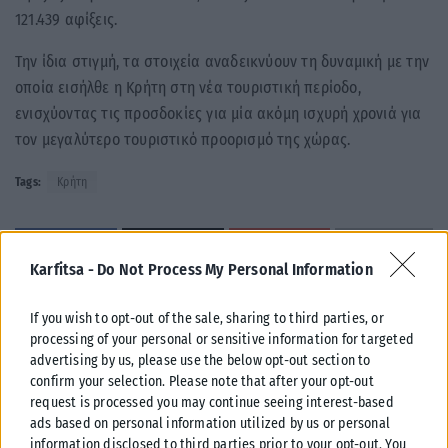
121.439 αφίξεις.
Την ίδια στιγμή, τα στοιχεία αναδεικνύουν τη δυναμική με την
οποία εισήλθε η Κρήτη στη νέα τουριστική περίοδο,
ενισχύοντας τις προσδοκίες για μία ακόμη ισχυρή χρονιά για
τον μεγαλύτερο τουριστικό προορισμό της χώρας.
Tags:
Κρήτη
Karfitsa -
Do Not Process My Personal Information
Σχετικά Άρθρα
If you wish to opt-out of the sale, sharing to third parties, or
processing of your personal or sensitive information for targeted
advertising by us, please use the below opt-out section to
confirm your selection. Please note that after your opt-out
request is processed you may continue seeing interest-based
ads based on personal information utilized by us or personal
information disclosed to third parties prior to your opt-out. You