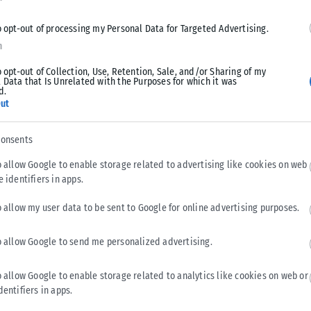
νεργασίας για την αντιμετώπιση των κυκλωμάτων διακίνησης
που βρίσκεται πλέον πολύ ψηλά στην ατζέντα τόσο της
o opt-out of processing my Personal Data for Targeted Advertising.
n
o opt-out of Collection, Use, Retention, Sale, and/or Sharing of my
 Data that Is Unrelated with the Purposes for which it was
d.
ut
η συνάντηση τέθηκε και το ζήτημα της οριοθέτησης
των σχετικών συζητήσεων.
consents
o allow Google to enable storage related to advertising like cookies on web
νός ουσιαστικού διαλόγου με τη Λιβύη για τις θαλάσσιες
e identifiers in apps.
 μέσω απευθείας διαπραγματεύσεων μπορεί να υπάρξει
πολιτική και ενεργειακή ισορροπία της περιοχής.
o allow my user data to be sent to Google for online advertising purposes.
o allow Google to send me personalized advertising.
o allow Google to enable storage related to analytics like cookies on web or
dentifiers in apps.
πλωματικούς κύκλους ως μια ακόμη κίνηση προσέγγισης της