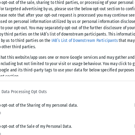
o opt-out of the sale, sharing to third parties, or processing of your personal
for targeted advertising by us, please use the below opt-out section to conf
lease note that after your opt-out request is processed you may continue see
σία
sed on personal information utilized by us or personal information disclose
 to your opt-out. You may separately opt-out of the further disclosure of you
by third parties on the IAB’s list of downstream participants. This informati
ιστορικοί δεσμοί των δύο πλευρών, ενώ ιδιαίτερη έμφαση
 by us to third parties on the
IAB’s List of Downstream Participants
that may 
 συνεργασίας.
o other third parties.
that this website/app uses one or more Google services and may gather and
ικές νέων επενδύσεων και η ενίσχυση των επιχειρηματικών
ncluding but not limited to your visit or usage behaviour. You may click to 
ια περίοδο κατά την οποία η χώρα της Βόρειας Αφρικής
oogle and its third-party tags to use your data for below specified purposes
οδομών και ανάπτυξης.
nt section.
ό
 Data Processing Opt Outs
o opt-out of the Sharing of my personal data.
καθώς η διαδρομή από τις ακτές της Λιβύης προς την Κρήτη
n
ς βασικές πύλες εισόδου παράτυπων μεταναστών προς την
o opt-out of the Sale of my Personal Data.
n