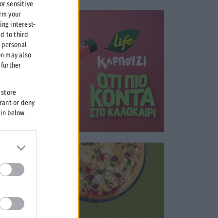
 or sensitive
irm your
ing interest-
d to third
r personal
on may also
further
 store
grant or deny
 in below