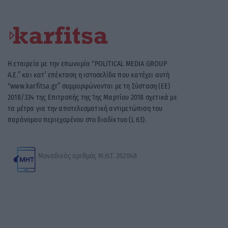
Η εταιρεία με την επωνυμία “POLITICAL MEDIA GROUP
A.E.” και κατ’ επέκταση η ιστοσελίδα που κατέχει αυτή
“www.karfitsa.gr” συμμορφώνονται με τη Σύσταση (ΕΕ)
2018/334 της Επιτροπής της 1ης Μαρτίου 2018 σχετικά με
τα μέτρα για την αποτελεσματική αντιμετώπιση του
παράνομου περιεχομένου στο διαδίκτυο (L 63).
Μοναδικός αριθμός Μ.Η.Τ. 262048