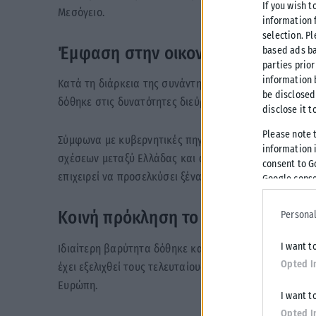
If you wish t
Μεσόγειο.
information 
selection. P
Έμφαση στην οικονομική συνεργα
based ads ba
parties prior
information 
Κατά τη διάρκεια της συνάντησης επιβεβαιώθηκαν οι 
be disclosed
δόθηκε στις δυνατότητες διεύρυνσης της οικονομικής
disclose it t
Please note 
Σύμφωνα με κυβερνητικές πηγές, συζητήθηκαν προοπτ
information i
σχέσεων μεταξύ Ελλάδας και ανατολικής Λιβύης, σε μ
consent to G
επιχειρεί να προσελκύσει ξένα κεφάλαια για έργα υπ
Google conse
Κοινή πρόκληση το μεταναστευτικ
Personal
I want t
Ιδιαίτερη βαρύτητα δόθηκε και στο μεταναστευτικό, 
Opted I
έχει εξελιχθεί τους τελευταίους μήνες σε μία από τι
Ευρώπη.
I want t
Opted I