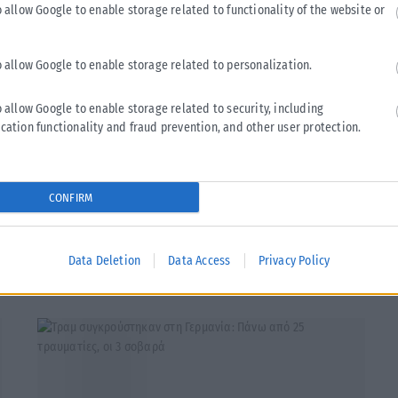
ημένης ρευστότητας στη Μεσόγειο.
o allow Google to enable storage related to functionality of the website or
ειακές εξελίξεις να αναδιαμορφώνουν τις ισορροπίες και το
o allow Google to enable storage related to personalization.
 Αθήνα επιδιώκει να διατηρήσει ανοικτούς διαύλους
ής και στρατιωτικής ηγεσίας, επενδύοντας στον διάλογο και
o allow Google to enable storage related to security, including
cation functionality and fraud prevention, and other user protection.
CONFIRM
Tweet
Send
Data Deletion
Data Access
Privacy Policy