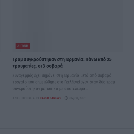
ΔΙΕΘΝΉ
Τραμ συγκρούστηκαν στη Γερμανία: Πάνω από 25
τραυματίες, οι 3 σοβαρά
Συναγερμός έχει σημάνει στη Γερμανία μετά από σοβαρό
τροχαίο που σημειώθηκε στο Γκελζενκίρχεν, όταν δύο τραμ
συγκρούστηκαν μετωπικά με αποτέλεσμα...
ΑΝΑΡΤΉΘΗΚΕ ΑΠΌ
KARFITSANEWS
06/08/2026