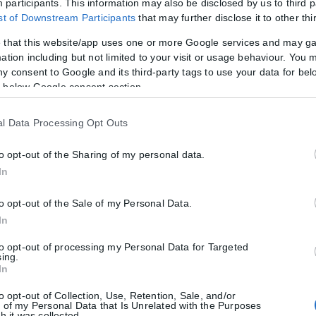
participants. This information may also be disclosed by us to third p
.
ist of Downstream Participants
that may further disclose it to other thi
 that this website/app uses one or more Google services and may g
ν και τη διαδικασία έκδοσης προσωποποιημένων καρτών, οι ενδιαφε
ation including but not limited to your visit or usage behaviour. You m
ny consent to Google and its third-party tags to use your data for bel
 below Google consent section.
l Data Processing Opt Outs
to opt-out of the Sharing of my personal data.
In
to opt-out of the Sale of my Personal Data.
ιακο στη βόρεια Ελλάδα
In
κυλήσει το Σαββατοκύριακο. Από την Κυριακή, οι ισχυροί βόρειοι – β
to opt-out of processing my Personal Data for Targeted
sing.
In
to opt-out of Collection, Use, Retention, Sale, and/or
 of my Personal Data that Is Unrelated with the Purposes
h it was collected.