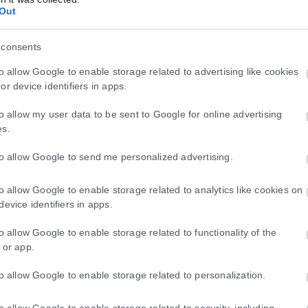
μός για την ανάπλαση της ΔΕΘ
Out
θηκε στην ιστοσελίδα της Μονάδας Στρατηγικών Συμβάσεων (Project P
 consents
to allow Google to enable storage related to advertising like cookies
or device identifiers in apps.
to allow my user data to be sent to Google for online advertising
es.
to allow Google to send me personalized advertising.
to allow Google to enable storage related to analytics like cookies on
device identifiers in apps.
to allow Google to enable storage related to functionality of the
 or app.
to allow Google to enable storage related to personalization.
to allow Google to enable storage related to security, including