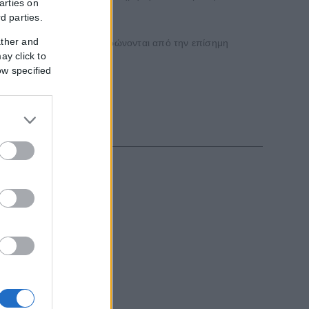
arties on
rd parties.
ather and
ρόμενοι μπορούν να ενημερώνονται από την επίσημη
ay click to
ow specified
ορειοανατολικοί...