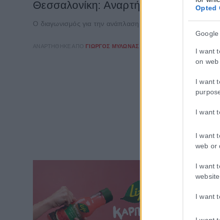
Θεσσαλονίκη: Αναρτήθηκε o διαγωνισ
Opted 
Ο διαγωνισμός για την ανάπλαση της ΔΕΘ- Helexpo αναρτή
Google
ΑΝΑΡΤΉΘΗΚΕ ΑΠΌ
ΓΙΏΡΓΟΣ ΜΥΛΩΝΆΣ
07/08/2026
I want 
on web 
I want 
purpos
I want 
I want 
web or 
I want 
website
I want 
I want 