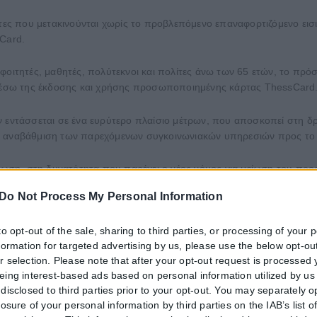
ς που μετακινούνται χωρίς το προβλεπόμενο επαναφορτιζόμενο εισιτ
Card.
φοιτητές, μαθητές, πολύτεκνοι και πολίτες άνω των 65 ετών, το πρ
ι μέσω της έκδοσης και χρήσης προσωποποιημένης κάρτας ThessCard
τάσσεται σε ένα ευρύτερο πλαίσιο μέτρων, που αποσκοπεί στη δρα
ω αναβάθμιση των παρεχόμενων συγκοινωνιακών υπηρεσιών προς το ε
ίνωση, στη δυνατότητα που παρέχει ο νέος νόμος για μείωση του προ
όστιμο των 100 ευρώ μπορεί να περιοριστεί στα 50 ευρώ εφόσον ο π
Do Not Process My Personal Information
ι προχωρήσει στην αγορά κάρτας απεριορίστων διαδρομών, διάρκει
υ.
to opt-out of the sale, sharing to third parties, or processing of your 
nformation for targeted advertising by us, please use the below opt-out
εριορίστων διαδρομών παραμένει σε χαμηλά επίπεδα, καθώς ανέρχεται
r selection. Please note that after your opt-out request is processed
 καθιστά ακόμη πιο συμφέρουσα τη νόμιμη και τακτική χρήση των ασ
eing interest-based ads based on personal information utilized by us
disclosed to third parties prior to your opt-out. You may separately o
πιβατικό κοινό να επιδεικνύει υπευθυνότητα, προμηθευόμενο και επι
losure of your personal information by third parties on the IAB’s list o
κανόνων μετακίνησης συμβάλλει στην εύρυθμη λειτουργία του συγκο