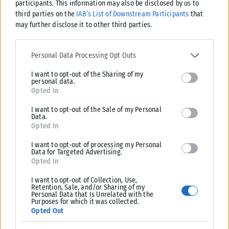
participants. This information may also be disclosed by us to
third parties on the
IAB’s List of Downstream Participants
that
may further disclose it to other third parties.
Σχετικά Άρθρα
Please note that this website/app uses one or more Google
services and may gather and store information including but not
Personal Data Processing Opt Outs
limited to your visit or usage behaviour. You may click to grant or
I want to opt-out of the Sharing of my
deny consent to Google and its third-party tags to use your data
personal data.
for below specified purposes in below Google consent section.
Opted In
I want to opt-out of the Sale of my Personal
Data.
Opted In
I want to opt-out of processing my Personal
Data for Targeted Advertising.
Opted In
I want to opt-out of Collection, Use,
Retention, Sale, and/or Sharing of my
ΕΛΛΆΔΑ
Personal Data that Is Unrelated with the
Purposes for which it was collected.
Στη φυλακή ο κατηγορούμενος για τη δολοφονία της
Opted Out
Ελίζαμπεθ Τζέιν Ρος