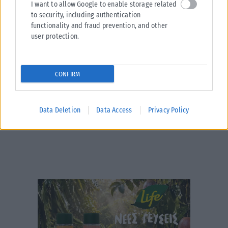
I want to allow Google to enable storage related
Θεάτρου στο Φράγμα Θέρμης
to security, including authentication
Η «Λυσιστράτη» του Κρατικού Θεάτρου Βορείου Ελλάδας και η
functionality and fraud prevention, and other
«Άλκηστις» του Εθνικού Θεάτρου ανεβαίνουν τον Σεπτέμβριο στο
user protection.
Φράγμα της Θέρμης,...
ΑΝΑΡΤΉΘΗΚΕ ΑΠΌ
KARFITSANEWS
06/08/2026
CONFIRM
Data Deletion
Data Access
Privacy Policy