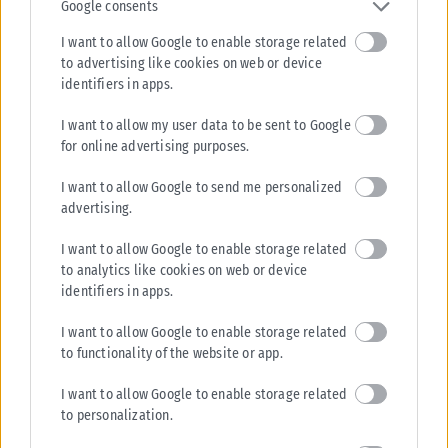
Google consents
Προφυλακιστέος κρίθηκε ο 26χρονος πυγμάχος που απολογήθηκε για
τη δολοφονία της 38χρονης Βρετανίδας Ελίζαμπεθ Τζέιν Ρος στην
I want to allow Google to enable storage related
Κυψέλη. Ο κατηγορούμενος,...
to advertising like cookies on web or device
identifiers in apps.
ΑΝΑΡΤΉΘΗΚΕ ΑΠΌ
KARFITSANEWS
06/08/2026
I want to allow my user data to be sent to Google
for online advertising purposes.
I want to allow Google to send me personalized
advertising.
I want to allow Google to enable storage related
to analytics like cookies on web or device
identifiers in apps.
I want to allow Google to enable storage related
to functionality of the website or app.
I want to allow Google to enable storage related
ΒΌΡΕΙΑ ΕΛΛΆΔΑ
to personalization.
Η «Λυσιστράτη» του ΚΘΒΕ και η «Άλκηστις» του Εθνικού