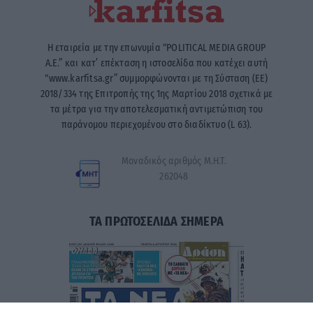
Η εταιρεία με την επωνυμία “POLITICAL MEDIA GROUP
A.E.” και κατ’ επέκταση η ιστοσελίδα που κατέχει αυτή
“www.karfitsa.gr” συμμορφώνονται με τη Σύσταση (ΕΕ)
2018/334 της Επιτροπής της 1ης Μαρτίου 2018 σχετικά με
τα μέτρα για την αποτελεσματική αντιμετώπιση του
παράνομου περιεχομένου στο διαδίκτυο (L 63).
Μοναδικός αριθμός Μ.Η.Τ.
262048
ΤΑ ΠΡΩΤΟΣΕΛΙΔΑ ΣΗΜΕΡΑ