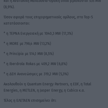
και η Ανατολική Μακεδονία-Θράκη όπου βρίσκονται 535 MW
(8,9%).
Όσον αφορά τους επιχειρηματικούς ομίλους, στο Top-5
κατατάσσονται:
* η ΤΕΡΝΑ Ενεργειακή με 1040,3 MW (17,3%)
* η ΜORE με 796,4 MW (13,2%)
* η Principia με 514,1 MW (8,5%)
* η Iberdrola Rokas με 409,2 MW (6,8%)
* η ΔΕΗ Ανανεώσιμες με 319,2 MW (5,3%)
Ακολουθούν η Quantum Energy Partners, η EDF, η Total
Energies, η METLEN, η Jasper Energy, η Cubico κ.α.
Τέλος η ΕΛΕΤΑΕΝ επισημαίνει ότι: