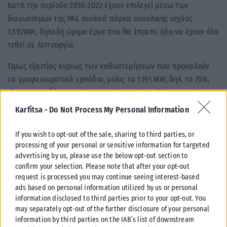
Κατά την περίοδο 2018-2022 έχουν επιλεγεί μέσω των
διαγωνισμών της ΡΑΕ αιολικά πάρκα συνολικής ισχύος
1.592MW, δηλαδή ώριμα έργα που θα έπρεπε ήδη να έχουν όλα
τεθεί σε λειτουργία.
Όμως εξαιτίας κυρίως των καθυστερήσεων που προκαλούν
τα γραφειοκρατικά εμπόδια, μόλις τα 1.191 MW, δηλ. το 75%,
είχαν κατορθώσει να λειτουργούν κατά το τέλος του Α’
εξαμήνου 2026.
Karfitsa -
Do Not Process My Personal Information
Οι καθυστερήσεις αυτές δεν είναι χωρίς συνέπειες. Η τιμή
If you wish to opt-out of the sale, sharing to third parties, or
αποζημίωσης των αιολικών πάρκων που έχουν επιλεγεί σε
processing of your personal or sensitive information for targeted
διαγωνισμούς και δεν έχουν υλοποιηθεί ακόμα είναι πολύ
advertising by us, please use the below opt-out section to
μικρότερη από το κόστος παραγωγής από φυσικό αέριο.
confirm your selection. Please note that after your opt-out
request is processed you may continue seeing interest-based
ads based on personal information utilized by us or personal
Tags:
αιολικά πάρκα
αιολική ισχύς
information disclosed to third parties prior to your opt-out. You
may separately opt-out of the further disclosure of your personal
information by third parties on the IAB’s list of downstream