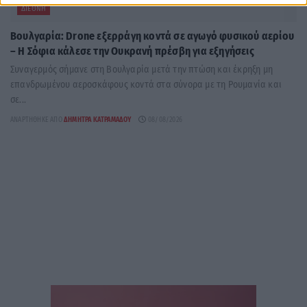
ΔΙΕΘΝΉ
Βουλγαρία: Drone εξερράγη κοντά σε αγωγό φυσικού αερίου
– Η Σόφια κάλεσε την Ουκρανή πρέσβη για εξηγήσεις
Συναγερμός σήμανε στη Βουλγαρία μετά την πτώση και έκρηξη μη
επανδρωμένου αεροσκάφους κοντά στα σύνορα με τη Ρουμανία και
σε...
ΑΝΑΡΤΉΘΗΚΕ ΑΠΌ
ΔΉΜΗΤΡΑ ΚΑΤΡΑΜΆΔΟΥ
08/08/2026