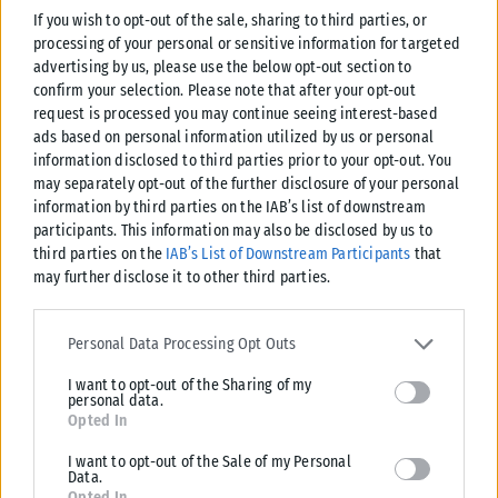
If you wish to opt-out of the sale, sharing to third parties, or
Οι παραβάτες τιμωρούνται με πρόστιμο 100 ευρώ
αν δεν
processing of your personal or sensitive information for targeted
δηλώσουν τον καθαρισμό στην πλατφόρμα. Αν ούτε έχουν
advertising by us, please use the below opt-out section to
confirm your selection. Please note that after your opt-out
καθαρίσει το οικόπεδο, ούτε το έχουν δηλώσει, το πρόστιμο
request is processed you may continue seeing interest-based
γίνεται 500 ευρώ μόνο για τη μη δήλωση.
ads based on personal information utilized by us or personal
information disclosed to third parties prior to your opt-out. You
Διευκρινίζεται ότι η ψευδής δήλωση είναι ποινικό αδίκημα
may separately opt-out of the further disclosure of your personal
που τιμωρείται με φυλάκιση τουλάχιστον 6 μηνών
information by third parties on the IAB’s list of downstream
και πρόστιμο 5.000 ευρώ.
participants. This information may also be disclosed by us to
third parties on the
IAB’s List of Downstream Participants
that
Αν κάποιος δεν καθαρίσει το οικόπεδο, τότε του επιβάλλεται
may further disclose it to other third parties.
πρόστιμο από τον δήμο ή την πυροσβεστική υπηρεσία, ύψους
Please note that this website/app uses one or more Google
1 ευρώ ανά τετραγωνικό μέτρο με ελάχιστο όριο τα 200 ευρώ
services and may gather and store information including but not
Personal Data Processing Opt Outs
και ανώτατο τα 2.000 ευρώ.
limited to your visit or usage behaviour. You may click to grant or
I want to opt-out of the Sharing of my
deny consent to Google and its third-party tags to use your data
personal data.
Παράλληλα γίνεται αυτεπάγγελτος καθαρισμός του οικοπέδου
for below specified purposes in below Google consent section.
Opted In
από τον δήμο.
I want to opt-out of the Sale of my Personal
Data.
Tags:
Ακαθάριστα οικόπεδα
προθεσμία υποβολής
Opted In