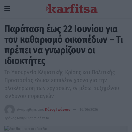
Παράταση έως 22 Ιουνίου για
τον καθαρισμό οικοπέδων – Τι
πρέπει να γνωρίζουν οι
ιδιοκτήτες
Το Υπουργείο Κλιματικής Κρίσης και Πολιτικής
Προστασίας έδωσε επιπλέον χρόνο για την
ολοκλήρωση των εργασιών, εν μέσω αυξημένου
κινδύνου πυρκαγιών
Αναρτήθηκε από
Πάνος Ιωάννου
16/06/2026
Χρόνος Ανάγνωσης: 2 λεπτά