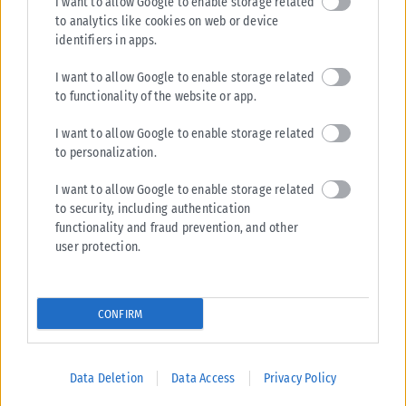
I want to allow Google to enable storage related
to analytics like cookies on web or device
Η Ελίζαμπεθ Ελέτσι πήρε την ευχή για τον γιο της στον Άγιο
identifiers in apps.
Νεκτάριο – Η συγκινητική ανάρτηση
Μια ιδιαίτερα συγκινητική στιγμή μοιράστηκε με τους διαδικτυακούς
I want to allow Google to enable storage related
της φίλους η Ελίζαμπεθ Ελέτσι, η οποία επισκέφθηκε μαζί με τον
to functionality of the website or app.
σύζυγό...
I want to allow Google to enable storage related
ΑΝΑΡΤΉΘΗΚΕ ΑΠΌ
ΔΉΜΗΤΡΑ ΚΑΤΡΑΜΆΔΟΥ
08/08/2026
to personalization.
I want to allow Google to enable storage related
to security, including authentication
functionality and fraud prevention, and other
user protection.
CONFIRM
Data Deletion
Data Access
Privacy Policy