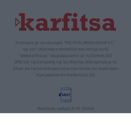
Η εταιρεία με την επωνυμία “POLITICAL MEDIA GROUP A.E.”
και κατ’ επέκταση η ιστοσελίδα που κατέχει αυτή
“www.karfitsa.gr” συμμορφώνονται με τη Σύσταση (ΕΕ)
2018/334 της Επιτροπής της 1ης Μαρτίου 2018 σχετικά με τα
μέτρα για την αποτελεσματική αντιμετώπιση του παράνομου
περιεχομένου στο διαδίκτυο (L 63).
Μοναδικός αριθμός Μ.Η.Τ. 262048
ΤΑ ΠΡΩΤΟΣΕΛΙΔΑ ΣΗΜΕΡΑ