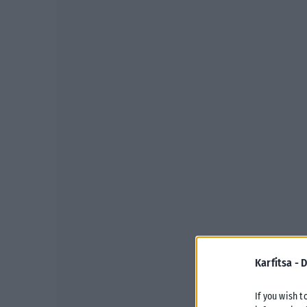
Karfitsa -
D
If you wish t