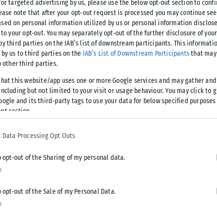
for targeted advertising by us, please use the below opt-out section to conf
lease note that after your opt-out request is processed you may continue see
sed on personal information utilized by us or personal information disclose
 to your opt-out. You may separately opt-out of the further disclosure of you
by third parties on the IAB’s list of downstream participants. This informati
οδρομική υποδομή που πραγματοποιεί ο Διαχειριστής Υποδομής
 by us to third parties on the
IAB’s List of Downstream Participants
that may 
ποποιήσεις και αναστολές δρομολογίων τρένων καθώς και των
o other third parties.
σμών στην κυκλοφορία ως αποτέλεσμα των παραπάνω έργων.
that this website/app uses one or more Google services and may gather and
ncluding but not limited to your visit or usage behaviour. You may click to 
λονται τα παρακάτω δρομολόγια των αμαξοστοιχιών στα
oogle and its third-party tags to use your data for below specified purposes
λονίκη – Έδεσσα – Θεσσαλονίκη και Θεσσαλονίκη – Σέρρες
nt section.
 Data Processing Opt Outs
o opt-out of the Sharing of my personal data.
n
ατα Θεσσαλονίκη – Λάρισα – Θεσσαλονίκη (Προαστιακός),
η – Σέρρες – Θεσσαλονίκη.
o opt-out of the Sale of my Personal Data.
n
rcity 50, 51, 56 και 57 θα κυκλοφορήσουν κανονικά.