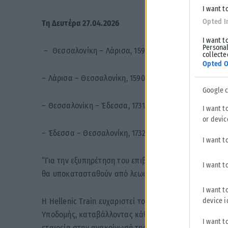
I want t
Opted I
Τη Δευτέρα 27.04.2026
I want t
Personal
– Θεσσαλονίκη – Λάρισα, 1591 (05:00)
collecte
Opted O
– Λάρισα – Θεσσαλονίκη, 1590 (05:15 )
Google 
– Θεσσαλονίκη – Έδεσσα, 1731 (05:10)
I want t
or devic
– Έδεσσα – Θεσσαλονίκη, 1732 (07:25)
I want t
“Για την εξυπηρέτηση του επιβατικού κοινού, τα αν
I want t
θα υποκατασταθούν από λεωφορεία της Hellenic Trai
I want t
device i
Η Hellenic Train ευχαριστεί το επιβατικό κοινό για τ
Υποδομής, καταβάλλοντας κάθε δυνατή προσπάθεια γι
I want t
εταιρεία στην ανακοίνωσή της.