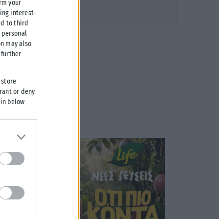
irm your
ing interest-
d to third
r personal
on may also
further
 store
grant or deny
 in below