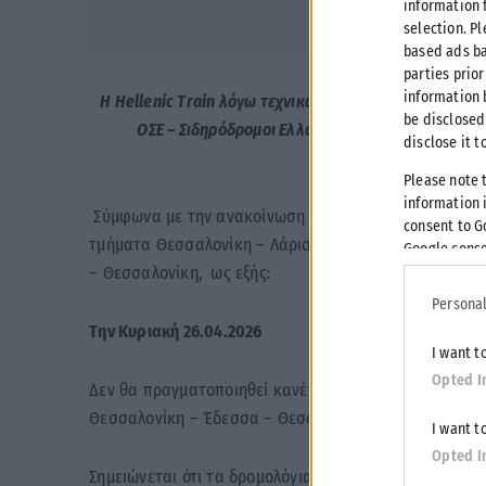
information 
selection. P
based ads ba
parties prior
information 
Η Hellenic Train λόγω τεχνικών εργασιών στη σιδηρ
be disclosed
ΟΣΕ – Σιδηρόδρομοι Ελλάδος, προχωράει σε τρο
disclose it t
περιορι
Please note 
information i
Σύμφωνα με την ανακοίνωση της εταιρείας, αναστέλ
consent to G
τμήματα Θεσσαλονίκη – Λάρισα – Θεσσαλονίκη, Θεσσα
Google conse
– Θεσσαλονίκη, ως εξής:
Personal
Την Κυριακή 26.04.2026
I want t
Opted I
Δεν θα πραγματοποιηθεί κανένα δρομολόγιο στα τμήμ
Θεσσαλονίκη – Έδεσσα – Θεσσαλονίκη και Θεσσαλονίκ
I want t
Opted I
Σημειώνεται ότι τα δρομολόγια των αμαξοστοιχιών Inte