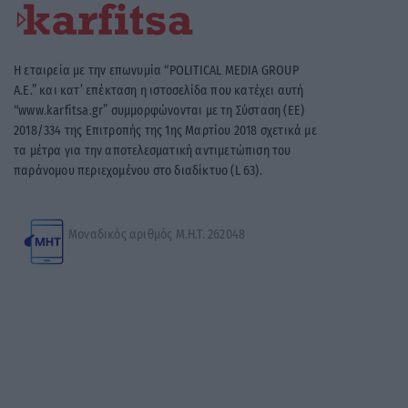
Η εταιρεία με την επωνυμία “POLITICAL MEDIA GROUP
A.E.” και κατ’ επέκταση η ιστοσελίδα που κατέχει αυτή
“www.karfitsa.gr” συμμορφώνονται με τη Σύσταση (ΕΕ)
2018/334 της Επιτροπής της 1ης Μαρτίου 2018 σχετικά με
τα μέτρα για την αποτελεσματική αντιμετώπιση του
παράνομου περιεχομένου στο διαδίκτυο (L 63).
Μοναδικός αριθμός Μ.Η.Τ. 262048