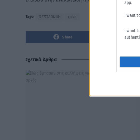
app.
I want t
Tags:
ΘΕΣΣΑΛΟΝΙΚΗ
τρένο
I want t
authenti
Share
Σχετικά Άρθρα