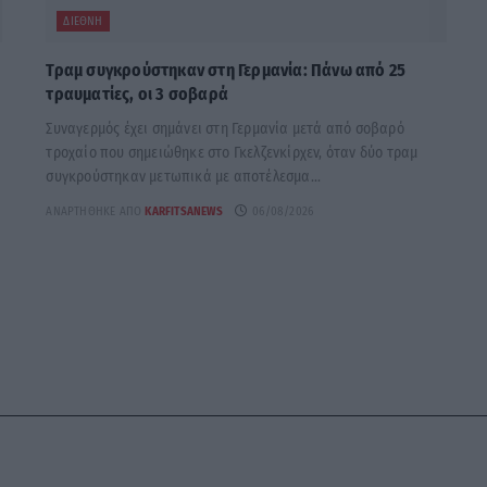
ΔΙΕΘΝΉ
Τραμ συγκρούστηκαν στη Γερμανία: Πάνω από 25
τραυματίες, οι 3 σοβαρά
Συναγερμός έχει σημάνει στη Γερμανία μετά από σοβαρό
τροχαίο που σημειώθηκε στο Γκελζενκίρχεν, όταν δύο τραμ
συγκρούστηκαν μετωπικά με αποτέλεσμα...
ΑΝΑΡΤΉΘΗΚΕ ΑΠΌ
KARFITSANEWS
06/08/2026