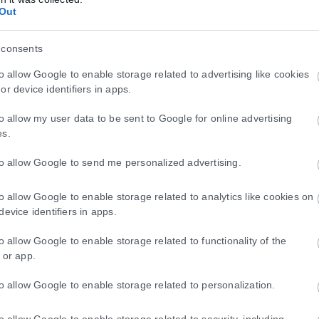
ια. «Το project αυτό είναι το μεγαλύτερο που έχουμε κάνει στην Πιε
Out
 ότι σύντομα ο κόσμος θα αρχίσει να χρησιμοποιεί την πλατφόρμα», 
 consents
to allow Google to enable storage related to advertising like cookies
ι Διοίκησης Επιχειρήσεων του Πανεπιστημίου Μακεδονίας, ο Όλυμπος
or device identifiers in apps.
ους που έζησαν εκεί αλλά και στις υποδομές που υπάρχουν, τη θάλασσ
to allow my user data to be sent to Google for online advertising
ρακτηριστικά ότι το σχέδιο που εκπονήθηκε έχει σκοπό «να αναπτύξε
es.
ην ανάπτυξη της πλατφόρμας και αποτελούν ένα γενικότερο σχέδιο γ
ία γι’ αυτούς που θα είναι μοναδική. Αναπτύξαμε μια διαφημιστική 
to allow Google to send me personalized advertising.
έλλον της πιο αισιόδοξο και φωτεινό».
to allow Google to enable storage related to analytics like cookies on
device identifiers in apps.
ιερία, στα ελληνικά και στα αγγλικά, δημοφιλείς προορισμούς, πρόβλ
to allow Google to enable storage related to functionality of the
ρουσίαση των παραδοσιακών οικισμών, παραλίες και φυσικά τοπία, πλ
 or app.
 υπηρεσίες ευεξίας και spa καθώς και υπαίθριες δραστηριότητες. Ο χρ
ι να κλείσει τουριστικά πακέτα. Επιπλέον προτείνονται εμπειρίες ό
to allow Google to enable storage related to personalization.
ολιτιστικό καλεντάρι και χώροι προσβάσιμου τουρισμού με στοιχεία
to allow Google to enable storage related to security, including