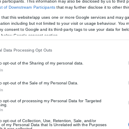
participants. This information may also be disclosed by us to third p
ist of Downstream Participants
that may further disclose it to other thi
ες, βίντεο, ήχος και τρισδιάστατα μοντέλα, πανοραμικές απεικονίσει
λίδα είναι πολύ φιλική και εύχρηστη και υπάρχουν και στοιχεία τεχν
 that this website/app uses one or more Google services and may g
 ερωτηματολόγιο και με βάση το προφίλ τους να λαμβάνουν συστάσε
ation including but not limited to your visit or usage behaviour. You m
ny consent to Google and its third-party tags to use your data for bel
 below Google consent section.
Μαυρίδου έκανε λόγο για ένα ολοκληρωμένο εργαλείο προβολής, διαχεί
l Data Processing Opt Outs
λία αυτή στηρίζεται στη στρατηγική αξιοποίηση της γνώσης, της τεχ
 πάρα πολλά συγκριτικά πλεονεκτήματα. Βρίσκεται σε ένα κομβικό σ
to opt-out of the Sharing of my personal data.
ε ένα λεπτό μπορεί ο ταξιδιώτης να μπει μέσα στην Κατερίνη, ενώ υπ
In
αι, «δίνεται άμεσα έμφαση στην συμμετοχή των τοπικών επιχειρήσεω
to opt-out of the Sale of my Personal Data.
ιωτικός τομέας, σε συνεργασία με την ακαδημαϊκή κοινότητα συνδια
In
to opt-out of processing my Personal Data for Targeted
sing.
In
ης και Προβολής Γιώργος Καραλής, επισήμανε παράλληλα ότι η Πιερί
to opt-out of Collection, Use, Retention, Sale, and/or
 of my Personal Data that Is Unrelated with the Purposes
 στους επαγγελματίες του τόπου να χρησιμοποιήσουν όλα αυτά τα ε
h it was collected.