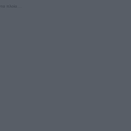
α πλοία....