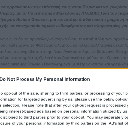
να οργανώσουν την επίσκεψή τους στην Πιερία και να γνωρίσουν
Πιερίας, με το Πανεπιστήμιο Μακεδονίας (ΠΑ.ΜΑΚ.) και τον Πιε
Olympus Riviera Greece», μια καινοτόμο διαδικτυακή εφαρμογή 
οχής να καταχωρούν σημεία ενδιαφέροντος και πληροφορίες για τ
ί κανείς να δει το αρχαιολογικό πάρκο Δίου, την ιερή πόλη των αρχα
ουν κάθε χρόνο το Φεστιβάλ Ολύμπου και άλλες καλλιτεχνικές εκδηλώ
λος, τον υγροβιότοπο της Νέας Αγαθούπολης, το βυζαντινό Κάστρο 
ακόμη ο καταρράκτης Ορλιά όπου ζωντανεύει ο μύθος του Ορφέα και 
ός οικισμός Παλαιού Παντελεήμονα με πέτρινα σπίτια και γραφικά κ
στο φαράγγι του Ενιπέα και πολλά ακόμη.
Do Not Process My Personal Information
 νοημοσύνης
to opt-out of the sale, sharing to third parties, or processing of your 
στο Πανεπιστήμιο Μακεδονίας, ο αντιπρύτανης Εξωστρέφειας και Δ
nformation for targeted advertising by us, please use the below opt-out
ής προσπάθειας είναι η «πλατφόρμα να αποτελέσει ένα σημείο αναφορ
r selection. Please note that after your opt-out request is processed
έχουν αξιοποιηθεί καινοτομίες και τεχνολογικά στοιχεία όπως η χρήσ
eing interest-based ads based on personal information utilized by us
αγγελματίες, τους φορείς, τους οργανισμούς, τους πολίτες και τους 
disclosed to third parties prior to your opt-out. You may separately o
losure of your personal information by third parties on the IAB’s list o