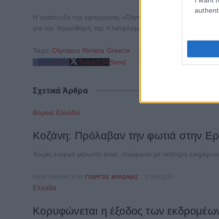
authent
Η ανάπτυξη της εφαρμογής «Olympus Riviera Greece» πρ
για την προώθηση της πλατφόρμας, που εκπονήθηκε από 
Tags:
Olympus Riviera Greece
Share
214
Tweet
134
Send
Σχετικά Άρθρα
Βόρεια Ελλάδα
Κοζάνη: Πρόλαβαν την φωτιά στην Ε
Χωρίς ενεργό μέτωπο είναι, σύμφωνα με νεότερη ενημέρω
ΑΝΑΡΤΉΘΗΚΕ ΑΠΌ
ΓΙΏΡΓΟΣ ΜΥΛΩΝΆΣ
07/08/2026
Ελλάδα
Κορυφώνεται η έξοδος των εκδρομέων