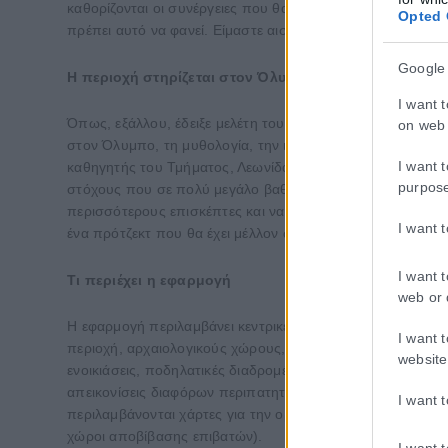
καθορίζονται οι συνέργειες που θα προωθούνται στη συνέχε
Opted 
πρέπει αυτό να φανεί. Είμαστε αισιόδοξοι και πιστεύουμε
Google
Η περιοχή στηρίζεται στον Όλυμπο
I want 
Όπως, εξάλλου, έδειξε μελέτη του Τμήματος Οργάνωσης κα
on web 
στον Όλυμπο, τη μυθολογία, την ιστορία του, τους ανθρώπ
I want 
καθηγητής του Τμήματος, Λεωνίδας Χατζηθωμάς, ανέφερε χα
purpos
στόχους που σε πολύ μεγάλο βαθμό επιτυγχάνονται από τ
περισσότερους επισκέπτες και να δημιουργήσουν μια εμπειρ
I want 
ένα πρότζεκτ που θα έχει μέλλον ώστε η Πιερία να δει το μ
I want 
Τι περιέχει η εφαρμογή
web or 
Η εφαρμογή περιλαμβάνει κεντρικές πληροφορίες για την Π
I want 
περιοχή, αρχαιολογικούς χώρους, θρησκευτικά μνημεία, πα
website
ενοικιάσεις, ποδηλατικές διαδρομές, χώρους γευσιγνωσίας,
απεικονίσεις διαφόρων περιπατητικών διαδρομών, ακόμη κα
I want 
περιλαμβάνονται χάρτες για την οργάνωση του ταξιδιού, π
χώροι αποβίβασης επιβατών).
I want 