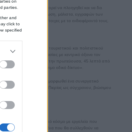
arties on
rd parties.
ς στις οποίες κάποιος μπορεί να πλοηγηθεί και να δει
ητής νοημοσύνης. Σε περίπτωση, μάλιστα, εγγραφών των
ather and
ις και προτάσεις αντίστοιχες με τα ενδιαφέροντά τους.
ay click to
ow specified
ρισης και ανάδειξης του τουριστικού και πολιτιστικού
νολογίας και της συνεργασίας με κεντρικό άξονα τον
ημείο. Είναι 3.30 ώρες από την πρωτεύουσα, 45 λεπτά από
άρχει ένα άριστα προσβάσιμο οδικό δίκτυο».
ν και φορέων ώστε να διαμορφωθεί ένα συνεργατικό
μορφώνουν την εικόνα της Πιερίας ως σύγχρονου, βιώσιμου
α εισέρχεται στον ψηφιακό κόσμο με εργαλεία που
ργαλεία ώστε με τα δεδομένα που θα συλλεχθούν να