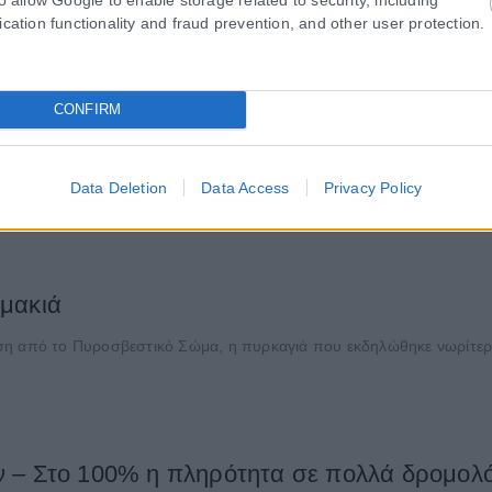
ication functionality and fraud prevention, and other user protection.
αγματοποιήθηκε από μέλη του Τμήματος Εφαρμοσμένης Πληροφορική
μέλη του Τμήματος Οργάνωσης και Διοίκησης Επιχειρήσεων του Παν
CONFIRM
Data Deletion
Data Access
Privacy Policy
ρμακιά
ση από το Πυροσβεστικό Σώμα, η πυρκαγιά που εκδηλώθηκε νωρίτερ
 – Στο 100% η πληρότητα σε πολλά δρομολό