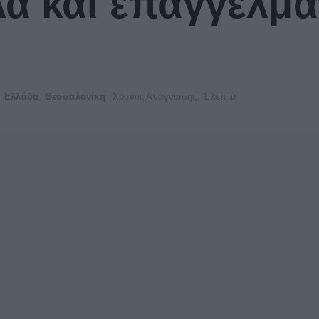
λά και επαγγελμα
Ελλάδα
,
Θεσσαλονίκη
Χρόνος Ανάγνωσης: 1 λεπτό