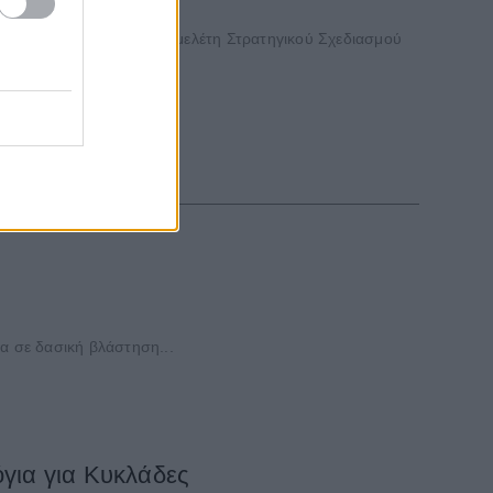
ς και πλαισιώθηκε από μελέτη Στρατηγικού Σχεδιασμού
επιστημίου Μακεδονίας.
α σε δασική βλάστηση...
για για Κυκλάδες