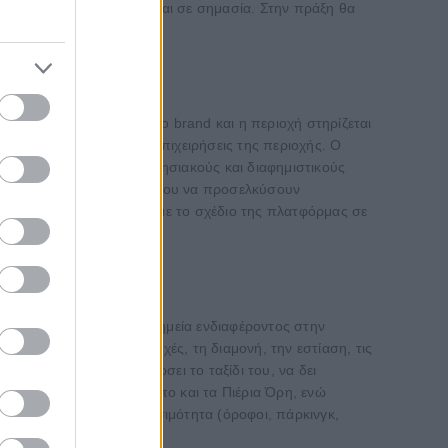
ρία, τόσο σε κόστος όσο και σε σημασία. Στην πράξη θα
συμπλήρωσε.
 αποτελεί ένα παγκόσμιο brand και η περιοχή στηρίζεται
α και τις τουριστικές επιχειρήσεις της περιοχής. Ο
ι μια σειρά από επιχειρησιακούς και διαφημιστικούς
ια την περιοχή, προκειμένου να προσελκύσουν
στρατηγική για να εντάξουμε το σχέδιο της πλατφόρμας σε
εψη καιρού, επιλεγμένα σημεία ενδιαφέροντος στην
ηροφορίες για τις παροχές, τη διαμονή, την εστίαση, τις
ήστης μπορεί να οργανώσει το ταξίδι του, να δει
πως διαδρομές στον Όλυμπο και τα Πιέρια Όρη, ενώ
 που αφορούν την προσβασιμότητα (όροφοι, πάρκινγκ,