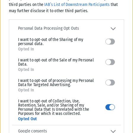
third parties on the
IAB’s List of Downstream Participants
that
may further disclose it to other third parties.
Please note that this website/app uses one or more Google
services and may gather and store information including but not
Personal Data Processing Opt Outs
limited to your visit or usage behaviour. You may click to grant or
I want to opt-out of the Sharing of my
deny consent to Google and its third-party tags to use your data
ΕΛΛΆΔΑ
personal data.
for below specified purposes in below Google consent section.
Opted In
Υπ. Παιδείας: 168 αιτήσεις από 23 χώρες για το νέο
αγγλόφωνο πρόγραμμα Ιατρικής του Πανεπιστημίου Πατρών
I want to opt-out of the Sale of my Personal
Data.
Έντονο διεθνές ενδιαφέρον καταγράφει το νέο αγγλόφωνο
Opted In
προπτυχιακό πρόγραμμα Ιατρικής του Πανεπιστημίου Πατρών, με 168
αιτήσεις από υποψήφιους φοιτητές από...
I want to opt-out of processing my Personal
Data for Targeted Advertising.
ΑΝΑΡΤΉΘΗΚΕ ΑΠΌ
KARFITSANEWS
06/08/2026
Opted In
I want to opt-out of Collection, Use,
Retention, Sale, and/or Sharing of my
Personal Data that Is Unrelated with the
Purposes for which it was collected.
Opted Out
Google consents