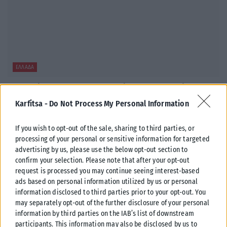
ΕΛΛΆΔΑ
Στην Ελλάδα η 46χρονη κατηγορούμενη για εμπλοκή στον
εμπρησμό της Marfin
Karfitsa -
Do Not Process My Personal Information
Στην Ελλάδα έφτασε αργά το βράδυ της Πέμπτης (6/8) η 46χρονη που
κατηγορείται για εμπλοκή της στην υπόθεση της φονικής...
If you wish to opt-out of the sale, sharing to third parties, or
processing of your personal or sensitive information for targeted
ΑΝΑΡΤΉΘΗΚΕ ΑΠΌ
KARFITSANEWS
06/08/2026
advertising by us, please use the below opt-out section to
confirm your selection. Please note that after your opt-out
request is processed you may continue seeing interest-based
ads based on personal information utilized by us or personal
information disclosed to third parties prior to your opt-out. You
may separately opt-out of the further disclosure of your personal
information by third parties on the IAB’s list of downstream
participants. This information may also be disclosed by us to