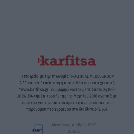
Η εταιρεία με την επωνυμία “POLITICAL MEDIA GROUP
A.E.” και κατ’ επέκταση η ιστοσελίδα που κατέχει αυτή
“www.karfitsa.gr” συμμορφώνονται με τη Σύσταση (ΕΕ)
2018/334 της Επιτροπής της 1ης Μαρτίου 2018 σχετικά με
τα μέτρα για την αποτελεσματική αντιμετώπιση του
παράνομου περιεχομένου στο διαδίκτυο (L 63).
Μοναδικός αριθμός Μ.Η.Τ.
262048