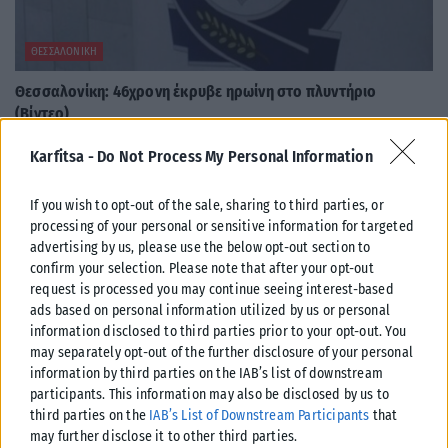
ΘΕΣΣΑΛΟΝΊΚΗ
Θεσσαλονίκη: 46χρονη έκρυβε ηρωίνη στο πλυντήριο
(Βίντεο)
Η 46χρονη συνελήφθη μεσημβρινές ώρες χθες από αστυνομικούς του
Karfitsa -
Do Not Process My Personal Information
Τμήματος Δίωξης Ναρκωτικών της Υποδιεύθυνσης Αντιμετώπισης
Οργανωμένου Εγκλήματος Βορείου Ελλάδος, σε...
If you wish to opt-out of the sale, sharing to third parties, or
ΑΝΑΡΤΉΘΗΚΕ ΑΠΌ
KARFITSANEWS
06/08/2026
processing of your personal or sensitive information for targeted
advertising by us, please use the below opt-out section to
confirm your selection. Please note that after your opt-out
request is processed you may continue seeing interest-based
ads based on personal information utilized by us or personal
information disclosed to third parties prior to your opt-out. You
may separately opt-out of the further disclosure of your personal
information by third parties on the IAB’s list of downstream
participants. This information may also be disclosed by us to
third parties on the
IAB’s List of Downstream Participants
that
may further disclose it to other third parties.