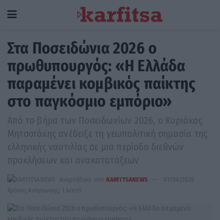
Στα Ποσειδώνια 2026 ο
πρωθυπουργός: «Η Ελλάδα
παραμένει κομβικός παίκτης
στο παγκόσμιο εμπόριο»
Από το βήμα των Ποσειδωνίων 2026, ο Κυριάκος
Μητσοτάκης ανέδειξε τη γεωπολιτική σημασία της
ελληνικής ναυτιλίας σε μια περίοδο διεθνών
προκλήσεων και ανακατατάξεων
Αναρτήθηκε από
KARFITSANEWS
01/06/2026
Χρόνος Ανάγνωσης: 1 λεπτό