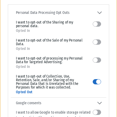
Please note that this website/app uses one or more Google
services and may gather and store information including but not
Personal Data Processing Opt Outs
limited to your visit or usage behaviour. You may click to grant or
ΘΕΣΣΑΛΟΝΊΚΗ
I want to opt-out of the Sharing of my
deny consent to Google and its third-party tags to use your data
personal data.
for below specified purposes in below Google consent section.
Θεσσαλονίκη: 30χρονος άρπαξε τσάντα από γυναίκα
Opted In
Η ληστεία έγινε χθες το μεσημέρι σε περιοχή της Σίνδου όταν ο
I want to opt-out of the Sale of my Personal
30χρονος με Χρήση σωματικής βίας, αφαίρεσε τσάντα από...
Data.
Opted In
ΑΝΑΡΤΉΘΗΚΕ ΑΠΌ
KARFITSANEWS
06/08/2026
I want to opt-out of processing my Personal
Data for Targeted Advertising.
Opted In
I want to opt-out of Collection, Use,
Retention, Sale, and/or Sharing of my
Personal Data that Is Unrelated with the
Purposes for which it was collected.
Opted Out
Google consents
I want to allow Google to enable storage related