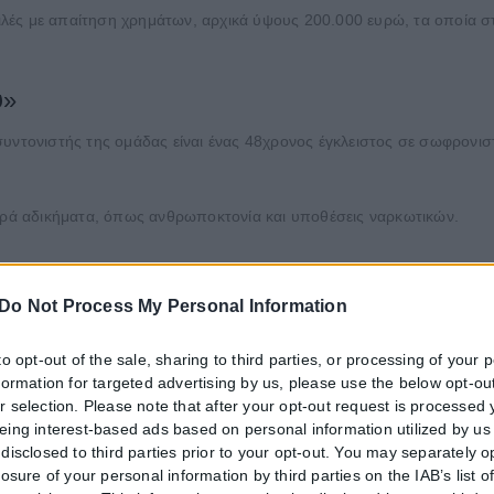
πειλές με απαίτηση χρημάτων, αρχικά ύψους 200.000 ευρώ, τα οποία 
υ»
συντονιστής της ομάδας είναι ένας 48χρονος έγκλειστος σε σωφρονισ
βαρά αδικήματα, όπως ανθρωποκτονία και υποθέσεις ναρκωτικών.
Do Not Process My Personal Information
αστών, πραγματοποιήθηκε προκαθορισμένη συνάντηση, όπου δόθηκε
to opt-out of the sale, sharing to third parties, or processing of your 
πενέβησαν και προχώρησαν στη σύλληψη τριών δραστών, παρά την 
nformation for targeted advertising by us, please use the below opt-out
r selection. Please note that after your opt-out request is processed
eing interest-based ads based on personal information utilized by us
disclosed to third parties prior to your opt-out. You may separately o
losure of your personal information by third parties on the IAB’s list o