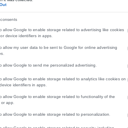
Out
 consents
to allow Google to enable storage related to advertising like cookies
or device identifiers in apps.
έθηκε – Ανήκει στον αγνοούμενο Γερμανό
to allow my user data to be sent to Google for online advertising
es.
5/8) στη θαλάσσια περιοχή δυτικά της Σύμης ανήκει σύμφωνα με την.
to allow Google to send me personalized advertising.
to allow Google to enable storage related to analytics like cookies on
device identifiers in apps.
μεταφορά 51χρονης Ισραηλινής
to allow Google to enable storage related to functionality of the
ρώθηκε το βράδυ της Τετάρτης (5/8) η οποία τραυματίστηκε στο πόδι 
 or app.
to allow Google to enable storage related to personalization.
to allow Google to enable storage related to security, including