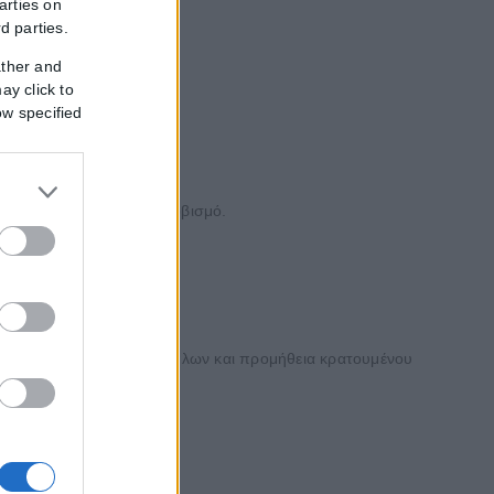
arties on
rd parties.
ather and
ay click to
ow specified
ια να εντείνουν τον εκφοβισμό.
ες.
ση της νομοθεσίας περί όπλων και προμήθεια κρατουμένου
υπηρεσίες της ΕΛ.ΑΣ.