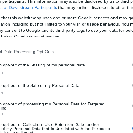
participants. This information may also be disclosed by us to third p
ist of Downstream Participants
that may further disclose it to other thi
 that this website/app uses one or more Google services and may g
ation including but not limited to your visit or usage behaviour. You m
στον παθόντα)
ny consent to Google and its third-party tags to use your data for bel
ινητά τηλέφωνα και αυτοσχέδιο μαχαίρι.
 below Google consent section.
l Data Processing Opt Outs
βησαν στον χώρο εργασίας του θύματος, όπου απείλησαν υπάλληλο γ
to opt-out of the Sharing of my personal data.
τών να λειτουργεί ως «διαπραγματευτής» στις τηλεφωνικές επικοινωνί
In
θεσης
to opt-out of the Sale of my Personal Data.
In
 κατά περίπτωση, εκβίαση, βία κατά υπαλλήλων, απείθεια, παραβία
to opt-out of processing my Personal Data for Targeted
sing.
In
σχεθέντα αντικείμενα θα εξεταστούν εργαστηριακά από τις αρμόδιες 
to opt-out of Collection, Use, Retention, Sale, and/or
 of my Personal Data that Is Unrelated with the Purposes
ψεις
h it was collected.