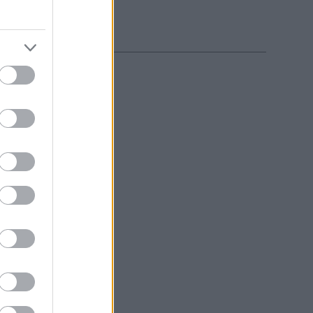
..
της ενώ διέσχιζε...