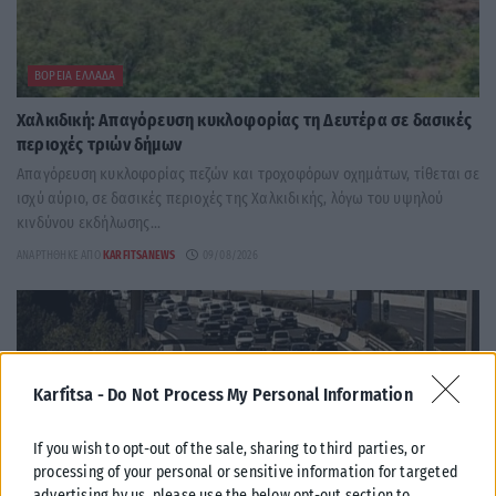
ΒΌΡΕΙΑ ΕΛΛΆΔΑ
Χαλκιδική: Απαγόρευση κυκλοφορίας τη Δευτέρα σε δασικές
περιοχές τριών δήμων
Απαγόρευση κυκλοφορίας πεζών και τροχοφόρων οχημάτων, τίθεται σε
ισχύ αύριο, σε δασικές περιοχές της Χαλκιδικής, λόγω του υψηλού
κινδύνου εκδήλωσης...
ΑΝΑΡΤΉΘΗΚΕ ΑΠΌ
KARFITSANEWS
09/08/2026
Karfitsa -
Do Not Process My Personal Information
If you wish to opt-out of the sale, sharing to third parties, or
processing of your personal or sensitive information for targeted
advertising by us, please use the below opt-out section to