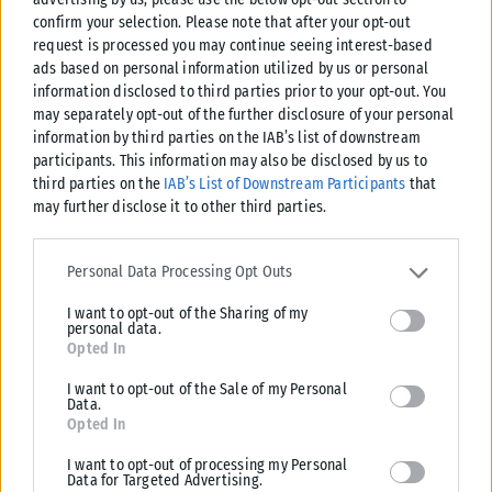
confirm your selection. Please note that after your opt-out
request is processed you may continue seeing interest-based
ads based on personal information utilized by us or personal
information disclosed to third parties prior to your opt-out. You
ΕΛΛΆΔΑ
may separately opt-out of the further disclosure of your personal
information by third parties on the IAB’s list of downstream
Ουρές στο Τελωνείο Ευζώνων – Με καθυστερήσεις η έξοδος
participants. This information may also be disclosed by us to
από την Ελλάδα
third parties on the
IAB’s List of Downstream Participants
that
Σημαντικές καθυστερήσεις καταγράφονται στο τελωνείο των Ευζώνων,
may further disclose it to other third parties.
στο ρεύμα εξόδου από τη χώρα μας, σήμερα Κυριακή, 9 Αυγούστου. Η
Please note that this website/app uses one or more Google
αναμονή...
services and may gather and store information including but not
Personal Data Processing Opt Outs
ΑΝΑΡΤΉΘΗΚΕ ΑΠΌ
KARFITSANEWS
09/08/2026
limited to your visit or usage behaviour. You may click to grant or
I want to opt-out of the Sharing of my
deny consent to Google and its third-party tags to use your data
personal data.
for below specified purposes in below Google consent section.
Opted In
I want to opt-out of the Sale of my Personal
Data.
Opted In
I want to opt-out of processing my Personal
Data for Targeted Advertising.