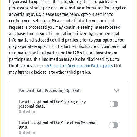
If you wish to opt-out of the sale, sharing to third parties, or
processing of your personal or sensitive information for targeted
advertising by us, please use the below opt-out section to
confirm your selection. Please note that after your opt-out
request is processed you may continue seeing interest-based
ads based on personal information utilized by us or personal
information disclosed to third parties prior to your opt-out. You
may separately opt-out of the further disclosure of your personal
information by third parties on the IAB’s list of downstream
ΕΛΛΆΔΑ
participants. This information may also be disclosed by us to
Κατήγγειλε πως τον καταδίωξαν και του εμβόλισαν το ΙΧ στο
third parties on the
IAB’s List of Downstream Participants
that
κέντρο της Θεσσαλονίκης-
may further disclose it to other third parties.
Για τροχαίο ατύχημα κλήθηκαν αστυνομικοί το μεσημέρι της
Please note that this website/app uses one or more Google
Παρασκευής στο κέντρο της Θεσσαλονίκης και συγκεκριμένα επί της
services and may gather and store information including but not
Personal Data Processing Opt Outs
οδού Αγίου Δημητρίου,...
limited to your visit or usage behaviour. You may click to grant or
I want to opt-out of the Sharing of my
deny consent to Google and its third-party tags to use your data
ΑΝΑΡΤΉΘΗΚΕ ΑΠΌ
ΓΙΏΡΓΟΣ ΜΥΛΩΝΆΣ
07/08/2026
personal data.
for below specified purposes in below Google consent section.
Opted In
I want to opt-out of the Sale of my Personal
Data.
Opted In