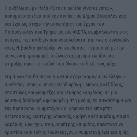
Η εκδήλωση, με τίτλο «Όταν η ελπίδα γίνεται νότες»,
πραγματοποιείται υπό την αιγίδα του Δήμου Θεσσαλονίκης
και έχει ως στόχο την υποστήριξη του έργου του
Παιδοογκολογικού Τμήματος του ΑΧΕΠΑ, συμβάλλοντας στις
ανάγκες των παιδιών που νοσηλεύονται και των οικογενειών
τους. Η βραδιά φιλοδοξεί να συνδυάσει τη μουσική με την
κοινωνική προσφορά, στέλνοντας μήνυμα ελπίδας και
στήριξης προς τα παιδιά που δίνουν τη δική τους μάχη.
Στη συναυλία θα παρουσιαστούν έργα κορυφαίων Ελλήνων
συνθετών, όπως οι Μίκης Θεοδωράκης, Μάνος Χατζιδάκις,
Απόστολος Κουγιουμτζής και Σταύρος Ξαρχάκος, σε μια
μουσική διαδρομή αφιερωμένη στη μνήμη, το συναίσθημα και
την προσφορά. Συμμετέχουν οι ερμηνευτές Μπάμπης
Βελισσάριος, Λευτέρης Αδριανός, Ειρήνη Καλαμαράκη, Μαρία
Καρλάκη, George Guren, Δημήτρης Σπυρίδης, Κωνσταντίνα
Χριστίδου και Πότης Σκαλκέας, ενώ συμμετοχή έχει και η Big