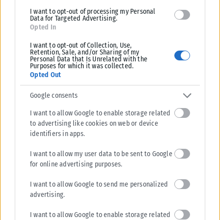
I want to opt-out of processing my Personal
Data for Targeted Advertising.
Opted In
I want to opt-out of Collection, Use,
Retention, Sale, and/or Sharing of my
Personal Data that Is Unrelated with the
Purposes for which it was collected.
Opted Out
Google consents
ΕΛΛΆΔΑ
I want to allow Google to enable storage related
Θεσσαλονίκη: Αναρτήθηκε o διαγωνισμός για την ανάπλαση
to advertising like cookies on web or device
της ΔΕΘ
identifiers in apps.
Ο διαγωνισμός για την ανάπλαση της ΔΕΘ- Helexpo αναρτήθηκε στην
ιστοσελίδα της Μονάδας Στρατηγικών Συμβάσεων (Project Preparation
I want to allow my user data to be sent to Google
Facility – PPF) ...
for online advertising purposes.
ΑΝΑΡΤΉΘΗΚΕ ΑΠΌ
ΓΙΏΡΓΟΣ ΜΥΛΩΝΆΣ
07/08/2026
I want to allow Google to send me personalized
advertising.
I want to allow Google to enable storage related