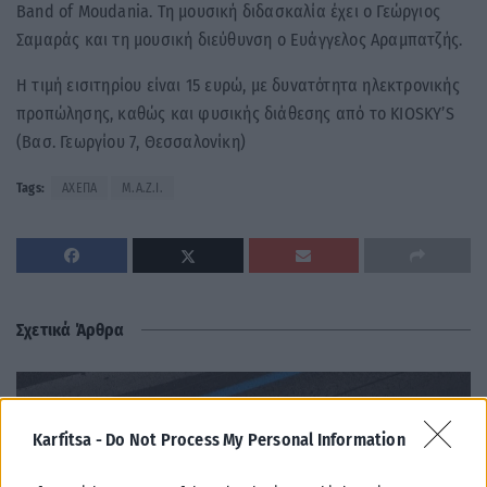
Band of Moudania. Τη μουσική διδασκαλία έχει ο Γεώργιος
Σαμαράς και τη μουσική διεύθυνση ο Ευάγγελος Αραμπατζής.
Η τιμή εισιτηρίου είναι 15 ευρώ, με δυνατότητα ηλεκτρονικής
προπώλησης, καθώς και φυσικής διάθεσης από το KIOSKY’S
(Βασ. Γεωργίου 7, Θεσσαλονίκη)
Tags:
ΑΧΕΠΑ
Μ.Α.Ζ.Ι.
Σχετικά Άρθρα
Karfitsa -
Do Not Process My Personal Information