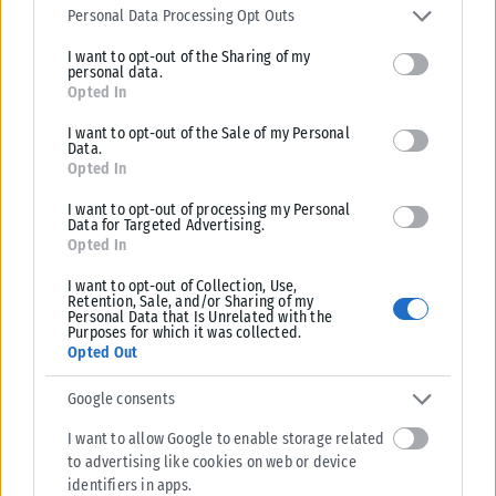
services and may gather and store information including but not
Personal Data Processing Opt Outs
ΑΝΑΡΤΉΘΗΚΕ ΑΠΌ
ΔΉΜΗΤΡΑ ΚΑΤΡΑΜΆΔΟΥ
08/08/2026
limited to your visit or usage behaviour. You may click to grant or
I want to opt-out of the Sharing of my
deny consent to Google and its third-party tags to use your data
personal data.
for below specified purposes in below Google consent section.
Opted In
I want to opt-out of the Sale of my Personal
Data.
Opted In
I want to opt-out of processing my Personal
Data for Targeted Advertising.
Opted In
I want to opt-out of Collection, Use,
Retention, Sale, and/or Sharing of my
Personal Data that Is Unrelated with the
Purposes for which it was collected.
Opted Out
Google consents
I want to allow Google to enable storage related
to advertising like cookies on web or device
identifiers in apps.