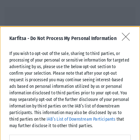
Karfitsa -
Do Not Process My Personal Information
If you wish to opt-out of the sale, sharing to third parties, or
processing of your personal or sensitive information for targeted
advertising by us, please use the below opt-out section to
confirm your selection. Please note that after your opt-out
request is processed you may continue seeing interest-based
ads based on personal information utilized by us or personal
information disclosed to third parties prior to your opt-out. You
ΔΙΕΘΝΉ
may separately opt-out of the further disclosure of your personal
information by third parties on the IAB’s list of downstream
Βουλγαρία: Drone εξερράγη κοντά σε αγωγό φυσικού αερίου
participants. This information may also be disclosed by us to
– Η Σόφια κάλεσε την Ουκρανή πρέσβη για εξηγήσεις
third parties on the
IAB’s List of Downstream Participants
that
Συναγερμός σήμανε στη Βουλγαρία μετά την πτώση και έκρηξη μη
may further disclose it to other third parties.
επανδρωμένου αεροσκάφους κοντά στα σύνορα με τη Ρουμανία και
σε...
Please note that this website/app uses one or more Google