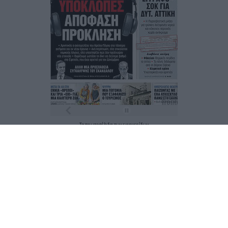
Τα
πρωτοσέλιδα
των
εφημερίδων
ΕΝΗΜΕΡΩΣΟΥ ΠΡΩΤΟΣ
Εγγραφή στο Newsletter
Ταυτότητα
Επικοινωνία & Διαφήμιση
Όροι Χρήσης – Πολιτική Απορρήτου