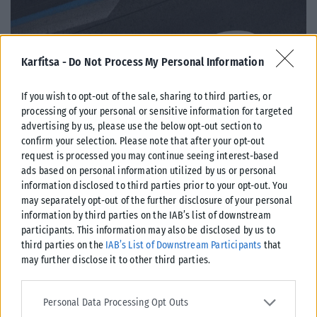
Karfitsa -
Do Not Process My Personal Information
If you wish to opt-out of the sale, sharing to third parties, or
processing of your personal or sensitive information for targeted
advertising by us, please use the below opt-out section to
confirm your selection. Please note that after your opt-out
request is processed you may continue seeing interest-based
ΕΛΛΆΔΑ
ads based on personal information utilized by us or personal
information disclosed to third parties prior to your opt-out. You
Κατήγγειλε πως τον καταδίωξαν και του εμβόλισαν το ΙΧ στο
may separately opt-out of the further disclosure of your personal
κέντρο της Θεσσαλονίκης-
information by third parties on the IAB’s list of downstream
Για τροχαίο ατύχημα κλήθηκαν αστυνομικοί το μεσημέρι της
participants. This information may also be disclosed by us to
Παρασκευής στο κέντρο της Θεσσαλονίκης και συγκεκριμένα επί της
third parties on the
IAB’s List of Downstream Participants
that
οδού Αγίου Δημητρίου,...
may further disclose it to other third parties.
ΑΝΑΡΤΉΘΗΚΕ ΑΠΌ
ΓΙΏΡΓΟΣ ΜΥΛΩΝΆΣ
07/08/2026
Please note that this website/app uses one or more Google
services and may gather and store information including but not
Personal Data Processing Opt Outs
limited to your visit or usage behaviour. You may click to grant or