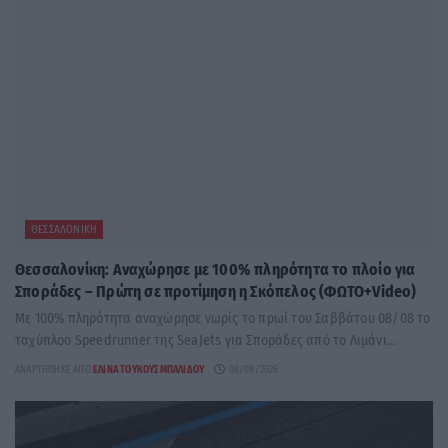
ΘΕΣΣΑΛΟΝΊΚΗ
Θεσσαλονίκη: Αναχώρησε με 100% πληρότητα το πλοίο για
Σποράδες – Πρώτη σε προτίμηση η Σκόπελος (ΦΩΤΟ+Video)
Με 100% πληρότητα αναχώρησε νωρίς το πρωί του Σαββάτου 08/08 το
ταχύπλοο Speedrunner της SeaJets για Σποράδες από το Λιμάνι...
ΑΝΑΡΤΉΘΗΚΕ ΑΠΌ
ΕΛΊΝΑ ΤΟΥΚΟΥΣΜΠΑΛΊΔΟΥ
08/08/2026