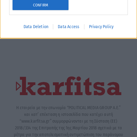
CONFIRM
Data Deletion
Data Access
Privacy Policy
Η εταιρεία με την επωνυμία “POLITICAL MEDIA GROUP A.E.”
και κατ’ επέκταση η ιστοσελίδα που κατέχει αυτή
“www.karfitsa.gr” συμμορφώνονται με τη Σύσταση (ΕΕ)
2018/334 της Επιτροπής της 1ης Μαρτίου 2018 σχετικά με τα
μέτρα για την αποτελεσματική αντιμετώπιση του παράνομου