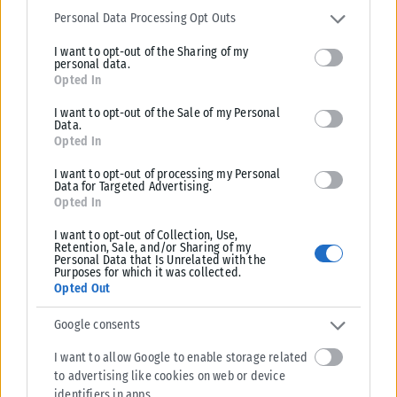
βορειοανατολικοί...
services and may gather and store information including but not
Personal Data Processing Opt Outs
ΑΝΑΡΤΉΘΗΚΕ ΑΠΌ
ΓΙΏΡΓΟΣ ΜΥΛΩΝΆΣ
07/08/2026
limited to your visit or usage behaviour. You may click to grant or
I want to opt-out of the Sharing of my
deny consent to Google and its third-party tags to use your data
personal data.
for below specified purposes in below Google consent section.
Opted In
I want to opt-out of the Sale of my Personal
Data.
Opted In
I want to opt-out of processing my Personal
Data for Targeted Advertising.
Opted In
I want to opt-out of Collection, Use,
Retention, Sale, and/or Sharing of my
Personal Data that Is Unrelated with the
Purposes for which it was collected.
Opted Out
Google consents
I want to allow Google to enable storage related
to advertising like cookies on web or device
identifiers in apps.