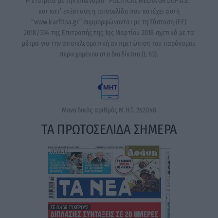
Η εταιρεία με την επωνυμία “POLITICAL MEDIA GROUP A.E.”
και κατ’ επέκταση η ιστοσελίδα που κατέχει αυτή
“www.karfitsa.gr” συμμορφώνονται με τη Σύσταση (ΕΕ)
2018/334 της Επιτροπής της 1ης Μαρτίου 2018 σχετικά με τα
μέτρα για την αποτελεσματική αντιμετώπιση του παράνομου
περιεχομένου στο διαδίκτυο (L 63).
Μοναδικός αριθμός Μ.Η.Τ. 262048
ΤΑ ΠΡΩΤΟΣΕΛΙΔΑ ΣΗΜΕΡΑ