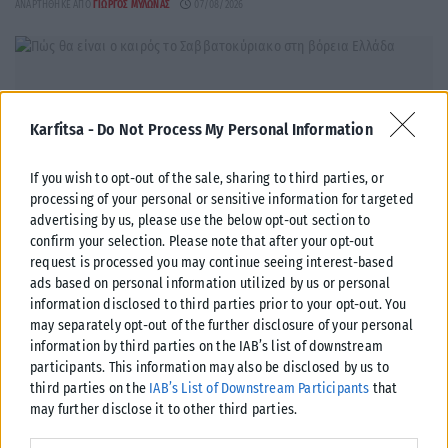
ΑΝΑΡΤΉΘΗΚΕ ΑΠΌ
ΓΙΏΡΓΟΣ ΜΥΛΩΝΆΣ
07/08/2026
Karfitsa -
Do Not Process My Personal Information
If you wish to opt-out of the sale, sharing to third parties, or
processing of your personal or sensitive information for targeted
advertising by us, please use the below opt-out section to
confirm your selection. Please note that after your opt-out
request is processed you may continue seeing interest-based
ads based on personal information utilized by us or personal
information disclosed to third parties prior to your opt-out. You
ΒΌΡΕΙΑ ΕΛΛΆΔΑ
may separately opt-out of the further disclosure of your personal
information by third parties on the IAB’s list of downstream
Πώς θα είναι ο καιρός το Σαββατοκύριακο στη βόρεια
participants. This information may also be disclosed by us to
Ελλάδα
third parties on the
IAB’s List of Downstream Participants
that
Με άνοδο της θερμοκρασίας και ενίσχυση των μελτεμιών θα κυλήσει το
may further disclose it to other third parties.
Σαββατοκύριακο. Από την Κυριακή, οι ισχυροί βόρειοι –
Please note that this website/app uses one or more Google