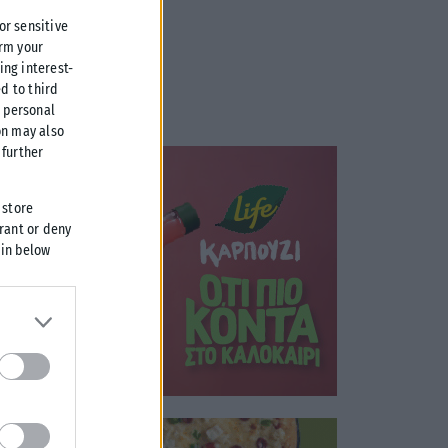
 or sensitive
irm your
ing interest-
d to third
r personal
on may also
further
 store
grant or deny
 in below