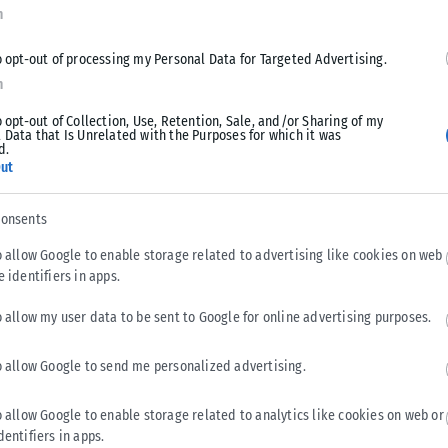
δι αυξάνοντας τις πιθανότητες των λαχνών που απομένουν
n
οποία και κληρώνεται ο Μεγάλος Λαχνός του 1 εκατ. ευρώ. Οι
κό αριθμό και να τον ακολουθήσουν για όσες εκδόσεις
o opt-out of processing my Personal Data for Targeted Advertising.
n
ρωση σε δεκάδες αξίας 40 ευρώ, ενώ το κόστος του κάθε
ίζει ο κ. Ηλιάδης.
o opt-out of Collection, Use, Retention, Sale, and/or Sharing of my
 Data that Is Unrelated with the Purposes for which it was
d.
ut
ός του παίκτη ή η χιλιάδα στην οποία ανήκει, ο παίκτης
consents
ται το λαχείο της επόμενης κλήρωσης, το αργότερο μια μέρα
o allow Google to enable storage related to advertising like cookies on web
e identifiers in apps.
o allow my user data to be sent to Google for online advertising purposes.
τάσχει σε ακόμα περισσότερες κληρώσεις για ενδιάμεσα
o allow Google to send me personalized advertising.
o allow Google to enable storage related to analytics like cookies on web or
dentifiers in apps.
κληρώνεται την τελευταία ημέρα της Ε’ κλήρωσης, ενώ τα