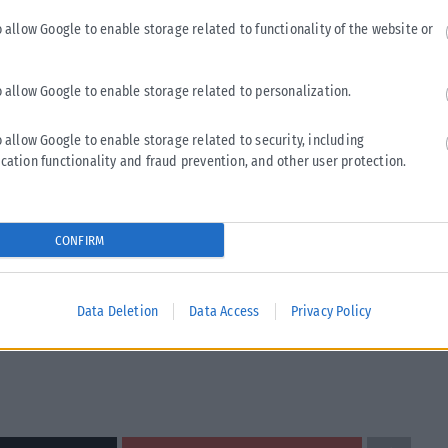
 από 10.000 μέχρι 100.000 ευρώ.
o allow Google to enable storage related to functionality of the website or
μαίνονται μεταξύ 300 και 5.000 ευρώ. Επιπλέον, στην
o allow Google to enable storage related to personalization.
όλοι οι λήγοντες κερδίζουν, ανάλογα με τον λήγοντα του
ου έχουν λήγοντα μονό ή ζυγό αριθμό αντίστοιχο με αυτόν
o allow Google to enable storage related to security, including
ι».
cation functionality and fraud prevention, and other user protection.
CONFIRM
η ξεκινούν την Τετάρτη 22 Οκτωβρίου με την Α’ κλήρωση.
ση θα ξεκινήσει στις 18 Νοεμβρίου, ενώ η Δ’ κλήρωση την 1η
ου και ολοκληρώνεται στις 30 Δεκεμβρίου, όταν και θα
Data Deletion
Data Access
Privacy Policy