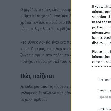
If you wish t
Ο μεγάλος νικητής είχε προμηθευτεί τους τυχερούς λα
information 
«Είμαι πολύ χαρούμενος που έφερα τύχη σε έναν από 
selection. P
χρόνια τον ίδιο αριθμό στο Εθνικό Λαχείο. Είναι πραγ
based ads ba
parties prior
μέσα σε λίγα λεπτά. , κερδίζοντας 1 εκατ. ευρώ», τονίζε
information 
be disclosed
«Το Εθνικό Λαχείο είναι ένα παραδοσιακό παιχνίδι με 
disclose it t
κοινό. Για εμάς, τους λαχειοπώλες, δεν υπάρχει μεγα
Please note 
ζωγραφισμένα στα πρόσωπα όσων συνειδητοποιούν πως
information i
που έχουν προμηθευτεί τους λαχνούς τους από εμένα,
consent to G
Google conse
Πώς παίζεται
Personal
Σε κάθε μια από τις τέσσερις εκδόσεις του έτους, πρ
I want t
ενδιάμεσα έπαθλα να περιμένουν τους νικητές. Σε όλε
Opted I
τυχεροί αριθμοί
.
I want t