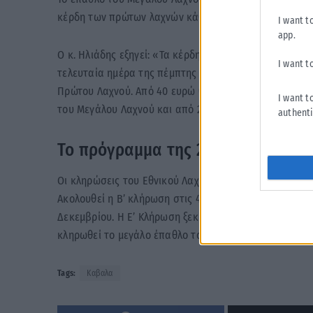
κέρδη των πρώτων λαχνών κάθε κλήρωσης κυμαίνονται
I want t
app.
Ο κ. Ηλιάδης εξηγεί: «Τα κέρδη των μεσαίων λαχνών κυ
I want t
τελευταία ημέρα της πέμπτης κλήρωσης κάθε έκδοσης 
Πρώτου Λαχνού. Από 40 ευρώ θα κερδίζουν οι λαχνοί π
I want t
του Μεγάλου Λαχνού και από 20 ευρώ όλοι οι υπόλοιπο
authenti
Το πρόγραμμα της 271ης έκδοσης
Οι κληρώσεις του Εθνικού Λαχείου για την 271η έκδοσ
Ακολουθεί η Β’ κλήρωση στις 4 Νοεμβρίου, η Γ’ κλήρω
Δεκεμβρίου. Η Ε’ Κλήρωση ξεκινά από τις 15 Δεκεμβρί
κληρωθεί το μεγάλο έπαθλο του 1 εκατ. ευρώ.
Tags:
Καβαλα