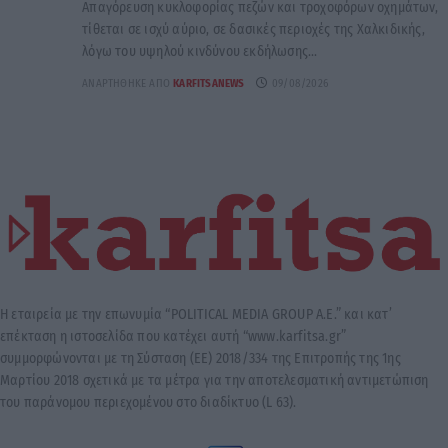
Απαγόρευση κυκλοφορίας πεζών και τροχοφόρων οχημάτων,
τίθεται σε ισχύ αύριο, σε δασικές περιοχές της Χαλκιδικής,
λόγω του υψηλού κινδύνου εκδήλωσης...
ΑΝΑΡΤΉΘΗΚΕ ΑΠΌ
KARFITSANEWS
09/08/2026
Η εταιρεία με την επωνυμία “POLITICAL MEDIA GROUP A.E.” και κατ’
επέκταση η ιστοσελίδα που κατέχει αυτή “www.karfitsa.gr”
συμμορφώνονται με τη Σύσταση (ΕΕ) 2018/334 της Επιτροπής της 1ης
Μαρτίου 2018 σχετικά με τα μέτρα για την αποτελεσματική αντιμετώπιση
του παράνομου περιεχομένου στο διαδίκτυο (L 63).