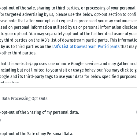
o opt-out of the sale, sharing to third parties, or processing of your personal
χνούς του από τον Νίκο Ηλιάδη, λαχειοπώλη της περιοχής:
for targeted advertising by us, please use the below opt-out section to conf
τους τακτικούς πελάτες μου, ο οποίος προμηθεύεται εδώ και
lease note that after your opt-out request is processed you may continue see
ματικά συγκλονιστικό το πώς μπορεί να αλλάξει η ζωή σου
sed on personal information utilized by us or personal information disclose
 to your opt-out. You may separately opt-out of the further disclosure of you
ι ο κ. Ηλιάδης.
by third parties on the IAB’s list of downstream participants. This informati
 by us to third parties on the
IAB’s List of Downstream Participants
that may 
μεγάλη ιστορία στην Ελλάδα, που έχει το δικό του πιστό
o other third parties.
λύτερη ικανοποίηση από το να βλέπεις τα χαμογέλα
that this website/app uses one or more Google services and may gather and
 μόλις κέρδισαν. Πλέον, τα συνολικά κέρδη των τυχερών
ncluding but not limited to your visit or usage behaviour. You may click to 
 ξεπέρασαν τα 10 εκατ. ευρώ», συμπληρώνει.
oogle and its third-party tags to use your data for below specified purposes
nt section.
 Data Processing Opt Outs
αγματοποιούνται πέντε διαδοχικές κληρώσεις, με πολλά
o opt-out of the Sharing of my personal data.
ς τις υπο-κληρώσεις αναδεικνύονται ένας ή περισσότεροι
n
o opt-out of the Sale of my Personal Data.