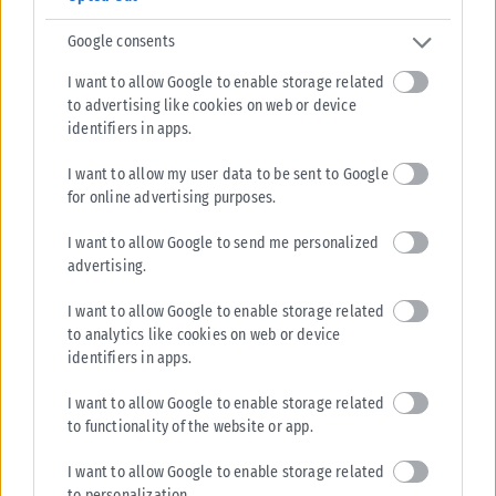
Google consents
I want to allow Google to enable storage related
to advertising like cookies on web or device
identifiers in apps.
ΕΛΛΆΔΑ
I want to allow my user data to be sent to Google
Η συγκινητική ανάρτηση της Αφροδίτης Νέστορα για τη
for online advertising purposes.
μητέρα της: «Συγγνώμη που δεν κατάφερα να σε
προστατεύσω»
I want to allow Google to send me personalized
Με μια συγκινητική ανάρτηση, η Αφροδίτη Νέστορα περιγράφει τον
advertising.
βαθύ πόνο για την απώλεια της μητέρας της, η οποία έχασε...
I want to allow Google to enable storage related
ΑΝΑΡΤΉΘΗΚΕ ΑΠΌ
ΒΟΎΛΑ ΑΛΜΑΛΙΏΤΗ
10/08/2026
to analytics like cookies on web or device
identifiers in apps.
I want to allow Google to enable storage related
to functionality of the website or app.
I want to allow Google to enable storage related
to personalization.