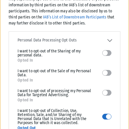
information by third parties on the IAB’s list of downstream
participants. This information may also be disclosed by us to
third parties on the
IAB’s List of Downstream Participants
that
may further disclose it to other third parties.
ΟΙΚΟΝΟΜΊΑ
Please note that this website/app uses one or more Google
Τουρισμός για Όλους 2026-2027: Ξεκίνησαν οι αιτήσεις για
services and may gather and store information including but not
Personal Data Processing Opt Outs
limited to your visit or usage behaviour. You may click to grant or
όλα τα ΑΦΜ
I want to opt-out of the Sharing of my
deny consent to Google and its third-party tags to use your data
Ανοιχτή για όλους τους ενδιαφερόμενους, ανεξάρτητα από το
personal data.
for below specified purposes in below Google consent section.
τελευταίο ψηφίο του ΑΦΜ, είναι από σήμερα, Δευτέρα 10 Αυγούστου, η
Opted In
πλατφόρμα...
I want to opt-out of the Sale of my Personal
Data.
ΑΝΑΡΤΉΘΗΚΕ ΑΠΌ
KARFITSANEWS
10/08/2026
Opted In
I want to opt-out of processing my Personal
Data for Targeted Advertising.
Opted In
I want to opt-out of Collection, Use,
Retention, Sale, and/or Sharing of my
Personal Data that Is Unrelated with the
Purposes for which it was collected.
Opted Out