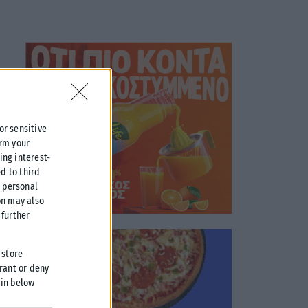
 or sensitive
irm your
ing interest-
d to third
r personal
on may also
further
 store
grant or deny
 in below