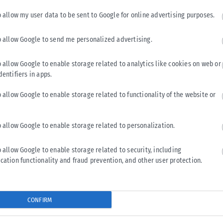
ρεί να οδηγήσει σε παχυσαρκία.
«Η ζάχαρη είναι κενές
o allow my user data to be sent to Google for online advertising purposes.
αφέρει η Andrews.
o allow Google to send me personalized advertising.
o allow Google to enable storage related to analytics like cookies on web or
dentifiers in apps.
ατανάλωση άνω των 500 γρ. την εβδομάδα μπορεί να αυξήσει
 προτείνει περιορισμό της κατανάλωσης κόκκινου κρέατος σε
o allow Google to enable storage related to functionality of the website or
ε κοτόπουλο, γαλοπούλα, ψάρι και θαλασσινά.
o allow Google to enable storage related to personalization.
o allow Google to enable storage related to security, including
λά η
προσθήκη ζάχαρης και κρέμας
μπορεί να οδηγήσει σε
cation functionality and fraud prevention, and other user protection.
μούμε σκέτο καφέ ή με λιγότερη ζάχαρη.
CONFIRM