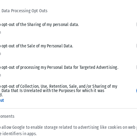
κάθε χρόνο.
 Data Processing Opt Outs
o opt-out of the Sharing of my personal data.
n
τη «μαύρη λίστα» της, καθώς η κατανάλωσή τους συνδέεται
o opt-out of the Sale of my Personal Data.
α επεξεργασμένα κρέατα αυξάνουν τον κίνδυνο καρκίνου του
n
Σύμφωνα με τον Παγκόσμιο Οργανισμό Υγείας, η κατανάλωση
άγοντας. Η ίδια προτείνει να προτιμούμε φρέσκα κρέατα ή
o opt-out of processing my Personal Data for Targeted Advertising.
μί για υγιεινότερη επιλογή.
n
o opt-out of Collection, Use, Retention, Sale, and/or Sharing of my
 Data that Is Unrelated with the Purposes for which it was
d.
ut
υνδέονται με την παχυσαρκία, που είναι γνωστός
merican Journal of Public Health έχει δείξει ότι η
consents
νο κίνδυνο παχυσαρκίας και καρκίνου.
o allow Google to enable storage related to advertising like cookies on web
e identifiers in apps.
όπως τσάι και καφέ) θα πρέπει να αποφεύγεται, καθώς αυτό