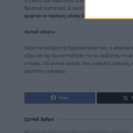
Στη θέση των παραπάνω, η Andrews συνιστά να επιλέγ
θρεπτικά συστατικά. Σε αυτά που επιλέγει περιλαμβά
ψωμί και οι τορτίγιες ολικής άλεσης.
Φυτικά γάλατα
Παρά την αύξηση της δημοτικότητάς τους, η Andrews 
αξίας και της περιεκτικότητάς του σε ασβέστιο, το οπ
εντέρου.
«Τα φυτικά γάλατα είναι ασφαλείς επιλογές,
πρωτεΐνη»
, αναφέρει.
Share
Σχετικά Άρθρα