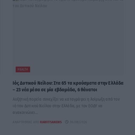
HEALTH
Ιός Δυτικού Νείλου: Στα 65 τα κρούσματα στην Ελλάδα
– 23 νέα μέσα σε μία εβδομάδα, 6 θάνατοι
Αυξητική πορεία συνεχίζει να καταγράφει η λοίμωξη από τον
ιό του Δυτικού Νείλου στην Ελλάδα, με τον ΕΟΔΥ να
ανακοινώνει...
ΑΝΑΡΤΉΘΗΚΕ ΑΠΌ
KARFITSANEWS
06/08/2026