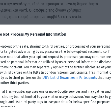
εται στην ογκολογία, κέρδισε πρόσφατα μεγάλη δημοσιότητα
ύγει και γιατί. Οι απόψεις της δίνουν χρήσιμες
ο πώς η διατροφή μπορεί να συμβάλει στην υγεία.
1,1 εκατομμύρια προβολές, η Andrews τονίζει τη σημασία της
o Not Process My Personal Information
ου, δηλώνοντας: «
Γνωρίζω πόσο ισχυρή μπορεί να είναι η
ύτερα αποτελέσματα από τις θεραπείες τους και να μειώσουν
o opt-out of the sale, sharing to third parties, or processing of your personal
for targeted advertising by us, please use the below opt-out section to conf
lease note that after your opt-out request is processed you may continue see
sed on personal information utilized by us or personal information disclose
 to your opt-out. You may separately opt-out of the further disclosure of you
by third parties on the IAB’s list of downstream participants. This informati
 by us to third parties on the
IAB’s List of Downstream Participants
that may 
o other third parties.
ντας ότι αυξάνει τον κίνδυνο για έξι διαφορετικούς τύπους
that this website/app uses one or more Google services and may gather and
του παχέος εντέρου και του μαστού.
Όπως αναφέρει,
«η
ncluding but not limited to your visit or usage behaviour. You may click to 
oogle and its third-party tags to use your data for below specified purposes
αμέσως να αυξάνει τον κίνδυνο καρκίνου».
Έρευνες έχουν
nt section.
Βασίλειο οφείλονται στην κατανάλωση αλκοόλ, που