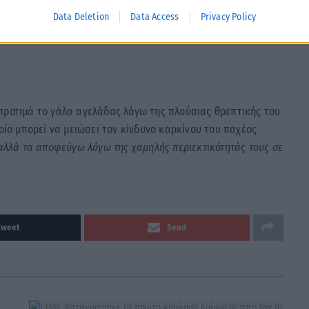
ουμε προϊόντα ολικής άλεσης, πλούσια σε φυτικές ίνες και
Data Deletion
Data Access
Privacy Policy
νονται το
καστανό ρύζι, ζυμαρικά ολικής άλεσης, καστανό
προτιμά το γάλα αγελάδας λόγω της πλούσιας θρεπτικής του
οίο μπορεί να μειώσει τον κίνδυνο καρκίνου του παχέος
 αλλά τα αποφεύγω λόγω της χαμηλής περιεκτικότητάς τους σε
Tweet
Send