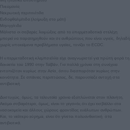
Πνευμονία
Νεκρωτική περιτονίτιδα
Ενδοφθαλμίτιδα (λοίμωξη στο μάτι)
Μηνιγγίτιδα
Μάλιστα οι σοβαρές λοιμώξεις από τα υπερμεταδοτικά στελέχη
μπορεί να παρατηρηθούν και σε ανθρώπους που είναι υγιείς, δηλαδή
χωρίς υποκείμενα προβλήματα υγείας, τονίζει το ECDC.
Η υπερμεταδοτική κλεμπσιέλλα είχε αναγνωριστεί για πρώτη φορά τη
δεκαετία του 1990 στην Ταϊβάν. Για πολλά χρόνια στη συνέχεια
εντοπιζόταν κυρίως στην Ασία, όπου διασπειρόταν κυρίως στην
κοινότητα. Σε σπάνιες περιπτώσεις, δε, παρουσίαζε αντοχή στα
αντιβιοτική.
Δυστυχώς, όμως, τα τελευταία χρόνια εξαπλώνεται στον πλανήτη.
Ακόμα σοβαρότερο, όμως, είναι το γεγονός ότι έχει εισβάλλει στα
νοσοκομεία και άλλους χώρους φροντίδας ευάλωτων ανθρώπων.
Και, το νεότερο εύρημα, είναι ότι γίνεται πολυανθεκτική στα
αντιβιοτικά.