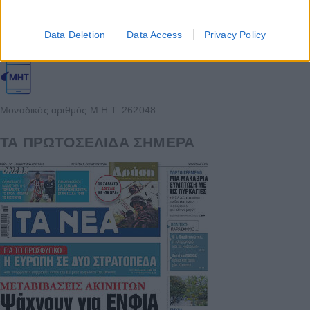
συμμορφώνονται με τη Σύσταση (ΕΕ) 2018/334 της Επιτροπής της
1ης Μαρτίου 2018 σχετικά με τα μέτρα για την αποτελεσματική
Data Deletion
Data Access
Privacy Policy
αντιμετώπιση του παράνομου περιεχομένου στο διαδίκτυο (L 63).
Μοναδικός αριθμός Μ.Η.Τ. 262048
ΤΑ ΠΡΩΤΟΣΕΛΙΔΑ ΣΗΜΕΡΑ