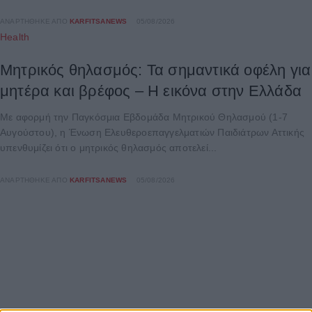
ΑΝΑΡΤΉΘΗΚΕ ΑΠΌ
KARFITSANEWS
05/08/2026
Health
Μητρικός θηλασμός: Τα σημαντικά οφέλη για
μητέρα και βρέφος – Η εικόνα στην Ελλάδα
Με αφορμή την Παγκόσμια Εβδομάδα Μητρικού Θηλασμού (1-7
Αυγούστου), η Ένωση Ελευθεροεπαγγελματιών Παιδιάτρων Αττικής
υπενθυμίζει ότι ο μητρικός θηλασμός αποτελεί...
ΑΝΑΡΤΉΘΗΚΕ ΑΠΌ
KARFITSANEWS
05/08/2026