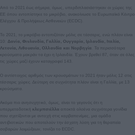
Από το 2021 έως σήμερα, όμως, υπερδιπλασιάστηκαν οι χώρες της
ΕΕ όπου εντοπίστηκε το μικρόβιο, ανακοίνωσε το Ευρωπαϊκό Κέντρο
Ελέγχου & Προλήψεως Ασθενειών (ECDC).
Το 2021, το μικρόβιο εντοπιζόταν μόλις σε τέσσερις, ενώ πλέον είναι
10:
Δανία, Φινλανδία, Γαλλία, Ουγγαρία, Ιρλανδία, Ιταλία,
Λετονία, Λιθουανία, Ολλανδία και Νορβηγία
. Τα περισσότερα
κρούσματα μακράν τα έχει η Ιρλανδία. Έχουν βρεθεί 87, όταν σε όλες
τις χώρες μαζί έχουν καταγραφεί 143.
Ο αντίστοιχος αριθμός των κρουσμάτων το 2021 ήταν μόλις 12 στις
τέσσερις χώρες. Δεύτερη σε συχνότητα πλέον είναι η Γαλλία, με 13
κρούσματα.
Ακόμα πιο ανησυχητικό, όμως, είναι το γεγονός ότι η
υπερμεταδοτική
κλεμπσιέλλα
αποκτά ολοένα συχνότερα γονίδια
που σχετίζονται με αντοχή στις καρβαπενέμες, μια ομάδα
αντιβιοτικών που αποτελούν την έσχατη λύση για τη θεραπεία
σοβαρών λοιμώξεων, τονίζει το ECDC.