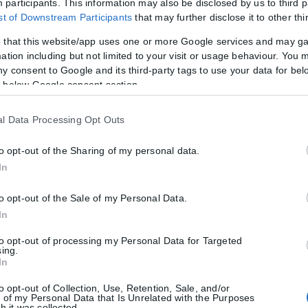
participants. This information may also be disclosed by us to third p
ist of Downstream Participants
that may further disclose it to other thi
παραμένει κλειστό μετά από αυτό, τότε απορρίπτουμε το οστρακοειδές
νιού δε διασφαλίζει ότι τα οστρακοειδή είναι απαλλαγμένα από μικρόβ
 that this website/app uses one or more Google services and may g
ιδή. Τα βράζουμε μέχρι να ανοίξει το κέλυφος και συνεχίζουμε το βρά
ation including but not limited to your visit or usage behaviour. You m
 μαγειρεύουμε για επιπλέον 4-9 λεπτά.
ny consent to Google and its third-party tags to use your data for bel
 below Google consent section.
l Data Processing Opt Outs
to opt-out of the Sharing of my personal data.
In
ς καλά πριν και μετά το χειρισμό ωμών οστρακοειδών και β) διατηρού
to opt-out of the Sale of my Personal Data.
ούμε τα ωμά οστρακοειδή μακριά από τα φρέσκα φρούτα, λαχανικά και
In
to opt-out of processing my Personal Data for Targeted
ια.
Εάν πρόκειται να καταναλωθούν εντός δύο ημερών από την αγορ
sing.
In
εγαλύτερο των δύο ημερών συστήνεται η αποθήκευσή τους στην κατά
to opt-out of Collection, Use, Retention, Sale, and/or
 of my Personal Data that Is Unrelated with the Purposes
h it was collected.