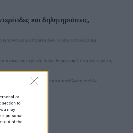
ερίτιδες και δηλητηριάσεις,
ό κατανάλωση οστρακοειδών, η οποία παρουσιάζει
ώ καταναλώνουν τροφές όπως δημητριακά, όσπρια, φρούτα,
ών γαστρεντερίτιδας ύστερα από κατανάλωση ατελώς
personal or
 section to
 you may
 or personal
pt-out of the
f