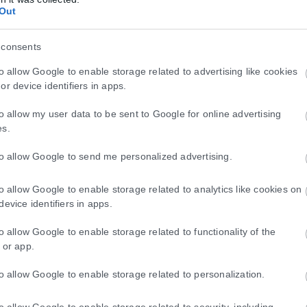
Out
 consents
to allow Google to enable storage related to advertising like cookies
or device identifiers in apps.
to allow my user data to be sent to Google for online advertising
ια τους πολίτες λόγω των εκτεταμένων πυρκ
es.
κινδύνου και συστήνει συγκεκριμένα μέτρα προστασίας από την επιβα
to allow Google to send me personalized advertising.
to allow Google to enable storage related to analytics like cookies on
device identifiers in apps.
λη για μητέρα και βρέφος – Η εικόνα στην 
to allow Google to enable storage related to functionality of the
 or app.
-7 Αυγούστου), η Ένωση Ελευθεροεπαγγελματιών Παιδιάτρων Αττικής
to allow Google to enable storage related to personalization.
to allow Google to enable storage related to security, including