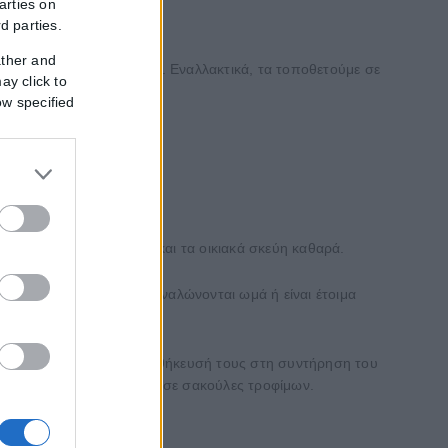
arties on
rd parties.
.
ια.
ather and
σιμο για ακόμη 3-5 λεπτά. Εναλλακτικά, τα τοποθετούμε σε
ay click to
ow specified
με τις επιφάνειες κοπής και τα οικιακά σκεύη καθαρά.
 άλλα τρόφιμα που καταναλώνονται ωμά ή είναι έτοιμα
ά τους συστήνεται η αποθήκευσή τους στη συντήρηση του
ψυξη αφού τοποθετηθούν σε σακούλες τροφίμων.