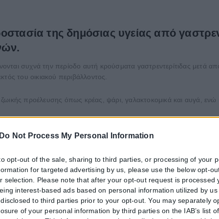
οστασία της δημόσιας υγείας από γαστρεντ
νών.
ονται συχνά την περίοδο αυτή κρούσματα γαστρεντερίτιδας μετά απ
κτός του οικιακού περιβάλλοντος.
 ζωικής προέλευσης όπως κρέας, ψάρι, γαλακτοκομικά και αυγά, εν
 τον νοροϊό, που έχει διεθνώς συσχετιστεί με την εμφάνιση επιδημι
Do Not Process My Personal Information
to opt-out of the sale, sharing to third parties, or processing of your 
όσο και σε θερμοκρασίες μέχρι 60οC.
nformation for targeted advertising by us, please use the below opt-out
r selection. Please note that after your opt-out request is processed
ι θαλασσινά / οστρακοειδή
eing interest-based ads based on personal information utilized by us
disclosed to third parties prior to your opt-out. You may separately o
 θαλασσινών/οστρακοειδών:
losure of your personal information by third parties on the IAB’s list o