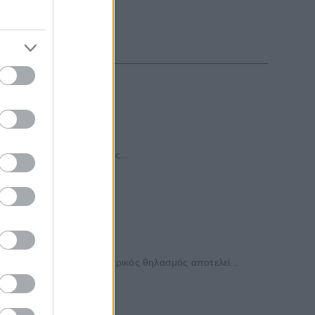
αγιών
ρυμένη από τις πυρκαγιές...
Ελλάδα
 υπενθυμίζει ότι ο μητρικός θηλασμός αποτελεί...