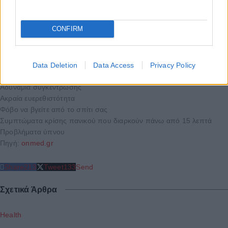
έχετε πόνο στο στήθος, δυσκολία στην αναπνοή ή χάσετε τις
αισθήσεις σας, αναζητήστε επείγουσα ιατρική φροντίδα.
CONFIRM
Θα πρέπει να συμβουλευτείτε ειδικό εάν έχετε κρίσεις πανικού και
εμφανίσετε:
Data Deletion
Data Access
Privacy Policy
Χρόνιο άγχος που επηρεάζει την καθημερινότητά σας
Αδυναμία συγκέντρωσης
Ακραία ευερεθιστότητα
Φόβο να βγείτε από το σπίτι σας
Συμπτώματα κρίσης πανικού που διαρκούν πάνω από 15 λεπτά
Προβλήματα ύπνου
Πηγή:
onmed.gr
Share
213
Tweet
133
Send
Σχετικά Άρθρα
Health