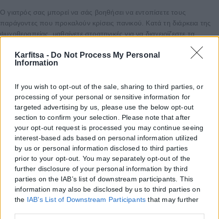
Ο γιατρός σας μπορεί να σάς βοηθήσει να εντοπίσετε τους
παράγοντες που προκαλούν κρίσεις πανικού. Κατά τη διάρκεια της
ψυχοθεραπείας, μαθαίνετε στρατηγικές για να διαχειρίζεστε τα
γεγονότα που σας προκαλούν και να προλαμβάνετε μια κρίση.
Karfitsa -
Do Not Process My Personal
Information
Μπορείτε επίσης να ακολουθήσετε τα παρακάτω για να μειώσετε τον
κίνδυνο να πάθετε κρίση πανικού:
If you wish to opt-out of the sale, sharing to third parties, or
processing of your personal or sensitive information for
Αποφύγετε την καφεΐνη, το αλκοόλ και το κάπνισμα, καθώς μπορούν
targeted advertising by us, please use the below opt-out
να επιδεινώσουν τις κρίσεις πανικού.
section to confirm your selection. Please note that after
Κάντε άσκηση, καθώς σάς βοηθά να διαχειριστείτε το άγχος, να
your opt-out request is processed you may continue seeing
ανακουφιστείτε από την ένταση και να βελτιώσετε τη διάθεσή σας.
interest-based ads based on personal information utilized
Να ακολουθείτε μια υγιεινή διατροφή.
by us or personal information disclosed to third parties
Διαχειριστείτε το άγχος.
prior to your opt-out. You may separately opt-out of the
Μιλήστε με τον γιατρό σας πριν πάρετε φυτικά συμπληρώματα ή
further disclosure of your personal information by third
φάρμακα. Ορισμένες ουσίες μπορεί να αυξήσουν το άγχος.
parties on the IAB’s list of downstream participants. This
information may also be disclosed by us to third parties on
Πρόγνωση
the
IAB’s List of Downstream Participants
that may further
disclose it to other third parties.
Ποια είναι η πρόγνωση για τις κρίσεις πανικού και τη