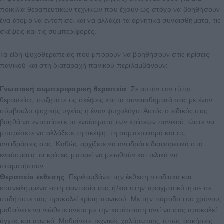
ποικιλία θεραπευτικών τεχνικών που έχουν ως στόχο να βοηθήσουν
ένα άτομο να εντοπίσει και να αλλάξει τα αρνητικά συναισθήματα, τις
σκέψεις και τις συμπεριφορές.
Τα είδη ψυχοθεραπείας που μπορούν να βοηθήσουν στις κρίσεις
πανικού και στη διαταραχή πανικού περιλαμβάνουν:
Γνωσιακή συμπεριφορική θεραπεία
: Σε αυτόν τον τύπο
θεραπείας, συζητάτε τις σκέψεις και τα συναισθήματά σας με έναν
σύμβουλο ψυχικής υγείας ή έναν ψυχολόγο. Αυτός ο ειδικός σας
βοηθά να εντοπίσετε τα εναύσματα των κρίσεων πανικού, ώστε να
μπορέσετε να αλλάξετε τη σκέψη, τη συμπεριφορά και τις
αντιδράσεις σας. Καθώς αρχίζετε να αντιδράτε διαφορετικά στα
εναύσματα, οι κρίσεις μπορεί να μειωθούν και τελικά να
σταματήσουν.
Θεραπεία έκθεσης
: Περιλαμβάνει την έκθεση σταδιακά και
επανειλημμένα -στη φαντασία σας ή/και στην πραγματικότητα- σε
οτιδήποτε σας προκαλεί κρίση πανικού. Με την πάροδο του χρόνου,
μαθαίνετε να νιώθετε άνετα με την κατάσταση αντί να σας προκαλεί
άγχος και πανικό. Μαθαίνετε τεχνικές χαλάρωσης, όπως ασκήσεις