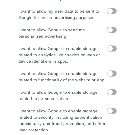
στην αναπνοή.
Αναγνωρίστε ότι έχετε μια κρίση πανικού
: Το να γνωρίζετε ότι
I want to allow my user data to be sent to
βιώνετε μια κρίση πανικού και όχι ένα επικίνδυνο πρόβλημα υγείας,
Google for online advertising purposes.
μπορεί να σας βοηθήσει να διαχειριστείτε τον φόβο. Υπενθυμίστε
στον εαυτό σας ότι η κρίση είναι προσωρινή και θα περάσει.
I want to allow Google to send me
Μυϊκή χαλάρωση:
Οι κρίσεις άγχους μπορεί να προκαλέσουν
personalized advertising.
ένταση των μυών. Επικεντρωθείτε στη χαλάρωση μιας μυϊκής
ομάδας κάθε φορά για να μειώσετε την ένταση και να εστιάσετε στο
I want to allow Google to enable storage
παρόν.
related to analytics like cookies on web or
Εξάσκηση της ενσυνειδητότητας
: Μια κρίση πανικού μπορεί να
device identifiers in apps.
σας κάνει να νιώθετε αποκομμένοι από την πραγματικότητα ή το
I want to allow Google to enable storage
σώμα σας. Εξασκηθείτε στην ενσυνειδητότητα και επικεντρωθείτε
related to functionality of the website or app.
στο «εδώ και τώρα».
Είναι σημαντικό να αναζητήσετε ιατρική θεραπεία, όπως
I want to allow Google to enable storage
φαρμακευτική αγωγή και ψυχοθεραπεία, αν έχετε συχνές κρίσεις
related to personalization.
πανικού.
I want to allow Google to enable storage
Πότε πρέπει να συμβουλευτώ γιατρό;
related to security, including authentication
functionality and fraud prevention, and other
Κάποιες κρίσεις πανικού εκδηλώνονται με συμπτώματα που μπορεί
user protection.
να μοιάζουν με ένα σωματικό πρόβλημα, όπως ένα έμφραγμα. Εάν