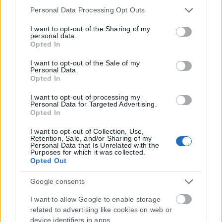
διαταραχή πανικού;
Please note that this website/app uses one or more Google
Personal Data Processing Opt Outs
services and may gather and store information including
Οι περισσότεροι άνθρωποι που βιώνουν κρίσεις ή διαταραχή
but not limited to your visit or usage behaviour. You may
I want to opt-out of the Sharing of my
personal data.
click to grant or deny consent to Google and its third-party
πανικού βελτιώνονται με τη θεραπεία.
Opted In
tags to use your data for below specified purposes in below
Google consent section.
Χωρίς θεραπεία, τα άτομα με διαταραχή πανικού έχουν υψηλότερο
I want to opt-out of the Sale of my
Personal Data.
κίνδυνο αυτοκτονικού ιδεασμού. Μπορεί επίσης να μειωθεί η
Opted In
ποιότητα ζωής τους λόγω της μειωμένης κοινωνικής
λειτουργικότητας.
I want to opt-out of processing my
Personal Data for Targeted Advertising.
Opted In
Πώς μπορώ να σταματήσω μια κρίση πανικού;
I want to opt-out of Collection, Use,
Αν και δεν υπάρχει τρόπος να σταματήσετε αμέσως μια κρίση
Retention, Sale, and/or Sharing of my
Personal Data that Is Unrelated with the
πανικού, μπορείτε να διαχειριστείτε τα συμπτώματα μέχρι να
Purposes for which it was collected.
υποχωρήσει η κρίση:
Opted Out
Εξάσκηση στη βαθιά αναπνοή
: Οι βαθιές αναπνοές μπορούν να
Google consents
μειώσουν τα συμπτώματα πανικού κατά τη διάρκεια μιας κρίσης.
I want to allow Google to enable storage
Εισπνεύστε όσο πιο αργά, βαθιά και απαλά μπορείτε από τη μύτη κα
related to advertising like cookies on web or
εκπνεύστε αργά από το στόμα. Κλείστε τα μάτια και επικεντρωθείτε
device identifiers in apps.