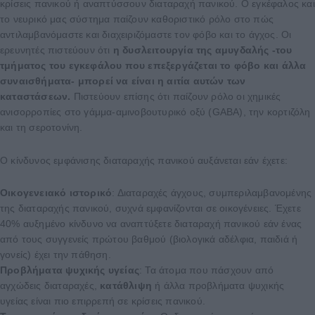
κρίσεις πανικού ή αναπτύσσουν διαταραχή πανικού. Ο εγκέφαλος και
το νευρικό μας σύστημα παίζουν καθοριστικό ρόλο στο πώς
αντιλαμβανόμαστε και διαχειριζόμαστε τον φόβο και το άγχος. Οι
ερευνητές πιστεύουν ότι
η δυσλειτουργία της αμυγδαλής -του
τμήματος του εγκεφάλου που επεξεργάζεται το φόβο και άλλα
συναισθήματα- μπορεί να είναι η αιτία αυτών των
καταστάσεων.
Πιστεύουν επίσης ότι παίζουν ρόλο οι χημικές
ανισορροπίες στο γάμμα-αμινοβουτυρικό οξύ (GABA), την κορτιζόλη
και τη σεροτονίνη.
Ο κίνδυνος εμφάνισης διαταραχής πανικού αυξάνεται εάν έχετε:
Οικογενειακό ιστορικό
: Διαταραχές άγχους, συμπεριλαμβανομένης
της διαταραχής πανικού, συχνά εμφανίζονται σε οικογένειες. Έχετε
40% αυξημένο κίνδυνο να αναπτύξετε διαταραχή πανικού εάν ένας
από τους συγγενείς πρώτου βαθμού (βιολογικά αδέλφια, παιδιά ή
γονείς) έχει την πάθηση.
Προβλήματα ψυχικής υγείας
: Τα άτομα που πάσχουν από
αγχώδεις διαταραχές,
κατάθλιψη
ή άλλα προβλήματα ψυχικής
υγείας είναι πιο επιρρεπή σε κρίσεις πανικού.