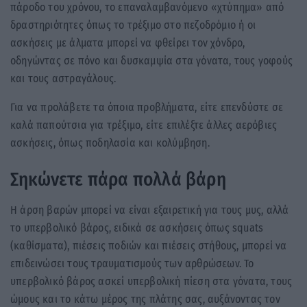
πάροδο του χρόνου, το επαναλαμβανόμενο «χτύπημα» από
δραστηριότητες όπως το τρέξιμο στο πεζοδρόμιο ή οι
ασκήσεις με άλματα μπορεί να φθείρει τον χόνδρο,
οδηγώντας σε πόνο και δυσκαμψία στα γόνατα, τους γοφούς
και τους αστραγάλους.
Για να προλάβετε τα όποια προβλήματα, είτε επενδύστε σε
καλά παπούτσια για τρέξιμο, είτε επιλέξτε άλλες αερόβιες
ασκήσεις, όπως ποδηλασία και κολύμβηση.
Σηκώνετε πάρα πολλά βάρη
Η άρση βαρών μπορεί να είναι εξαιρετική για τους μυς, αλλά
το υπερβολικό βάρος, ειδικά σε ασκήσεις όπως squats
(καθίσματα), πιέσεις ποδιών και πιέσεις στήθους, μπορεί να
επιδεινώσει τους τραυματισμούς των αρθρώσεων. Το
υπερβολικό βάρος ασκεί υπερβολική πίεση στα γόνατα, τους
ώμους και το κάτω μέρος της πλάτης σας, αυξάνοντας τον