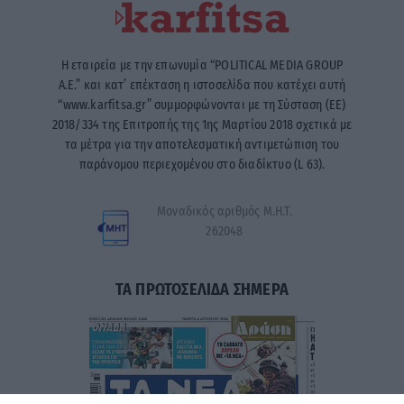
Η εταιρεία με την επωνυμία “POLITICAL MEDIA GROUP
A.E.” και κατ’ επέκταση η ιστοσελίδα που κατέχει αυτή
“www.karfitsa.gr” συμμορφώνονται με τη Σύσταση (ΕΕ)
2018/334 της Επιτροπής της 1ης Μαρτίου 2018 σχετικά με
τα μέτρα για την αποτελεσματική αντιμετώπιση του
παράνομου περιεχομένου στο διαδίκτυο (L 63).
Μοναδικός αριθμός Μ.Η.Τ.
262048
ΤΑ ΠΡΩΤΟΣΕΛΙΔΑ ΣΗΜΕΡΑ