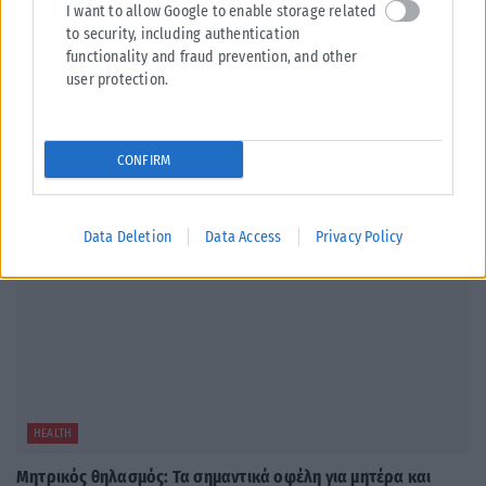
I want to allow Google to enable storage related
Ο Πανελλήνιος Ιατρικός Σύλλογος κρούει τον κώδωνα του κινδύνου και
to security, including authentication
συστήνει συγκεκριμένα μέτρα προστασίας από την επιβαρυμένη από
functionality and fraud prevention, and other
τις πυρκαγιές...
user protection.
ΑΝΑΡΤΉΘΗΚΕ ΑΠΌ
KARFITSANEWS
05/08/2026
CONFIRM
Data Deletion
Data Access
Privacy Policy
HEALTH
Μητρικός θηλασμός: Τα σημαντικά οφέλη για μητέρα και