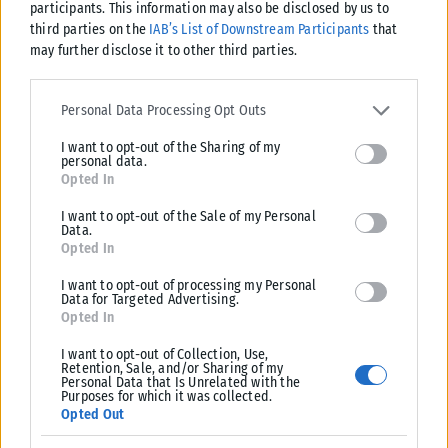
participants. This information may also be disclosed by us to
Η έντονη άσκηση χωρίς σωστή προθέρμανση είναι ένας από
third parties on the
IAB’s List of Downstream Participants
that
may further disclose it to other third parties.
τους πιο γρήγορους τρόπους για να σκληρύνετε και να
βλάψετε τις αρθρώσεις σας. Οι ψυχροί μύες και οι αρθρώσεις
Please note that this website/app uses one or more Google
είναι λιγότερο εύκαμπτοι, αυξάνοντας τον κίνδυνο
services and may gather and store information including but not
Personal Data Processing Opt Outs
limited to your visit or usage behaviour. You may click to grant or
καταπόνησης, διαστρέμματος και μακροχρόνιας φθοράς.
I want to opt-out of the Sharing of my
deny consent to Google and its third-party tags to use your data
personal data.
for below specified purposes in below Google consent section.
Ξεκινήστε την γυμναστική σας πάντα με 5–10 λεπτά
Opted In
δυναμικών διατάσεων ή ελαφρών κινήσεων για να
I want to opt-out of the Sale of my Personal
προετοιμάσετε τις αρθρώσεις και τους μύες σας.
Data.
Opted In
Η άσκηση είναι απαραίτητη για να παραμείνετε δυνατοί και
I want to opt-out of processing my Personal
υγιείς μετά τα 50, αλλά οι λάθος συνήθειες μπορούν να
Data for Targeted Advertising.
Opted In
επηρεάσουν σοβαρά τις αρθρώσεις σας.
I want to opt-out of Collection, Use,
Πηγή: iatropedia.gr
Retention, Sale, and/or Sharing of my
Personal Data that Is Unrelated with the
Purposes for which it was collected.
Opted Out