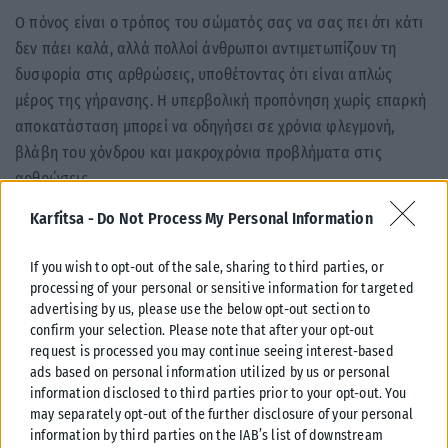
Ο πόνος είναι ο τρόπος του σώματός σας να σας πει ότι κάτι
δεν πάει καλά, αλλά πολλοί άνθρωποι αντιμετωπίζουν τη
δυσφορία στις αρθρώσεις, υποθέτοντας ότι είναι απλώς
μέρος της γήρανσης. Η υπερβολική προπόνηση χωρίς επαρκή
αποκατάσταση μπορεί να οδηγήσει σε χρόνια φλεγμονή,
βλάβη του χόνδρου και μακροχρόνια προβλήματα στις
αρθρώσεις.
Karfitsa -
Do Not Process My Personal Information
Ακούστε το σώμα σας εάν αισθάνεστε πόνο στις αρθρώσεις,
τροποποιήστε ή σταματήστε την γυμναστική αντί να
If you wish to opt-out of the sale, sharing to third parties, or
πιέζεστε.
processing of your personal or sensitive information for targeted
advertising by us, please use the below opt-out section to
Παράλειψη προθέρμανσης και
confirm your selection. Please note that after your opt-out
request is processed you may continue seeing interest-based
αποθεραπείας
ads based on personal information utilized by us or personal
information disclosed to third parties prior to your opt-out. You
Πολλοί μπορεί να παραλείψουν να κάνουν ζέσταμα πριν τη
may separately opt-out of the further disclosure of your personal
γυμναστική ή αποθεραπεία μετά το τέλος των ασκήσεων.
information by third parties on the IAB’s list of downstream