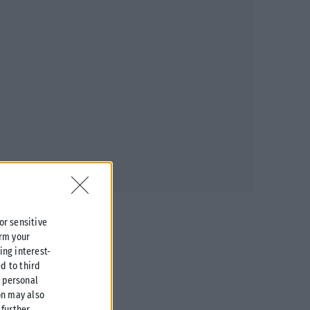
 or sensitive
irm your
ing interest-
d to third
r personal
on may also
further