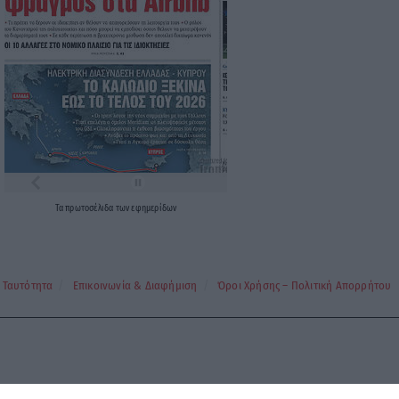
Τα
πρωτοσέλιδα
των
εφημερίδων
Ταυτότητα
Επικοινωνία & Διαφήμιση
Όροι Χρήσης – Πολιτική Απορρήτου