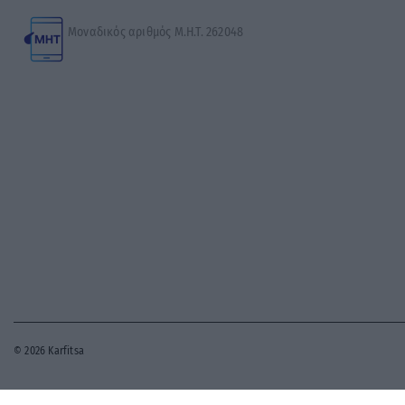
Μοναδικός αριθμός Μ.Η.Τ. 262048
© 2026 Karfitsa