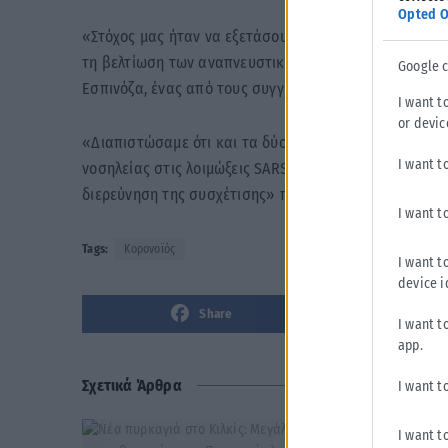
Opted O
«Στόχος μας ήταν να εξετάσουμε τις ρινικές πλύσεις μ
τη βελτίωση των αναπνευστικών συμπτωμάτων που σχετ
Google 
Εσπινόζα, ένας από τους συγγραφείς της μελέτης.
I want t
or devic
«Διαπιστώσαμε ότι και τα δύο σχήματα φυσιολογικού
I want t
νοσηλείας στις λοιμώξεις SARS-CoV-2. Ελπίζουμε ότι 
διερεύνηση της συσχέτισης» προσθέτει ο ίδιος.
I want t
Tags:
Κορονοϊός
I want t
device i
Share
I want t
app.
Σχετικά Άρθρα
I want t
I want t