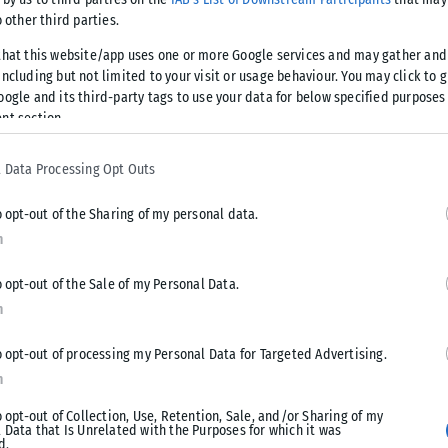
, Άσθματος και Ανοσολογίας στην
o other third parties.
that this website/app uses one or more Google services and may gather and
ncluding but not limited to your visit or usage behaviour. You may click to 
ετών με θετικό PCR τεστ για λοίμωξη SARS-CoV-2 επιλέχθηκαν
oogle and its third-party tags to use your data for below specified purposes
 διαλύματος για 14 ημέρες.
nt section.
γραμμάρια αλατιού διαλυμένα σε οκτώ ουγγιές ζεστού νερού
 Data Processing Opt Outs
πό έξι γραμμάρια αλατιού διαλυμένα σε οκτώ ουγγιές ζεστού
o opt-out of the Sharing of my personal data.
n
έσσερις φορές την ημέρα για 14 ημέρες.
o opt-out of the Sale of my Personal Data.
n
S-CoV-2, οι οποίοι αποτέλεσαν τον πληθυσμό αναφοράς.
o opt-out of processing my Personal Data for Targeted Advertising.
 χαμηλής και υψηλής δοσολογίας αλατούχου διαλύματος
n
αφοράς: 18,5% για τη χαμηλή δοσολογία, 21,4% για την
o opt-out of Collection, Use, Retention, Sale, and/or Sharing of my
 Data that Is Unrelated with the Purposes for which it was
d.