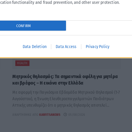
cation functionality and fraud prevention, and other user protection.
CONFIRM
Data Deletion
Data Access
Privacy Policy
HEALTH
Μητρικός θηλασμός: Τα σημαντικά οφέλη για μητέρα
και βρέφος – Η εικόνα στην Ελλάδα
Με αφορμή την Παγκόσμια Εβδομάδα Μητρικού Θηλασμού (1-7
Αυγούστου), η Ένωση Ελευθεροεπαγγελματιών Παιδιάτρων
Αττικής υπενθυμίζει ότι ο μητρικός θηλασμός αποτελεί...
ΑΝΑΡΤΉΘΗΚΕ ΑΠΌ
KARFITSANEWS
05/08/2026