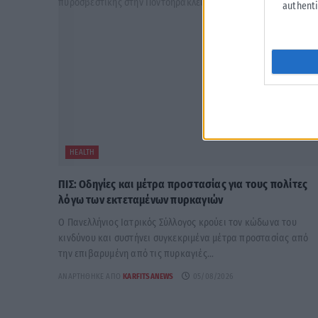
authenti
HEALTH
ΠΙΣ: Οδηγίες και μέτρα προστασίας για τους πολίτες
λόγω των εκτεταμένων πυρκαγιών
Ο Πανελλήνιος Ιατρικός Σύλλογος κρούει τον κώδωνα του
κινδύνου και συστήνει συγκεκριμένα μέτρα προστασίας από
την επιβαρυμένη από τις πυρκαγιές...
ΑΝΑΡΤΉΘΗΚΕ ΑΠΌ
KARFITSANEWS
05/08/2026