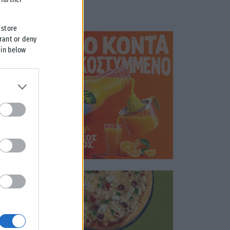
 store
grant or deny
 in below