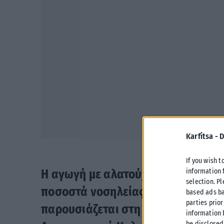
Karfitsa -
D
If you wish t
information 
Η αγωγή με αλατούχο διάλυμα φαίν
selection. P
ποσοστά νοσηλείας στις λοιμώξει
based ads ba
parties prior
παρουσιάζεται στη φετινή ετήσια
information 
be disclosed