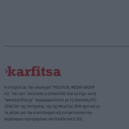
Η εταιρεία με την επωνυμία “POLITICAL MEDIA GROUP
A.E.” και κατ’ επέκταση η ιστοσελίδα που κατέχει αυτή
“www.karfitsa.gr” συμμορφώνονται με τη Σύσταση (ΕΕ)
2018/334 της Επιτροπής της 1ης Μαρτίου 2018 σχετικά με
τα μέτρα για την αποτελεσματική αντιμετώπιση του
παράνομου περιεχομένου στο διαδίκτυο (L 63).