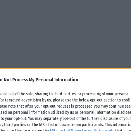
o Not Process My Personal Information
o opt-out of the sale, sharing to third parties, or processing of your personal
for targeted advertising by us, please use the below opt-out section to conf
εται να σχετίζεται με χαμηλότερα
lease note that after your opt-out request is processed you may continue see
ς SARS-CoV-2, σύμφωνα με μελέτη που
sed on personal information utilized by us or personal information disclose
 to your opt-out. You may separately opt-out of the further disclosure of you
 επιστημονική συνάντηση του
by third parties on the IAB’s list of downstream participants. This informati
 by us to third parties on the
IAB’s List of Downstream Participants
that may 