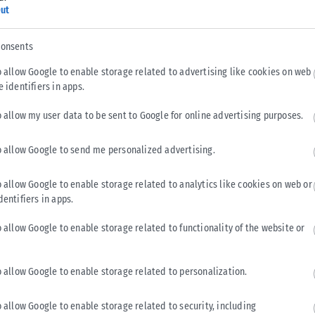
ut
ε φυσιολογικό ορό και τις γαργάρες για πιθανή συσχέτιση με
ίζονται με τη λοίμωξη από κορονοϊό», επισημαίνει ο Τζίμι
consents
o allow Google to enable storage related to advertising like cookies on web
e identifiers in apps.
 ορού φαίνεται να σχετίζονται με χαμηλότερα ποσοστά
o allow my user data to be sent to Google for online advertising purposes.
μπορούν να γίνουν περισσότερες μελέτες για την περαιτέρω
o allow Google to send me personalized advertising.
o allow Google to enable storage related to analytics like cookies on web or
dentifiers in apps.
Tweet
Send
o allow Google to enable storage related to functionality of the website or
o allow Google to enable storage related to personalization.
o allow Google to enable storage related to security, including