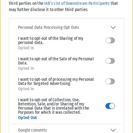
third parties on the
IAB’s List of Downstream Participants
that
HEALTH
may further disclose it to other third parties.
ΛΔ Κονγκό: Πάνω από 4.000 τα επιβεβαιωμένα κρούσματα
Please note that this website/app uses one or more Google
Έμπολα
services and may gather and store information including but not
Personal Data Processing Opt Outs
limited to your visit or usage behaviour. You may click to grant or
Τα επιβεβαιωμένα κρούσματα του ιού του Έμπολα στη Λαϊκή
I want to opt-out of the Sharing of my
deny consent to Google and its third-party tags to use your data
Δημοκρατία του Κονγκό αυξήθηκαν σε πάνω από 4.000 για πρώτη
personal data.
for below specified purposes in below Google consent section.
φορά...
Opted In
ΑΝΑΡΤΉΘΗΚΕ ΑΠΌ
KARFITSANEWS
07/08/2026
I want to opt-out of the Sale of my Personal
Data.
Opted In
I want to opt-out of processing my Personal
Data for Targeted Advertising.
Opted In
I want to opt-out of Collection, Use,
Retention, Sale, and/or Sharing of my
Personal Data that Is Unrelated with the
Purposes for which it was collected.
Opted Out
Google consents