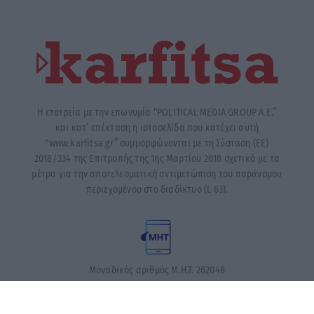
Η εταιρεία με την επωνυμία “POLITICAL MEDIA GROUP A.E.”
και κατ’ επέκταση η ιστοσελίδα που κατέχει αυτή
“www.karfitsa.gr” συμμορφώνονται με τη Σύσταση (ΕΕ)
2018/334 της Επιτροπής της 1ης Μαρτίου 2018 σχετικά με τα
μέτρα για την αποτελεσματική αντιμετώπιση του παράνομου
περιεχομένου στο διαδίκτυο (L 63).
Μοναδικός αριθμός Μ.Η.Τ. 262048
ΤΑ ΠΡΩΤΟΣΕΛΙΔΑ ΣΗΜΕΡΑ