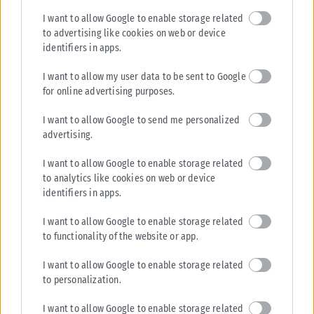
I want to allow Google to enable storage related
to advertising like cookies on web or device
HEALTH
identifiers in apps.
Ιός Δυτικού Νείλου: Στα 65 τα κρούσματα στην Ελλάδα – 23
νέα μέσα σε μία εβδομάδα, 6 θάνατοι
I want to allow my user data to be sent to Google
for online advertising purposes.
Αυξητική πορεία συνεχίζει να καταγράφει η λοίμωξη από τον ιό του
Δυτικού Νείλου στην Ελλάδα, με τον ΕΟΔΥ να ανακοινώνει...
I want to allow Google to send me personalized
ΑΝΑΡΤΉΘΗΚΕ ΑΠΌ
KARFITSANEWS
06/08/2026
advertising.
I want to allow Google to enable storage related
to analytics like cookies on web or device
identifiers in apps.
I want to allow Google to enable storage related
to functionality of the website or app.
I want to allow Google to enable storage related
to personalization.
I want to allow Google to enable storage related