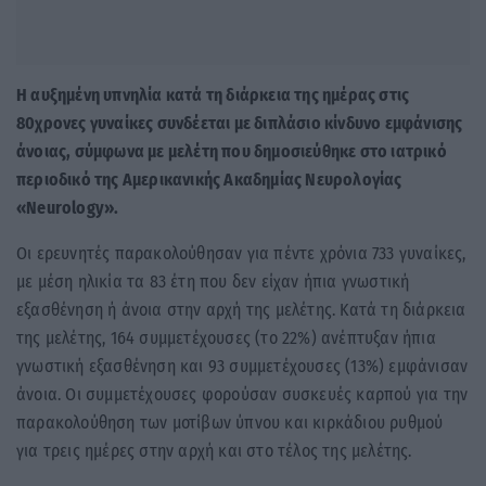
Η αυξημένη υπνηλία κατά τη διάρκεια της ημέρας στις
80χρονες γυναίκες συνδέεται με διπλάσιο κίνδυνο εμφάνισης
άνοιας, σύμφωνα με μελέτη που δημοσιεύθηκε στο ιατρικό
περιοδικό της Αμερικανικής Ακαδημίας Νευρολογίας
«Neurology».
Οι ερευνητές παρακολούθησαν για πέντε χρόνια 733 γυναίκες,
με μέση ηλικία τα 83 έτη που δεν είχαν ήπια γνωστική
εξασθένηση ή άνοια στην αρχή της μελέτης. Κατά τη διάρκεια
της μελέτης, 164 συμμετέχουσες (το 22%) ανέπτυξαν ήπια
γνωστική εξασθένηση και 93 συμμετέχουσες (13%) εμφάνισαν
άνοια. Οι συμμετέχουσες φορούσαν συσκευές καρπού για την
παρακολούθηση των μοτίβων ύπνου και κιρκάδιου ρυθμού
για τρεις ημέρες στην αρχή και στο τέλος της μελέτης.