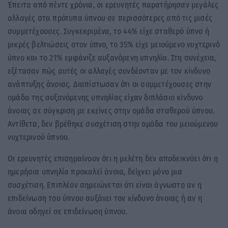
Έπειτα από πέντε χρόνια, οι ερευνητές παρατήρησαν μεγάλες
αλλαγές στα πρότυπα ύπνου σε περισσότερες από τις μισές
συμμετέχουσες. Συγκεκριμένα, το 44% είχε σταθερό ύπνο ή
μικρές βελτιώσεις στον ύπνο, το 35% είχε μειούμενο νυχτερινό
ύπνο και το 21% εμφάνιζε αυξανόμενη υπνηλία. Στη συνέχεια,
εξέτασαν πώς αυτές οι αλλαγές συνδέονταν με τον κίνδυνο
ανάπτυξης άνοιας. Διαπίστωσαν ότι οι συμμετέχουσες στην
ομάδα της αυξανόμενης υπνηλίας είχαν διπλάσιο κίνδυνο
άνοιας σε σύγκριση με εκείνες στην ομάδα σταθερού ύπνου.
Αντίθετα, δεν βρέθηκε συσχέτιση στην ομάδα του μειούμενου
νυχτερινού ύπνου.
Οι ερευνητές επισημαίνουν ότι η μελέτη δεν αποδεικνύει ότι η
ημερήσια υπνηλία προκαλεί άνοια, δείχνει μόνο μια
συσχέτιση. Επιπλέον σημειώνεται ότι είναι άγνωστο αν η
επιδείνωση του ύπνου αυξάνει τον κίνδυνο άνοιας ή αν η
άνοια οδηγεί σε επιδείνωση ύπνου.