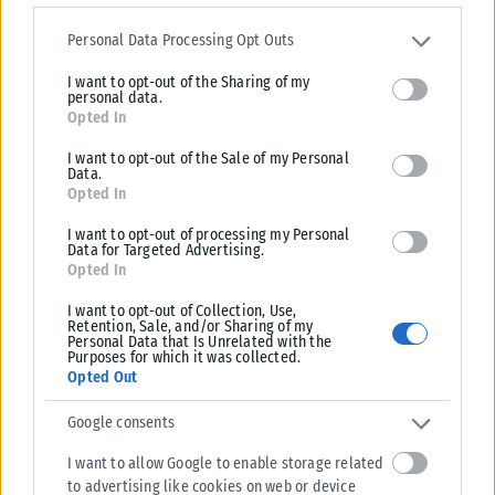
Please note that this website/app uses one or more Google
services and may gather and store information including but not
Personal Data Processing Opt Outs
Σχετικά Άρθρα
limited to your visit or usage behaviour. You may click to grant or
I want to opt-out of the Sharing of my
deny consent to Google and its third-party tags to use your data
personal data.
for below specified purposes in below Google consent section.
Opted In
I want to opt-out of the Sale of my Personal
Data.
Opted In
I want to opt-out of processing my Personal
Data for Targeted Advertising.
Opted In
I want to opt-out of Collection, Use,
Retention, Sale, and/or Sharing of my
Personal Data that Is Unrelated with the
Purposes for which it was collected.
Opted Out
HEALTH
Google consents
ΛΔ Κονγκό: Πάνω από 4.000 τα επιβεβαιωμένα κρούσματα
I want to allow Google to enable storage related
Έμπολα
to advertising like cookies on web or device