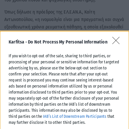
Όπως δήλωσε η πρόεδρος της ΕΛ.Ε.ΑΝ.Α., Καίτη
Αντωνοπούλου, «η ινομυαλγία είναι μια πραγματική και συχνά
εξουθενωτική χρόνια ρευματική πάθηση, η οποία εξακολουθεί
να συνοδεύεται από αμφισβήτηση και έλλειψη κατανόησης»,
Karfitsa -
Do Not Process My Personal Information
υπογραμμίζοντας την ανάγκη για έγκαιρη διάγνωση,
ολοκληρωμένη φροντίδα και ουσιαστική στήριξη των
If you wish to opt-out of the sale, sharing to third parties, or
ασθενών.
processing of your personal or sensitive information for targeted
advertising by us, please use the below opt-out section to
Η ΕΛ.Ε.ΑΝ.Α. συνεχίζει τις δράσεις ενημέρωσης και
confirm your selection. Please note that after your opt-out
ευαισθητοποίησης, με στόχο τη βελτίωση της ποιότητας ζωής
request is processed you may continue seeing interest-based
των ανθρώπων που ζουν με ρευματικά και μυοσκελετικά
ads based on personal information utilized by us or personal
νοσήματα.
information disclosed to third parties prior to your opt-out. You
may separately opt-out of the further disclosure of your personal
Tags:
ασθένειες
ΕΛΛΑΔΑ
information by third parties on the IAB’s list of downstream
participants. This information may also be disclosed by us to
third parties on the
IAB’s List of Downstream Participants
that
may further disclose it to other third parties.