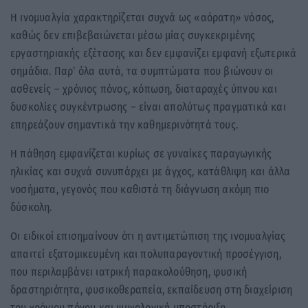
Η ινομυαλγία χαρακτηρίζεται συχνά ως «αόρατη» νόσος,
καθώς δεν επιβεβαιώνεται μέσω μίας συγκεκριμένης
εργαστηριακής εξέτασης και δεν εμφανίζει εμφανή εξωτερικά
σημάδια. Παρ’ όλα αυτά, τα συμπτώματα που βιώνουν οι
ασθενείς – χρόνιος πόνος, κόπωση, διαταραχές ύπνου και
δυσκολίες συγκέντρωσης – είναι απολύτως πραγματικά και
επηρεάζουν σημαντικά την καθημερινότητά τους.
Η πάθηση εμφανίζεται κυρίως σε γυναίκες παραγωγικής
ηλικίας και συχνά συνυπάρχει με άγχος, κατάθλιψη και άλλα
νοσήματα, γεγονός που καθιστά τη διάγνωση ακόμη πιο
δύσκολη.
Οι ειδικοί επισημαίνουν ότι η αντιμετώπιση της ινομυαλγίας
απαιτεί εξατομικευμένη και πολυπαραγοντική προσέγγιση,
που περιλαμβάνει ιατρική παρακολούθηση, φυσική
δραστηριότητα, φυσικοθεραπεία, εκπαίδευση στη διαχείριση
του χρόνιου πόνου και ψυχολογική υποστήριξη.