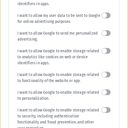
Τα επιβεβαιωμένα κρούσματα του ιού του Έμπολα στη Λαϊκή
identifiers in apps.
Δημοκρατία του Κονγκό αυξήθηκαν σε πάνω από 4.000 για πρώτη
φορά...
I want to allow my user data to be sent to Google
for online advertising purposes.
ΑΝΑΡΤΉΘΗΚΕ ΑΠΌ
KARFITSANEWS
07/08/2026
I want to allow Google to send me personalized
advertising.
I want to allow Google to enable storage related
to analytics like cookies on web or device
identifiers in apps.
I want to allow Google to enable storage related
to functionality of the website or app.
I want to allow Google to enable storage related
to personalization.
I want to allow Google to enable storage related
HEALTH
to security, including authentication
Ιός Δυτικού Νείλου: Στα 65 τα κρούσματα στην Ελλάδα – 23
functionality and fraud prevention, and other
νέα μέσα σε μία εβδομάδα, 6 θάνατοι