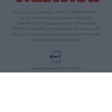
Η εταιρεία με την επωνυμία “POLITICAL MEDIA GROUP A.E.”
και κατ’ επέκταση η ιστοσελίδα που κατέχει αυτή
“www.karfitsa.gr” συμμορφώνονται με τη Σύσταση (ΕΕ)
2018/334 της Επιτροπής της 1ης Μαρτίου 2018 σχετικά με τα
μέτρα για την αποτελεσματική αντιμετώπιση του παράνομου
περιεχομένου στο διαδίκτυο (L 63).
Μοναδικός αριθμός Μ.Η.Τ. 262048
ΤΑ ΠΡΩΤΟΣΕΛΙΔΑ ΣΗΜΕΡΑ