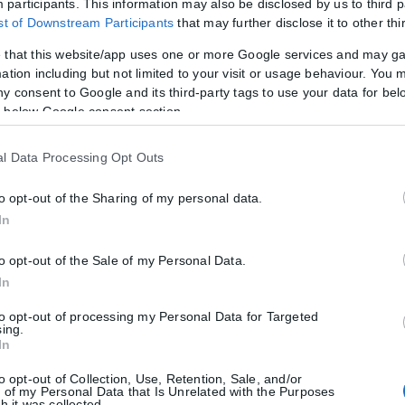
participants. This information may also be disclosed by us to third p
ist of Downstream Participants
that may further disclose it to other thi
 that this website/app uses one or more Google services and may g
ation including but not limited to your visit or usage behaviour. You m
εβαιωμένα κρούσματα Έμπολα
ny consent to Google and its third-party tags to use your data for bel
 below Google consent section.
κή Δημοκρατία του Κονγκό αυξήθηκαν σε πάνω από 4.000 για πρώτη 
l Data Processing Opt Outs
to opt-out of the Sharing of my personal data.
In
ματα στην Ελλάδα – 23 νέα μέσα σε μία εβδομ
to opt-out of the Sale of my Personal Data.
ν ιό του Δυτικού Νείλου στην Ελλάδα, με τον ΕΟΔΥ να ανακοινώνει...
In
to opt-out of processing my Personal Data for Targeted
sing.
In
to opt-out of Collection, Use, Retention, Sale, and/or
 of my Personal Data that Is Unrelated with the Purposes
h it was collected.