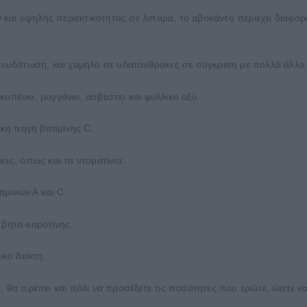
 και υψηλής περιεκτικότητας σε λιπαρά, το αβοκάντο περιέχει διάφο
α ενυδάτωση, και χαμηλό σε υδατάνθρακες σε σύγκριση με πολλά άλλα
κοπένιο, μαγγάνιο, ασβέστιο και φυλλικό οξύ.
ική πηγή βιταμίνης C.
κες, όπως και τα ντοματίνια.
ταμινών Α και C.
 βήτα-καροτίνης.
κό δείκτη.
θα πρέπει και πάλι να προσέξετε τις ποσότητες που τρώτε, ώστε ν