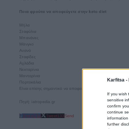
Ποια φρούτα να αποφεύγετε στην keto diet
Μήλα
Σταφύλια
Μπανάνες
Μάνγκο
Ανανά
Σταφίδες
Αχλάδια
Νεκταρίνια
Μανταρίνια
Karfitsa -
Πορτοκάλια
Είναι επίσης σημαντικό να αποφεύγετε όλα τα smoothies φ
If you wish 
sensitive i
Πηγή: iatropedia.gr
confirm you
continue se
Share
212
Tweet
133
Send
information 
further disc