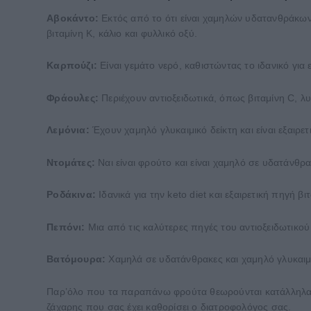
Αβοκάντο:
Εκτός από το ότι είναι χαμηλών υδατανθράκων
βιταμίνη Κ, κάλιο και φυλλικό οξύ.
Καρπούζι:
Είναι γεμάτο νερό, καθιστώντας το ιδανικό γι
Φράουλες:
Περιέχουν αντιοξειδωτικά, όπως βιταμίνη C, λυ
Λεμόνια:
Έχουν χαμηλό γλυκαιμικό δείκτη και είναι εξαιρετ
Ντομάτες:
Ναι είναι φρούτο και είναι χαμηλό σε υδατάνθρα
Ροδάκινα:
Ιδανικά για την keto diet και εξαιρετική πηγή βι
Πεπόνι:
Μια από τις καλύτερες πηγές του αντιοξειδωτικού
Βατόμουρα:
Χαμηλά σε υδατάνθρακες και χαμηλό γλυκαιμι
Παρ’όλο που τα παραπάνω φρούτα θεωρούνται κατάλληλα, 
ζάχαρης που σας έχει καθορίσει ο διατροφολόγος σας.