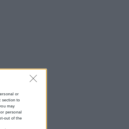
personal or
 section to
 you may
 or personal
pt-out of the
f