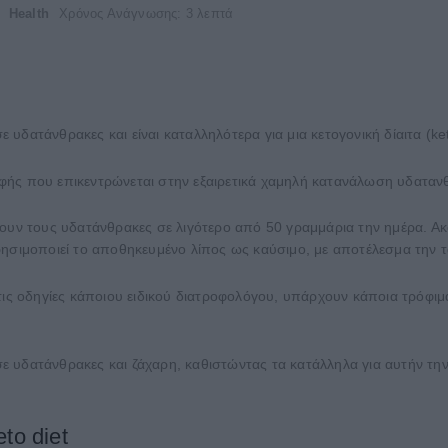
Health
Χρόνος Ανάγνωσης: 3 λεπτά
δατάνθρακες και είναι καταλληλότερα για μια κετογονική δίαιτα (ket
τροφής που επικεντρώνεται στην εξαιρετικά χαμηλή κατανάλωση υδατα
σουν τους υδατάνθρακες σε λιγότερο από 50 γραμμάρια την ημέρα. Α
ρησιμοποιεί το αποθηκευμένο λίπος ως καύσιμο, με αποτέλεσμα την τ
τις οδηγίες κάποιου ειδικού διατροφολόγου, υπάρχουν κάποια τρόφιμ
ε υδατάνθρακες και ζάχαρη, καθιστώντας τα κατάλληλα για αυτήν τη
to diet