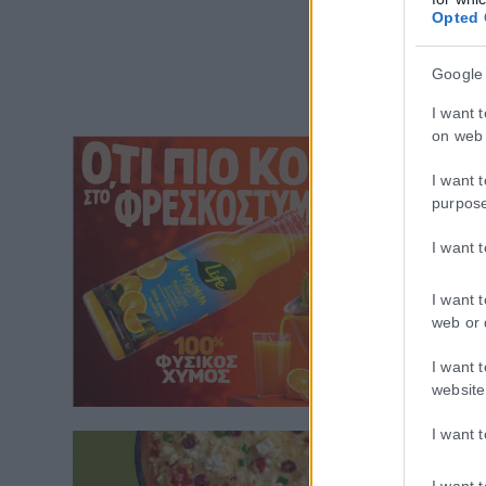
Opted 
Google
I want 
on web 
I want 
purpos
I want 
I want 
web or 
I want 
website
I want 
I want 