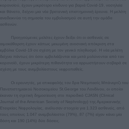
κορονοϊού, έχουν μικρότερο κίνδυνο για βαριά Covid-19, νοσηλεία
και θάνατο, δείχνει μια νέα βρετανική επιστημονική έρευνα. Η μελέτη
αναδεικνύει τη σημασία του εμβολιασμού σε αυτή την ομάδα
ασθενών.
Προηγούμενες μελέτες έχουν δείξει ότι οι ασθενείς σε
αιμοκάθαρση έχουν κάπως μειωμένη ανοσιακή απόκριση στα
εμβόλια Covid-19 σε σχέση με τον γενικό πληθυσμό. Η νέα μελέτη
δείχνει πάντως ότι όσοι εμβολιάζονται και μετά μολύνονται από τον
κορονοϊό, έχουν μικρότερη πιθανότητα να αρρωστήσουν σοβαρά σε
σχέση με τους ανεμβολίαστους νεφροπαθείς.
Οι ερευνητές, με επικεφαλής τον δρα Ντεμπασίς Μπάνερτζι του
Πανεπιστημιακού Νοσοκομείου St.George του Λονδίνου, οι οποίοι
έκαναν τη σχετική δημοσίευση στο περιοδικό CJASN (Clinical
Journal of the American Society of Nephrology) της Αμερικανικής
Εταιρείας Νεφρολογίας, ανέλυσαν στοιχεία για 1.323 ασθενείς, από
τους οποίους 1.047 ανεμβολίαστοι (79%), 87 (7%) είχαν κάνει μία
δόση και 190 (14%) δύο δόσεις.