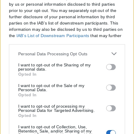
by us or personal information disclosed to third parties
prior to your opt-out. You may separately opt-out of the
further disclosure of your personal information by third
parties on the IAB’s list of downstream participants. This
information may also be disclosed by us to third parties on
the
IAB’s List of Downstream Participants
that may further
disclose it to other third parties.
Please note that this website/app uses one or more Google
Personal Data Processing Opt Outs
services and may gather and store information including
but not limited to your visit or usage behaviour. You may
I want to opt-out of the Sharing of my
personal data.
click to grant or deny consent to Google and its third-party
Opted In
tags to use your data for below specified purposes in below
Google consent section.
I want to opt-out of the Sale of my
Personal Data.
Opted In
I want to opt-out of processing my
Personal Data for Targeted Advertising.
Opted In
I want to opt-out of Collection, Use,
Η εταιρεία με την επωνυμία “POLITICAL MEDIA GROUP A.E.” και κατ’
Retention, Sale, and/or Sharing of my
επέκταση η ιστοσελίδα που κατέχει αυτή “www.karfitsa.gr”