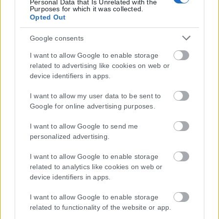
Personal Data that Is Unrelated with the
Purposes for which it was collected.
συμμορφώνονται με τη Σύσταση (ΕΕ) 2018/334 της Επιτροπής της
Opted Out
1ης Μαρτίου 2018 σχετικά με τα μέτρα για την αποτελεσματική
αντιμετώπιση του παράνομου περιεχομένου στο διαδίκτυο (L 63).
Google consents
I want to allow Google to enable storage
related to advertising like cookies on web or
device identifiers in apps.
Μοναδικός αριθμός Μ.Η.Τ. 262048
I want to allow my user data to be sent to
ΤΑ ΠΡΩΤΟΣΕΛΙΔΑ ΣΗΜΕΡΑ
Google for online advertising purposes.
I want to allow Google to send me
personalized advertising.
I want to allow Google to enable storage
related to analytics like cookies on web or
device identifiers in apps.
I want to allow Google to enable storage
related to functionality of the website or app.