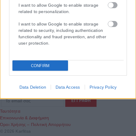
I want to allow Google to enable storage
related to personalization.
I want to allow Google to enable storage
related to security, including authentication
functionality and fraud prevention, and other
user protection.
Τα
πρωτοσέλιδα
των
εφημερίδων
CONFIRM
ΕΝΗΜΕΡΩΣΟΥ ΠΡΩΤΟΣ
Εγγραφή στο Newsletter
Data Deletion
Data Access
Privacy Policy
Ταυτότητα
Επικοινωνία & Διαφήμιση
Όροι Χρήσης – Πολιτική Απορρήτου
© 2026 Karfitsa