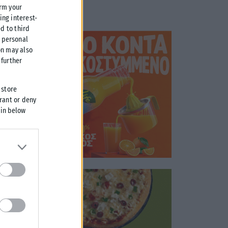
irm your
ing interest-
d to third
r personal
on may also
further
 store
grant or deny
 in below