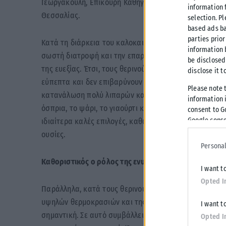
Γεωργακούλη, Επίκουρη Καθηγήτρια του Τμήματος Δια
information 
Θεσσαλίας.
selection. P
based ads ba
parties prior
Κατά τη διάρκεια του καλοκαιριού, τονίζει η κ. Γεωργ
information 
σωστή διατροφή και την επαρκή ενυδάτωση να αποτελ
be disclosed
της ευεξίας. Έτσι, τους θερινούς μήνες προτιμώνται σ
disclose it t
εύπεπτα και δεν επιβαρύνουν τον οργανισμό σε συνθή
Please note 
κατανάλωση πολύ λιπαρών και βαριών τροφών. Όπως α
information i
όσπρια, το ψάρι, το γιαούρτι και γενικότερα τα γεύμ
consent to G
Google conse
ιδιαίτερα καλές επιλογές, καθώς παρέχουν στον οργαν
ουσίες.
Personal
Καθοριστικός ο ρόλος της ενυδάτωσης
I want t
Opted I
Παράλληλα, κατά τους θερινούς μήνες, προσθέτει, αυξ
υψηλών θερμοκρασιών και της αυξημένης εφίδρωσης, 
I want t
σημαντική. Σε αυτό συμβάλλει ουσιαστικά η καθημερ
Opted I