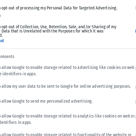
, τρόφιμα όπως το καρπούζι, το πεπόνι, το αγγούρι, η
o opt-out of processing my Personal Data for Targeted Advertising.
ωση υγρών όσο και στην κάλυψη αναγκών σε βιταμίνες και
n
o opt-out of Collection, Use, Retention, Sale, and/or Sharing of my
 Data that Is Unrelated with the Purposes for which it was
ή κατανάλωση νερού κατά τη διάρκεια της ημέρας, ακόμη και
d.
ut
 υπερβολική κατανάλωση αλκοόλ, αναψυκτικών με ζάχαρη και
α συμβάλει στην αφυδάτωση, ιδιαίτερα σε συνθήκες υψηλών
consents
o allow Google to enable storage related to advertising like cookies on web
e identifiers in apps.
o allow my user data to be sent to Google for online advertising purposes.
ωση τηγανητών, πολύ λιπαρών τροφών και μεγάλων γευμάτων
βάρους, ιδιαίτερα τις ώρες με υψηλές θερμοκρασίες»
,
o allow Google to send me personalized advertising.
στην ημέρα. Όσο για τα σνακ στην παραλία, συστήνει να
χαρη, αλάτι και κορεσμένα λιπαρά. Αντίθετα, πιο
o allow Google to enable storage related to analytics like cookies on web or
τοι ξηροί καρποί, το τοστ, το γιαούρτι και τα σπιτικά
dentifiers in apps.
o allow Google to enable storage related to functionality of the website or