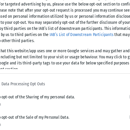
ιτολογίας και Διατροφολογίας του Πανεπιστημίου
for targeted advertising by us, please use the below opt-out section to conf
lease note that after your opt-out request is processed you may continue see
sed on personal information utilized by us or personal information disclose
 to your opt-out. You may separately opt-out of the further disclosure of you
ακούλη, οι ανάγκες του οργανισμού μεταβάλλονται, με τη
by third parties on the IAB’s list of downstream participants. This informati
ούν βασικούς παράγοντες για τη διατήρηση της υγείας και
 by us to third parties on the
IAB’s List of Downstream Participants
that may 
υνήθως πιο ελαφριά και δροσερά γεύματα, τα οποία είναι πιο
o other third parties.
κες ζέστης, ενώ καλό είναι να αποφεύγεται η συχνή
that this website/app uses one or more Google services and may gather and
ναφέρει, οι σαλάτες με λαχανικά εποχής, τα φρούτα, τα
ncluding but not limited to your visit or usage behaviour. You may click to 
ατα που βασίζονται στη μεσογειακή διατροφή αποτελούν
oogle and its third-party tags to use your data for below specified purposes
nt section.
ισμό πολύτιμες βιταμίνες, μέταλλα και αντιοξειδωτικές
 Data Processing Opt Outs
o opt-out of the Sharing of my personal data.
n
άνονται και οι ανάγκες του οργανισμού σε υγρά, λόγω των
γεγονός που καθιστά την επαρκή ενυδάτωση ιδιαίτερα
o opt-out of the Sale of my Personal Data.
ινή κατανάλωση φρούτων και λαχανικών με υψηλή
n