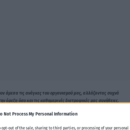
υν άμεσα τις ανάγκες του οργανισμού μας, αλλάζοντας συχνά
την όρεξη όσο και τις καθημερινές διατροφικές μας συνήθειες.
o Not Process My Personal Information
διατηρήσουμε την ενέργειά μας και πώς θα αποφύγουμε την
κό-Μακεδονικό Πρακτορείο Ειδήσεων η Καλλιόπη
o opt-out of the sale, sharing to third parties, or processing of your personal