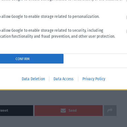
o allow Google to enable storage related to personalization.
ια των τροφίμων κατά τους θερινούς μήνες, καθώς οι υψηλές
o allow Google to enable storage related to security, including
υ μένουν πολλές ώρες εκτός ψυγείου. Χρειάζεται προσοχή
cation functionality and fraud prevention, and other user protection.
ουμε μαζί μας στην παραλία ή σε εκδρομές, ώστε να
CONFIRM
ηση ισορροπημένων διατροφικών συνηθειών και η σωστή
ρηση της ενέργειας και της καλής λειτουργίας του
Data Deletion
Data Access
Privacy Policy
Tweet
Send