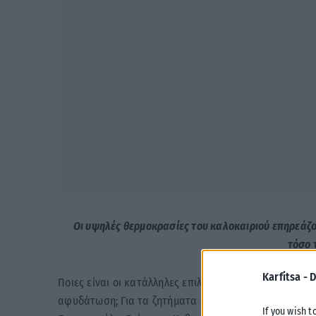
Οι υψηλές θερμοκρασίες του καλοκαιριού επηρεάζο
τόσο 
Karfitsa -
D
Ποιες είναι οι κατάλληλες επιλογές τροφίμων για να 
αφυδάτωση; Για τα ζητήματα αυτά μίλησε στο Αθηναϊ
If you wish t