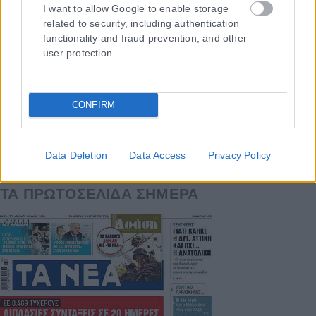
I want to allow Google to enable storage
related to security, including authentication
Η εταιρεία με την επωνυμία “POLITICAL MEDIA GROUP A.E.” και κατ’
functionality and fraud prevention, and other
επέκταση η ιστοσελίδα που κατέχει αυτή “www.karfitsa.gr”
user protection.
συμμορφώνονται με τη Σύσταση (ΕΕ) 2018/334 της Επιτροπής της
1ης Μαρτίου 2018 σχετικά με τα μέτρα για την αποτελεσματική
αντιμετώπιση του παράνομου περιεχομένου στο διαδίκτυο (L 63).
CONFIRM
Data Deletion
Data Access
Privacy Policy
Μοναδικός αριθμός Μ.Η.Τ. 262048
ΤΑ ΠΡΩΤΟΣΕΛΙΔΑ ΣΗΜΕΡΑ