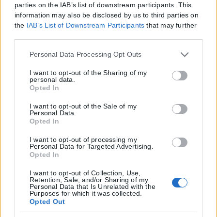
parties on the IAB’s list of downstream participants. This
information may also be disclosed by us to third parties on
the
IAB’s List of Downstream Participants
that may further
disclose it to other third parties.
Please note that this website/app uses one or more Google
Personal Data Processing Opt Outs
services and may gather and store information including
but not limited to your visit or usage behaviour. You may
I want to opt-out of the Sharing of my
personal data.
click to grant or deny consent to Google and its third-party
Opted In
tags to use your data for below specified purposes in below
Google consent section.
I want to opt-out of the Sale of my
Personal Data.
Opted In
I want to opt-out of processing my
Personal Data for Targeted Advertising.
Opted In
I want to opt-out of Collection, Use,
Retention, Sale, and/or Sharing of my
Personal Data that Is Unrelated with the
Purposes for which it was collected.
Opted Out