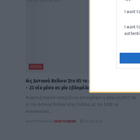
I want t
I want t
authenti
HEALTH
Ιός Δυτικού Νείλου: Στα 65 τα κρούσματα στην Ελλάδ
– 23 νέα μέσα σε μία εβδομάδα, 6 θάνατοι
Αυξητική πορεία συνεχίζει να καταγράφει η λοίμωξη από τον
ιό του Δυτικού Νείλου στην Ελλάδα, με τον ΕΟΔΥ να
ανακοινώνει...
ΑΝΑΡΤΉΘΗΚΕ ΑΠΌ
KARFITSANEWS
06/08/2026