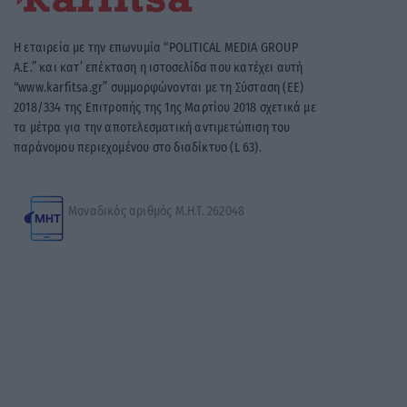
Η εταιρεία με την επωνυμία “POLITICAL MEDIA GROUP
A.E.” και κατ’ επέκταση η ιστοσελίδα που κατέχει αυτή
“www.karfitsa.gr” συμμορφώνονται με τη Σύσταση (ΕΕ)
2018/334 της Επιτροπής της 1ης Μαρτίου 2018 σχετικά με
τα μέτρα για την αποτελεσματική αντιμετώπιση του
παράνομου περιεχομένου στο διαδίκτυο (L 63).
Μοναδικός αριθμός Μ.Η.Τ. 262048