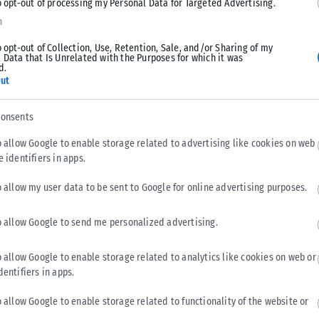
o opt-out of processing my Personal Data for Targeted Advertising.
χρόνο… Οι ασθενείς με καρκίνο του προστάτη στην
n
ς αιχμής, οι οποίες αποτελούν μέρος της πλέον σύγχρονης
ται να απομακρυνθούν από τον τόπο κατοικίας τους και το
o opt-out of Collection, Use, Retention, Sale, and/or Sharing of my
 Data that Is Unrelated with the Purposes for which it was
d.
ut
για τους ασθενείς με μεταστατικό καρκίνο του προστάτη
ής του ΠΓΝΑ, αν. καθηγητής Ογκολογίας, Δημήτριος Ματθαίος,
consents
ην περιοχή τους σε θεραπείες που μέχρι πριν από λίγα
δικευμένα κέντρα διεθνώς.
o allow Google to enable storage related to advertising like cookies on web
e identifiers in apps.
λεξανδρούπολης
ΠΓΝΑ
πυρηνικής ογκολογίας
o allow my user data to be sent to Google for online advertising purposes.
o allow Google to send me personalized advertising.
Tweet
Send
o allow Google to enable storage related to analytics like cookies on web or
dentifiers in apps.
o allow Google to enable storage related to functionality of the website or