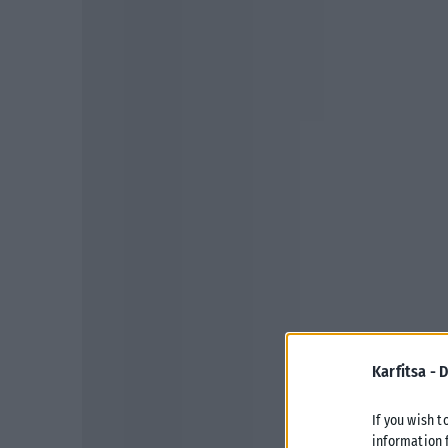
Karfitsa -
D
If you wish t
information 