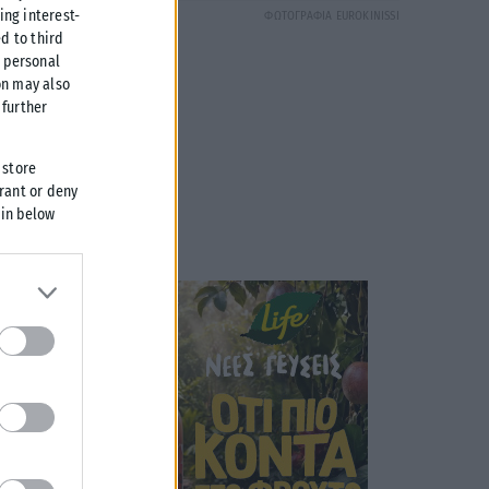
ing interest-
ΦΩΤΟΓΡΑΦΙΑ EUROKINISSI
d to third
r personal
on may also
further
 store
grant or deny
 in below