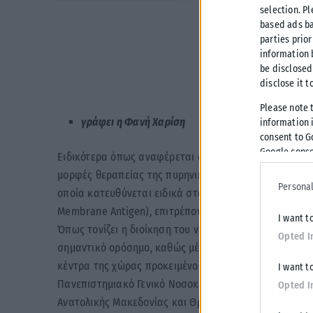
selection. P
based ads ba
parties prior
Την πρώτη 
information 
be disclosed
disclose it t
η διοίκηση του Πα
Please note 
γράφει η Φανή Χαρίση
information i
consent to G
Google conse
Ειδικότερα όπως αναφέρεται στη σχετική ανακοίνωση, 
μορφές θεραπείας της πυρηνικής ογκολογίας παγκοσμί
Personal
οποία κατευθύνεται ειδικά στα καρκινικά κύτταρα το
Membrane Antigen), επιτρέποντας την εκλεκτική κατα
I want t
Όπως τονίζει η διοίκηση του νοσηλευτικού ιδρύματος
Opted I
σημαντικό ορόσημο, καθώς μέχρι πρόσφατα πολλοί ασ
κέντρα της χώρας προκειμένου να έχουν πρόσβαση σε 
I want t
Πανεπιστημιακό Γενικό Νοσοκομείο Αλεξανδρούπολης,
Opted I
Ανατολικής Μακεδονίας και Θράκης, καλύπτει τις αν