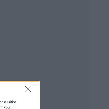
 or sensitive
irm your