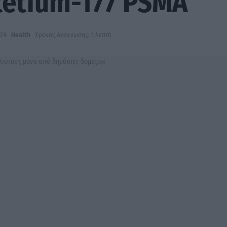
tetium-177 PSMA
026
Health
Χρόνος Ανάγνωσης: 1 λεπτό