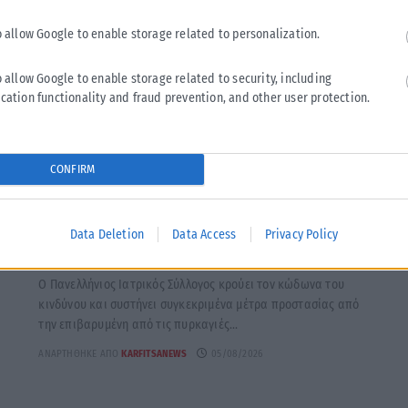
o allow Google to enable storage related to personalization.
o allow Google to enable storage related to security, including
cation functionality and fraud prevention, and other user protection.
CONFIRM
HEALTH
Data Deletion
Data Access
Privacy Policy
α
ΠΙΣ: Οδηγίες και μέτρα προστασίας για τους πολίτες
λόγω των εκτεταμένων πυρκαγιών
Ο Πανελλήνιος Ιατρικός Σύλλογος κρούει τον κώδωνα του
κινδύνου και συστήνει συγκεκριμένα μέτρα προστασίας από
την επιβαρυμένη από τις πυρκαγιές...
ΑΝΑΡΤΉΘΗΚΕ ΑΠΌ
KARFITSANEWS
05/08/2026