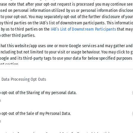
lease note that after your opt-out request is processed you may continue see
sed on personal information utilized by us or personal information disclose
 to your opt-out. You may separately opt-out of the further disclosure of you
επιτυχή χορήγηση θεραπείας με Lutetium-177 PSMA σε ασθενή
by third parties on the IAB’s list of downstream participants. This informati
με προχωρημένο καρκίνο του προστάτη, γνωστοποίησε
 by us to third parties on the
IAB’s List of Downstream Participants
that may 
o other third parties.
νεπιστημιακού Γενικού Νοσοκομείου Αλεξανδρούπολης (ΠΓΝΑ).
that this website/app uses one or more Google services and may gather and
ncluding but not limited to your visit or usage behaviour. You may click to 
oogle and its third-party tags to use your data for below specified purposes
nt section.
πρόκειται για μία από τις πλέον σύγχρονες και καινοτόμες
ως: μία στοχευμένη ραδιοϊσοτοπική θεραπεία ακριβείας, η
 Data Processing Opt Outs
υ προστάτη που εκφράζουν το μόριο PSMA (Prostate Specific
στροφή τους με ελάχιστη επιβάρυνση των υγιών ιστών.
o opt-out of the Sharing of my personal data.
, η εισαγωγή στο ΠΓΝΑ της εν λόγω θεραπείας «αποτελεί
n
θενείς ήταν υποχρεωμένοι να μετακινούνται σε μεγάλα
τόσο εξειδικευμένες θεραπευτικές επιλογές. Το
o opt-out of the Sale of my Personal Data.
 ως το μεγαλύτερο τριτοβάθμιο νοσοκομείο της Περιφέρειας
n
άγκες ενός μεγάλου γεωγραφικού διαμερίσματος της χώρας