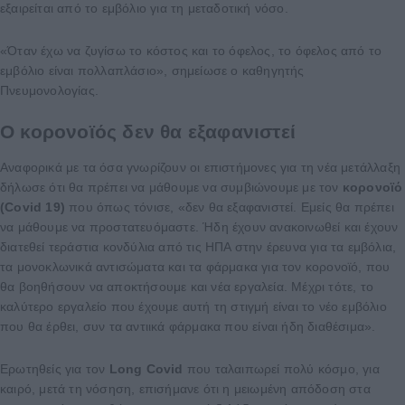
εξαιρείται από το εμβόλιο για τη μεταδοτική νόσο.
«Όταν έχω να ζυγίσω το κόστος και το όφελος, το όφελος από το
εμβόλιο είναι πολλαπλάσιο», σημείωσε ο καθηγητής
Πνευμονολογίας.
Ο κορονοϊός δεν θα εξαφανιστεί
Αναφορικά με τα όσα γνωρίζουν οι επιστήμονες για τη νέα μετάλλαξη
δήλωσε ότι θα πρέπει να μάθουμε να συμβιώνουμε με τον
κορονοϊό
(Covid 19)
που όπως τόνισε, «δεν θα εξαφανιστεί. Εμείς θα πρέπει
να μάθουμε να προστατευόμαστε. Ήδη έχουν ανακοινωθεί και έχουν
διατεθεί τεράστια κονδύλια από τις ΗΠΑ στην έρευνα για τα εμβόλια,
τα μονοκλωνικά αντισώματα και τα φάρμακα για τον κορονοϊό, που
θα βοηθήσουν να αποκτήσουμε και νέα εργαλεία. Μέχρι τότε, το
καλύτερο εργαλείο που έχουμε αυτή τη στιγμή είναι το νέο εμβόλιο
που θα έρθει, συν τα αντιικά φάρμακα που είναι ήδη διαθέσιμα».
Ερωτηθείς για τον
Long Covid
που ταλαιπωρεί πολύ κόσμο, για
καιρό, μετά τη νόσηση, επισήμανε ότι η μειωμένη απόδοση στα