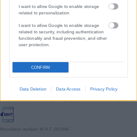
I want to allow Google to enable storage
related to personalization.
I want to allow Google to enable storage
related to security, including authentication
functionality and fraud prevention, and other
user protection.
CONFIRM
Η εταιρεία με την επωνυμία “POLITICAL MEDIA GROUP A.E.” και κατ’
επέκταση η ιστοσελίδα που κατέχει αυτή “www.karfitsa.gr”
συμμορφώνονται με τη Σύσταση (ΕΕ) 2018/334 της Επιτροπής της
Data Deletion
Data Access
Privacy Policy
1ης Μαρτίου 2018 σχετικά με τα μέτρα για την αποτελεσματική
αντιμετώπιση του παράνομου περιεχομένου στο διαδίκτυο (L 63).
Μοναδικός αριθμός Μ.Η.Τ. 262048