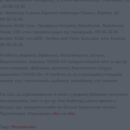
Δ. Αμπελοκήπων- Μενεμένης, Β ΚΑΠΗ Αμπελοκήπων, Ελευθερίας 55
, 09:00-15:00.
Δ. Νεάπολης-Συκεών,δημοτικό κατάστημα Πεύκων, Ειρήνης 19,
09:30-15:00
Ιατρείο ΕΟΔΥ στην Περιφέρεια Κεντρικής Μακεδονίας, Βασιλίσσης
Όλγας 198, στον προαύλιο χώρο της περιφέρειας, 09:30-15:00.
Ιατρείο ΕΟΔΥ στη ΔΕΘ, είσοδος από Πύλη Εμπορίου στην Εγνατία,
08:30-15:30.
Η έκδοση ψηφιακής βεβαίωσης αποτελέσματος για τους
διαγνωστικούς ελέγχους COVID-19 πραγματοποιείται από το gov.gr,
στην υπηρεσία «Βεβαίωση αρνητικού διαγνωστικού ελέγχου
κορωνοϊού COVID-19». Η σύνδεση με τη συγκεκριμένη υπηρεσία
απαιτεί τους προσωπικούς κωδικούς πρόσβασης στο taxisnet.
Για τους μη εμβολιασμένους πολίτες η ψηφιακή βεβαίωση αρνητικού
αποτελέσματος από το gov.gr είναι διαθέσιμη μόνον εφόσον ο
έλεγχος έχει πραγματοποιηθεί σε ιδιωτικό διαγνωστικό κέντρο.
Περισσότερες πληροφορίες
εδώ
και
εδώ
.
Tags:
Θεσσαλονίκη