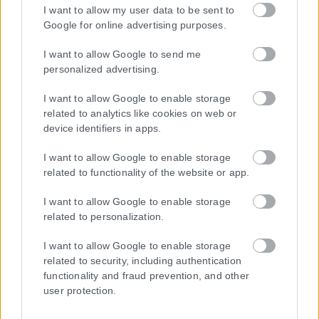
I want to allow my user data to be sent to
Google for online advertising purposes.
Η εταιρεία με την επωνυμία “POLITICAL MEDIA GROUP A.E.” και κατ’
επέκταση η ιστοσελίδα που κατέχει αυτή “www.karfitsa.gr”
I want to allow Google to send me
συμμορφώνονται με τη Σύσταση (ΕΕ) 2018/334 της Επιτροπής της
personalized advertising.
1ης Μαρτίου 2018 σχετικά με τα μέτρα για την αποτελεσματική
αντιμετώπιση του παράνομου περιεχομένου στο διαδίκτυο (L 63).
I want to allow Google to enable storage
related to analytics like cookies on web or
device identifiers in apps.
I want to allow Google to enable storage
Μοναδικός αριθμός Μ.Η.Τ. 262048
related to functionality of the website or app.
ΤΑ ΠΡΩΤΟΣΕΛΙΔΑ ΣΗΜΕΡΑ
I want to allow Google to enable storage
related to personalization.
I want to allow Google to enable storage
related to security, including authentication
functionality and fraud prevention, and other
user protection.