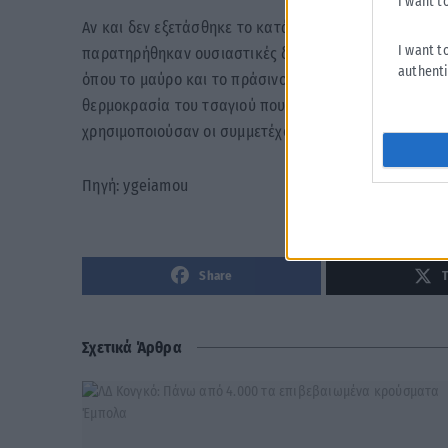
I want t
Αν και δεν εξετάσθηκε το κατά πόσον ορισμένοι τύποι
I want t
παρατηρήθηκαν ουσιαστικές διαφορές μεταξύ των κατ
authenti
όπου το μαύρο και το πράσινο τσάι είναι πιο διαδεδομ
θερμοκρασία του τσαγιού που κατανάλωναν, ενώ δεν 
χρησιμοποιούσαν οι συμμετέχοντες.
Πηγή: ygeiamou
Share
Σχετικά Άρθρα