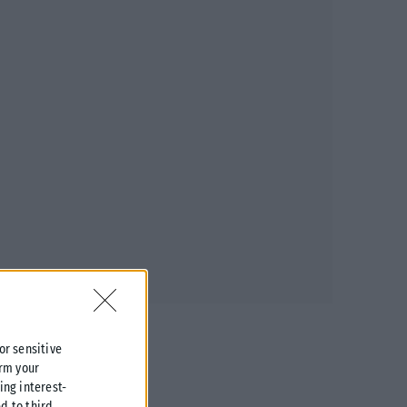
 or sensitive
irm your
ing interest-
d to third