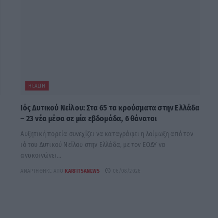
HEALTH
Ιός Δυτικού Νείλου: Στα 65 τα κρούσματα στην Ελλάδα
– 23 νέα μέσα σε μία εβδομάδα, 6 θάνατοι
Αυξητική πορεία συνεχίζει να καταγράφει η λοίμωξη από τον
ιό του Δυτικού Νείλου στην Ελλάδα, με τον ΕΟΔΥ να
ανακοινώνει...
ΑΝΑΡΤΉΘΗΚΕ ΑΠΌ
KARFITSANEWS
06/08/2026