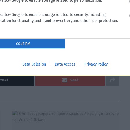
o allow Google to enable storage related to personalization.
 τσαγιού επηρεάζουν τη βιολογική γήρανση, δεν
o allow Google to enable storage related to security, including
αναλωτών τσαγιού στο Ηνωμένο Βασίλειο και στην Κίνα,
cation functionality and fraud prevention, and other user protection.
ένα, αντίστοιχα. Τέλος, δεν είχε καμία επίδραση η
καταγράφηκε το μέγεθος των φλιτζανιών τσαγιού που
CONFIRM
Data Deletion
Data Access
Privacy Policy
Tweet
Send