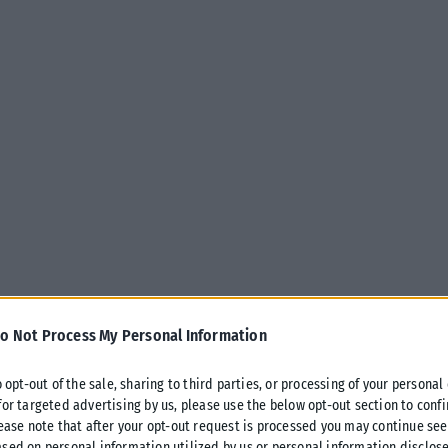
o Not Process My Personal Information
o opt-out of the sale, sharing to third parties, or processing of your personal
άσκησης και γενικότερα των συνηθειών
for targeted advertising by us, please use the below opt-out section to conf
lease note that after your opt-out request is processed you may continue see
οι ερευνητές προτείνουν να λάβουμε
sed on personal information utilized by us or personal information disclose