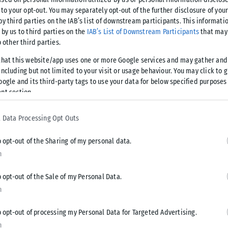
 to your opt-out. You may separately opt-out of the further disclosure of you
ός αρχαίου ροφήματος με πολλά και
by third parties on the IAB’s list of downstream participants. This informati
ν υγεία.
 by us to third parties on the
IAB’s List of Downstream Participants
that may 
o other third parties.
ήμονες από το Πανεπιστήμιο Sichuan στο Chengdu της Κίνας,
that this website/app uses one or more Google services and may gather and
estern Pacific, τρία φλιτζάνια τσάι την ημέρα θα μπορούσαν
ncluding but not limited to your visit or usage behaviour. You may click to 
αντιγηραντικά συστατικά, σύμφωνα με τους ίδιους,
oogle and its third-party tags to use your data for below specified purposes
nt section.
σε ένα φλιτζάνι τσάι, όπως τα φλαβονοειδή. Επιπλέον,
τσάι είναι πλούσιο σε ουσίες που συνδέονται με τη βελτίωση
 Data Processing Opt Outs
υ.
o opt-out of the Sharing of my personal data.
χεία από 5.998 Βρετανούς ηλικίας 37 έως 73 ετών και 7.931
n
να αυτά ελήφθησαν μετά από τη συμπλήρωση ενός
σης τσαγιού, συμπεριλαμβανομένου του τύπου που
o opt-out of the Sale of my Personal Data.
 (ένα παραδοσιακό κινέζικο τσάι που επίσης αδυνατίζει και
n
νιών που έπιναν την ημέρα.
o opt-out of processing my Personal Data for Targeted Advertising.
n
η μεταξύ των δεικτών γήρανσης των συμμετεχόντων,