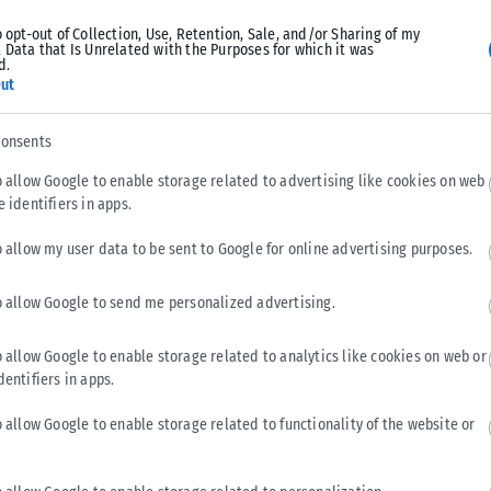
ι του ποσοστού σωματικού λίπους, για να υπολογίσει τη
o opt-out of Collection, Use, Retention, Sale, and/or Sharing of my
 Data that Is Unrelated with the Purposes for which it was
d.
ut
αν μοτίβα που σηματοδοτούσαν βραδύτερη βιολογική
consents
 πιθανότητες να είναι άνδρες και να καταναλώνουν αλκοόλ,
ή, παρουσιάζοντας παράλληλα λιγότερα συμπτώματα άγχους
o allow Google to enable storage related to advertising like cookies on web
e identifiers in apps.
o allow my user data to be sent to Google for online advertising purposes.
ότερα αντιγηραντικά οφέλη μεταξύ όσων κατανάλωναν
α πίνουν τσάι παρουσίασαν επίσης μεγαλύτερη αύξηση στην
o allow Google to send me personalized advertising.
ερευνητές.
o allow Google to enable storage related to analytics like cookies on web or
ιδιότητες, αναφέρουν ότι «οι πολυφαινόλες, οι κύριες
dentifiers in apps.
τερικό μικροβίωμα, το οποίο παίζει σημαντικό ρόλο στη
o allow Google to enable storage related to functionality of the website or
, στην ανοσία, sτον μεταβολισμό και sτη γνωστική