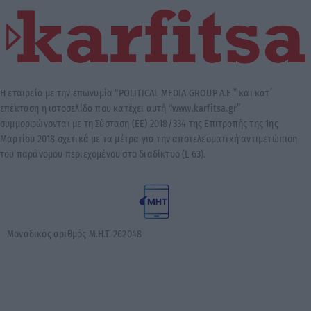
Η εταιρεία με την επωνυμία “POLITICAL MEDIA GROUP A.E.” και κατ’
επέκταση η ιστοσελίδα που κατέχει αυτή “www.karfitsa.gr”
συμμορφώνονται με τη Σύσταση (ΕΕ) 2018/334 της Επιτροπής της 1ης
Μαρτίου 2018 σχετικά με τα μέτρα για την αποτελεσματική αντιμετώπιση
του παράνομου περιεχομένου στο διαδίκτυο (L 63).
Μοναδικός αριθμός Μ.Η.Τ. 262048