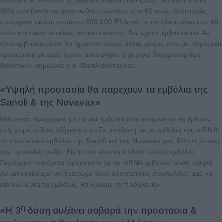
διαλέγουμε. Αν δείτε τη χθεσινή έκθεση του ΕΟΔΥ, θα δείτε ότι το
95% των θανάτων ήταν ανθρώπων άνω των 60 ετών. Δυστυχώς
υπάρχουν ακόμα περίπου 300.000 Έλληνες στην ηλικία άνω των 60
ετών που είναι εντελώς απροστάτευτοι, δεν έχουν εμβολιαστεί. Αν
ήταν εμβολιασμένοι θα ήμασταν όπως άλλες χώρες που με παρόμοια
κρούσματα με εμάς έχουν μονοψήφιο ή χαμηλό διψήφιο αριθμό
θανάτων» σημείωσε ο κ. Βασιλακόπουλος.
«Υψηλή προστασία θα παρέχουν τα εμβόλια της
Sanofi & της Novavax»
Μιλώντας αναφορικά με τα νέα εμβόλια που αναμένεται να έρθουν
στη χώρα ο ίδιος εξήγησε ότι «Σε αντίθεση με τα εμβόλια του mRNA,
τα πρωτεϊνικά εμβόλια της Sanofi και της Novavax μας δίνουν έτοιμη
την πρωτεΐνη ακίδα. Είναι σαν κάποια παλιού τύπου εμβόλια.
Παρέχουν παρόμοια προστασία με τα mRNA εμβόλια, πολύ υψηλή.
Αν μπορούσαμε να πείσουμε τους δύσπιστους συμπολίτες μας να
κάνουν αυτά τα εμβόλια, θα λύναμε το πρόβλημα».
η
«Η 3
δόση αυξάνει σοβαρά την προστασία &