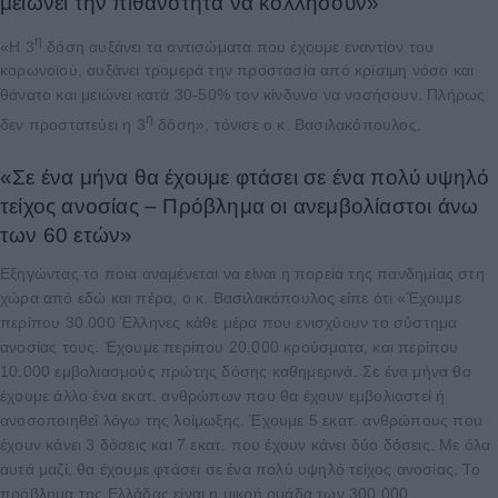
μειώνει την πιθανότητα να κολλήσουν»
η
«Η 3
δόση αυξάνει τα αντισώματα που έχουμε εναντίον του
κορωνοϊού, αυξάνει τρομερά την προστασία από κρίσιμη νόσο και
θάνατο και μειώνει κατά 30-50% τον κίνδυνο να νοσήσουν. Πλήρως
η
δεν προστατεύει η 3
δόση», τόνισε ο κ. Βασιλακόπουλος.
«Σε ένα μήνα θα έχουμε φτάσει σε ένα πολύ υψηλό
τείχος ανοσίας – Πρόβλημα οι ανεμβολίαστοι άνω
των 60 ετών»
Εξηγώντας το ποια αναμένεται να είναι η πορεία της πανδημίας στη
χώρα από εδώ και πέρα, ο κ. Βασιλακόπουλος είπε ότι «Έχουμε
περίπου 30.000 Έλληνες κάθε μέρα που ενισχύουν το σύστημα
ανοσίας τους. Έχουμε περίπου 20.000 κρούσματα, και περίπου
10.000 εμβολιασμούς πρώτης δόσης καθημερινά. Σε ένα μήνα θα
έχουμε άλλο ένα εκατ. ανθρώπων που θα έχουν εμβολιαστεί ή
ανοσοποιηθεί λόγω της λοίμωξης. Έχουμε 5 εκατ. ανθρώπους που
έχουν κάνει 3 δόσεις και 7 εκατ. που έχουν κάνει δύο δόσεις. Με όλα
αυτά μαζί, θα έχουμε φτάσει σε ένα πολύ υψηλό τείχος ανοσίας. Το
πρόβλημα της Ελλάδας είναι η μικρή ομάδα των 300.000