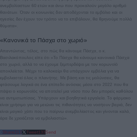
ανεμβολίαστων 60 ετών και άνω που προκαλούν μεγάλο αριθμό
θανάτων. Όταν οι κοινωνίες δεν αποδέχονται το εμβόλιο και οι
ηγεσίες δεν έχουν τον τρόπο να το επιβάλουν, θα θρηνούμε πολλά
θύματα».
«Κανονικά το Πάσχα στο χωριό»
Απαντώντας, τέλος, στο πώς θα κάνουμε Πάσχα, ο κ.
Βασιλακόπουλος είπε ότι «Το Πάσχα θα κάνουμε κανονικά Πάσχα
στο χωριό, αλλά το να έχουμε ξεμπερδέψει με τον κορωνοϊό
αποκλείεται. Μέχρι το καλοκαίρι θα υπάρχουν εμβόλια για να
εμβολιαστεί όλος ο πλανήτης. Με βάση και τις μολύνσεις, θα
φτάσουμε λογικά σε ένα επίπεδο ανόσιας μέσα στο 2022 που θα
πάψει ο κορωνοϊός να αποτελεί μια νόσο που δεν μπορείς καθόλου
να αντιμετωπίσεις. Υπάρχουν και βοηθητικά εργαλεία. Το φάρμακο
είναι χρήσιμο για να μειώνει τις πιθανότητες να νοσήουν βαριά, δεν
είναι μαγικό χάπι που το παίρνω ανεμβολίαστος και γίνονται καλά,
άρα δε χρειάζεται να εμβολιαστώ».
Share
212
Tweet
133
Send