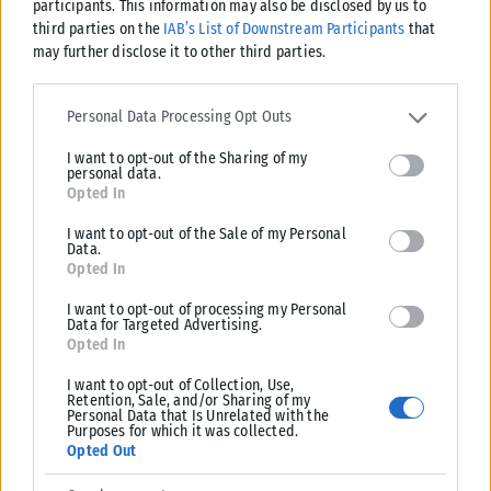
Υπ. Παιδείας: 168 αιτήσεις από 23 χώρες για το νέο
participants. This information may also be disclosed by us to
αγγλόφωνο πρόγραμμα Ιατρικής του Πανεπιστημίου Πατρών
third parties on the
IAB’s List of Downstream Participants
that
may further disclose it to other third parties.
Έντονο διεθνές ενδιαφέρον καταγράφει το νέο αγγλόφωνο
προπτυχιακό πρόγραμμα Ιατρικής του Πανεπιστημίου Πατρών, με 168
Please note that this website/app uses one or more Google
αιτήσεις από υποψήφιους φοιτητές από...
services and may gather and store information including but not
Personal Data Processing Opt Outs
limited to your visit or usage behaviour. You may click to grant or
ΑΝΑΡΤΉΘΗΚΕ ΑΠΌ
KARFITSANEWS
06/08/2026
I want to opt-out of the Sharing of my
deny consent to Google and its third-party tags to use your data
personal data.
for below specified purposes in below Google consent section.
Opted In
I want to opt-out of the Sale of my Personal
Data.
Opted In
I want to opt-out of processing my Personal
Data for Targeted Advertising.
Opted In
I want to opt-out of Collection, Use,
Retention, Sale, and/or Sharing of my
Personal Data that Is Unrelated with the
Purposes for which it was collected.
Opted Out
ΕΛΛΆΔΑ