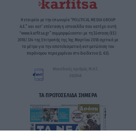
Η εταιρεία με την επωνυμία “POLITICAL MEDIA GROUP
A.E.” και κατ’ επέκταση η ιστοσελίδα που κατέχει αυτή
“www.karfitsa.gr” συμμορφώνονται με τη Σύσταση (ΕΕ)
2018/334 της Επιτροπής της 1ης Μαρτίου 2018 σχετικά με
τα μέτρα για την αποτελεσματική αντιμετώπιση του
παράνομου περιεχομένου στο διαδίκτυο (L 63).
Μοναδικός αριθμός Μ.Η.Τ.
262048
ΤΑ ΠΡΩΤΟΣΕΛΙΔΑ ΣΗΜΕΡΑ