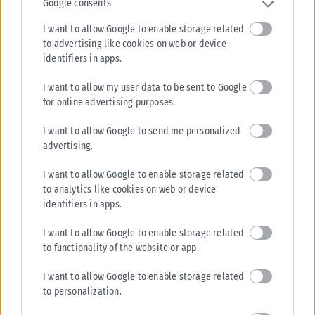
Google consents
Παράσυρση πεζού από ΙΧ στον Δενδροπόταμο
I want to allow Google to enable storage related
Παράσυρση πεζού από αυτοκίνητο σημειώθηκε λίγο πριν τις 5 μ.μ. στις
to advertising like cookies on web or device
γραμμές των τρένων, σε σημείο λίγο πριν τον Δενδροπόταμο....
identifiers in apps.
ΑΝΑΡΤΉΘΗΚΕ ΑΠΌ
KARFITSANEWS
06/08/2026
I want to allow my user data to be sent to Google
for online advertising purposes.
I want to allow Google to send me personalized
advertising.
I want to allow Google to enable storage related
to analytics like cookies on web or device
identifiers in apps.
I want to allow Google to enable storage related
to functionality of the website or app.
I want to allow Google to enable storage related
to personalization.