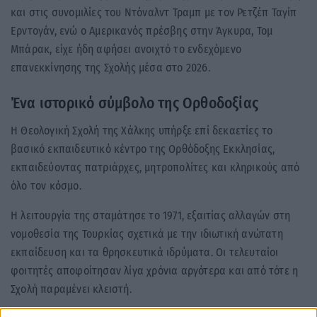
και στις συνομιλίες του Ντόναλντ Τραμπ με τον Ρετζέπ Ταγίπ
Ερντογάν, ενώ ο Αμερικανός πρέσβης στην Άγκυρα, Τομ
Μπάρακ, είχε ήδη αφήσει ανοιχτό το ενδεχόμενο
επανεκκίνησης της Σχολής μέσα στο 2026.
Ένα ιστορικό σύμβολο της Ορθοδοξίας
Η Θεολογική Σχολή της Χάλκης υπήρξε επί δεκαετίες το
βασικό εκπαιδευτικό κέντρο της Ορθόδοξης Εκκλησίας,
εκπαιδεύοντας πατριάρχες, μητροπολίτες και κληρικούς από
όλο τον κόσμο.
Η λειτουργία της σταμάτησε το 1971, εξαιτίας αλλαγών στη
νομοθεσία της Τουρκίας σχετικά με την ιδιωτική ανώτατη
εκπαίδευση και τα θρησκευτικά ιδρύματα. Οι τελευταίοι
φοιτητές αποφοίτησαν λίγα χρόνια αργότερα και από τότε η
Σχολή παραμένει κλειστή.