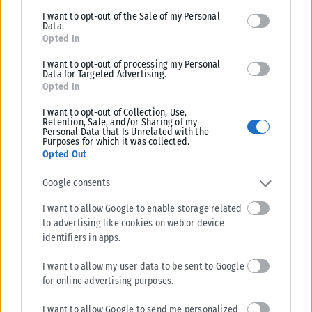
I want to opt-out of the Sale of my Personal
Data.
Opted In
I want to opt-out of processing my Personal
Data for Targeted Advertising.
ΕΛΛΆΔΑ
Opted In
Η συγκινητική ανάρτηση της Αφροδίτης Νέστορα για τη
I want to opt-out of Collection, Use,
Retention, Sale, and/or Sharing of my
μητέρα της: «Συγγνώμη που δεν κατάφερα να σε
Personal Data that Is Unrelated with the
προστατεύσω»
Purposes for which it was collected.
Opted Out
Με μια συγκινητική ανάρτηση, η Αφροδίτη Νέστορα περιγράφει τον
βαθύ πόνο για την απώλεια της μητέρας της, η οποία έχασε...
Google consents
ΑΝΑΡΤΉΘΗΚΕ ΑΠΌ
ΒΟΎΛΑ ΑΛΜΑΛΙΏΤΗ
10/08/2026
I want to allow Google to enable storage related
to advertising like cookies on web or device
identifiers in apps.
I want to allow my user data to be sent to Google
for online advertising purposes.
I want to allow Google to send me personalized