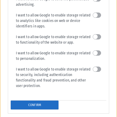
advertising.
I want to allow Google to enable storage related
to analytics like cookies on web or device
identifiers in apps.
I want to allow Google to enable storage related
ΕΛΛΆΔΑ
to functionality of the website or app.
Έφυγε από τη ζωή ο Νίκος Καλογερόπουλος
I want to allow Google to enable storage related
Έφυγε από τη ζωή, σε ηλικία 74 ετών, ο Νίκος Καλογερόπουλος,
to personalization.
ηθοποιός, σκηνοθέτης, σεναριογράφος, ποιητής και τραγουδοποιός. Το
1981 πρωταγωνίστησε...
I want to allow Google to enable storage related
to security, including authentication
ΑΝΑΡΤΉΘΗΚΕ ΑΠΌ
KARFITSANEWS
10/08/2026
functionality and fraud prevention, and other
user protection.
CONFIRM