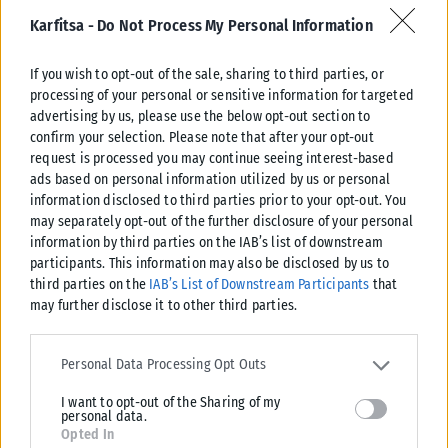
Για πολλούς αναλυτές, μια ενδεχόμενη επαναλειτουργία θα
Karfitsa -
Do Not Process My Personal Information
μπορούσε να αποτελέσει μήνυμα βελτίωσης των σχέσεων της
Άγκυρας με τη Δύση, αλλά και μια κίνηση υψηλού
If you wish to opt-out of the sale, sharing to third parties, or
συμβολισμού προς το Οικουμενικό Πατριαρχείο και τον
processing of your personal or sensitive information for targeted
παγκόσμιο Ορθόδοξο Ελληνισμό.
advertising by us, please use the below opt-out section to
confirm your selection. Please note that after your opt-out
request is processed you may continue seeing interest-based
ads based on personal information utilized by us or personal
information disclosed to third parties prior to your opt-out. You
may separately opt-out of the further disclosure of your personal
information by third parties on the IAB’s list of downstream
Σχετικά Άρθρα
participants. This information may also be disclosed by us to
third parties on the
IAB’s List of Downstream Participants
that
may further disclose it to other third parties.
Please note that this website/app uses one or more Google
services and may gather and store information including but not
Personal Data Processing Opt Outs
limited to your visit or usage behaviour. You may click to grant or
I want to opt-out of the Sharing of my
deny consent to Google and its third-party tags to use your data
personal data.
for below specified purposes in below Google consent section.
Opted In